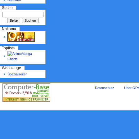
Suche
Nakama
Toplists
Werkzeuge
Spezialseiten
Datenschutz
Über OPw