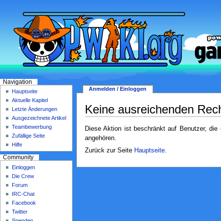
Navigation
Anmelden / Einloggen
Hauptseite
Aktuelle Kapitel
Keine ausreichenden Rec
Letzte Änderungen
Ausgezeichnete Artikel
Teambewerbung
Diese Aktion ist beschränkt auf Benutzer, die
Zufällige Seite
angehören.
Hilfe
Zurück zur Seite
Hauptseite
.
Community
Einloggen
Die Crew
Forum
IRC-Chat
Facebook
Twitter
Spenden