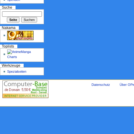
Suche
Nakama
Toplists
Werkzeuge
Spezialseiten
Datenschutz
Über OPw