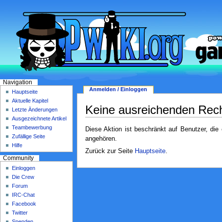
Navigation
Anmelden / Einloggen
Hauptseite
Aktuelle Kapitel
Keine ausreichenden Rec
Letzte Änderungen
Ausgezeichnete Artikel
Teambewerbung
Diese Aktion ist beschränkt auf Benutzer, die
Zufällige Seite
angehören.
Hilfe
Zurück zur Seite
Hauptseite
.
Community
Einloggen
Die Crew
Forum
IRC-Chat
Facebook
Twitter
Spenden