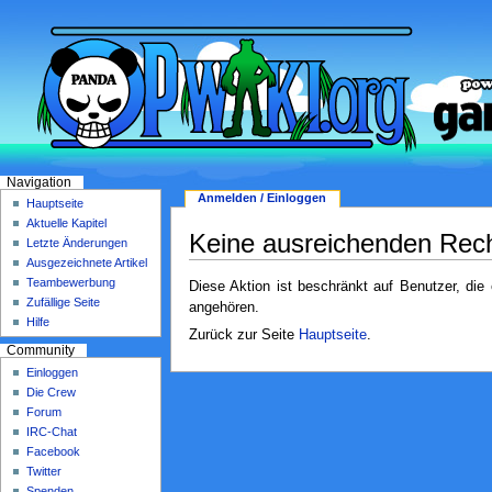
Navigation
Anmelden / Einloggen
Hauptseite
Aktuelle Kapitel
Keine ausreichenden Rec
Letzte Änderungen
Ausgezeichnete Artikel
Teambewerbung
Diese Aktion ist beschränkt auf Benutzer, die
Zufällige Seite
angehören.
Hilfe
Zurück zur Seite
Hauptseite
.
Community
Einloggen
Die Crew
Forum
IRC-Chat
Facebook
Twitter
Spenden