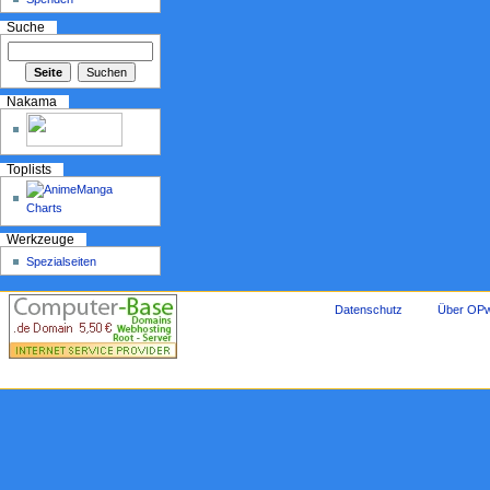
Suche
Nakama
Toplists
Werkzeuge
Spezialseiten
Datenschutz
Über OPw