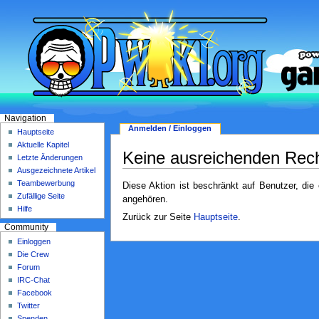
Navigation
Anmelden / Einloggen
Hauptseite
Aktuelle Kapitel
Keine ausreichenden Rec
Letzte Änderungen
Ausgezeichnete Artikel
Teambewerbung
Diese Aktion ist beschränkt auf Benutzer, die
Zufällige Seite
angehören.
Hilfe
Zurück zur Seite
Hauptseite
.
Community
Einloggen
Die Crew
Forum
IRC-Chat
Facebook
Twitter
Spenden