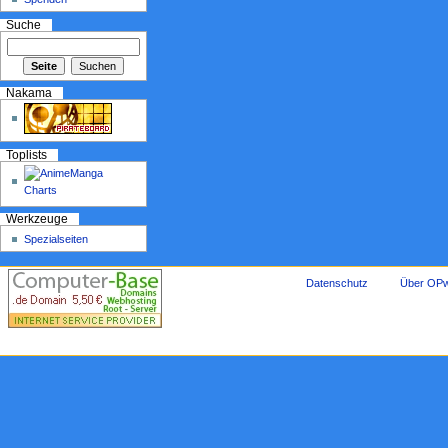
Suche
Nakama
Toplists
Werkzeuge
Spezialseiten
Datenschutz
Über OPw