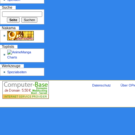
Suche
Nakama
Toplists
Werkzeuge
Spezialseiten
Datenschutz
Über OPw