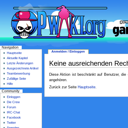
Navigation
Anmelden / Einloggen
Hauptseite
Aktuelle Kapitel
Keine ausreichenden Rec
Letzte Änderungen
Ausgezeichnete Artikel
Teambewerbung
Diese Aktion ist beschränkt auf Benutzer, die
Zufällige Seite
angehören.
Hilfe
Zurück zur Seite
Hauptseite
.
Community
Einloggen
Die Crew
Forum
IRC-Chat
Facebook
Twitter
Spenden