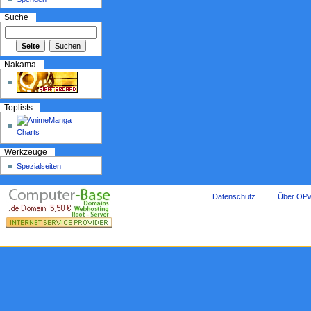
Suche
Nakama
Toplists
Werkzeuge
Spezialseiten
Datenschutz
Über OPw