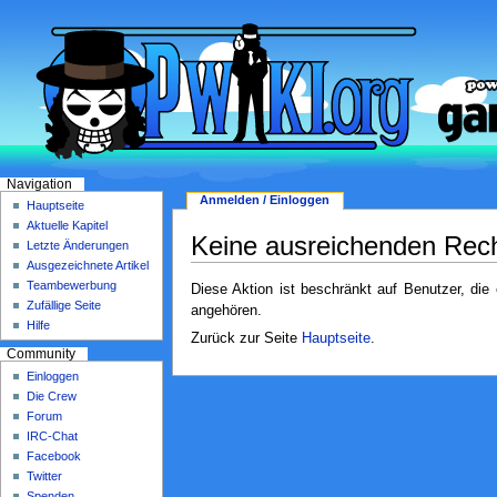
Navigation
Anmelden / Einloggen
Hauptseite
Aktuelle Kapitel
Keine ausreichenden Rec
Letzte Änderungen
Ausgezeichnete Artikel
Teambewerbung
Diese Aktion ist beschränkt auf Benutzer, die
Zufällige Seite
angehören.
Hilfe
Zurück zur Seite
Hauptseite
.
Community
Einloggen
Die Crew
Forum
IRC-Chat
Facebook
Twitter
Spenden