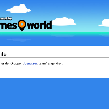
hte
iner der Gruppen „
Benutzer
, team“ angehören.