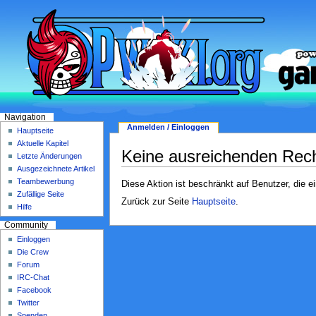
Navigation
Anmelden / Einloggen
Hauptseite
Aktuelle Kapitel
Keine ausreichenden Rec
Letzte Änderungen
Ausgezeichnete Artikel
Teambewerbung
Diese Aktion ist beschränkt auf Benutzer, die e
Zufällige Seite
Zurück zur Seite
Hauptseite
.
Hilfe
Community
Einloggen
Die Crew
Forum
IRC-Chat
Facebook
Twitter
Spenden