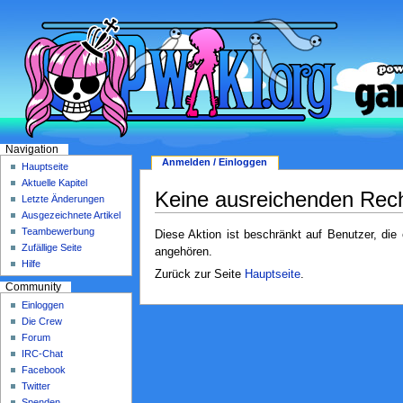
Navigation
Anmelden / Einloggen
Hauptseite
Aktuelle Kapitel
Keine ausreichenden Rec
Letzte Änderungen
Ausgezeichnete Artikel
Teambewerbung
Diese Aktion ist beschränkt auf Benutzer, die
Zufällige Seite
angehören.
Hilfe
Zurück zur Seite
Hauptseite
.
Community
Einloggen
Die Crew
Forum
IRC-Chat
Facebook
Twitter
Spenden