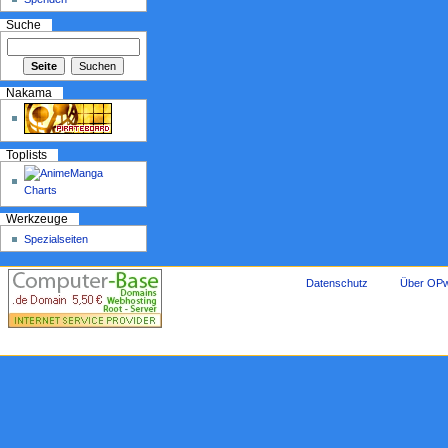
Suche
Nakama
Toplists
Werkzeuge
Spezialseiten
Datenschutz
Über OPw