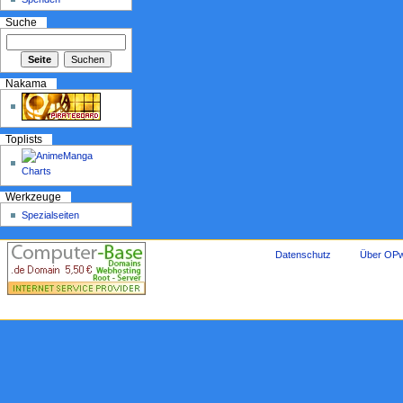
Suche
Nakama
Toplists
Werkzeuge
Spezialseiten
Datenschutz
Über OPw