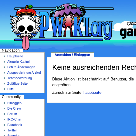
Navigation
Anmelden / Einloggen
Hauptseite
Aktuelle Kapitel
Keine ausreichenden Rec
Letzte Änderungen
Ausgezeichnete Artikel
Teambewerbung
Diese Aktion ist beschränkt auf Benutzer, die
Zufällige Seite
angehören.
Hilfe
Zurück zur Seite
Hauptseite
.
Community
Einloggen
Die Crew
Forum
IRC-Chat
Facebook
Twitter
Spenden