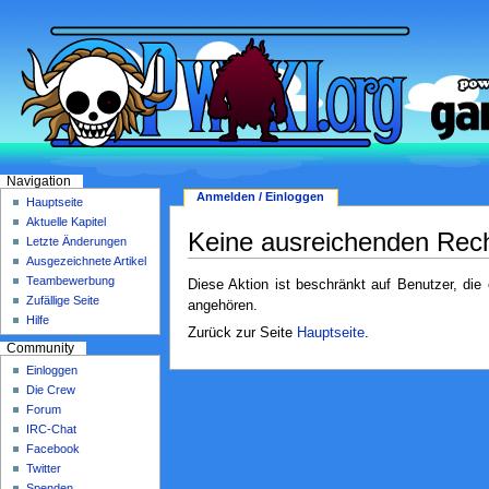
Navigation
Anmelden / Einloggen
Hauptseite
Aktuelle Kapitel
Keine ausreichenden Rec
Letzte Änderungen
Ausgezeichnete Artikel
Teambewerbung
Diese Aktion ist beschränkt auf Benutzer, die
Zufällige Seite
angehören.
Hilfe
Zurück zur Seite
Hauptseite
.
Community
Einloggen
Die Crew
Forum
IRC-Chat
Facebook
Twitter
Spenden