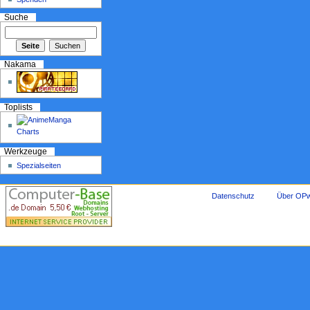
Suche
Nakama
Toplists
Werkzeuge
Spezialseiten
Datenschutz
Über OPw