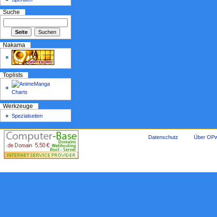
Suche
Nakama
Toplists
Werkzeuge
Spezialseiten
Datenschutz
Über OPw