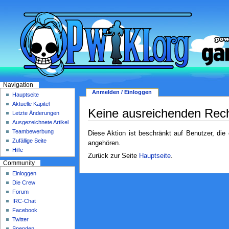
Navigation
Anmelden / Einloggen
Hauptseite
Aktuelle Kapitel
Keine ausreichenden Rec
Letzte Änderungen
Ausgezeichnete Artikel
Teambewerbung
Diese Aktion ist beschränkt auf Benutzer, die
Zufällige Seite
angehören.
Hilfe
Zurück zur Seite
Hauptseite
.
Community
Einloggen
Die Crew
Forum
IRC-Chat
Facebook
Twitter
Spenden