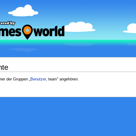
hte
iner der Gruppen „
Benutzer
, team“ angehören.