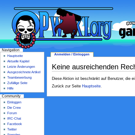
Navigation
Anmelden / Einloggen
Hauptseite
Aktuelle Kapitel
Keine ausreichenden Rec
Letzte Änderungen
Ausgezeichnete Artikel
Teambewerbung
Diese Aktion ist beschränkt auf Benutzer, die e
Zufällige Seite
Zurück zur Seite
Hauptseite
.
Hilfe
Community
Einloggen
Die Crew
Forum
IRC-Chat
Facebook
Twitter
Spenden