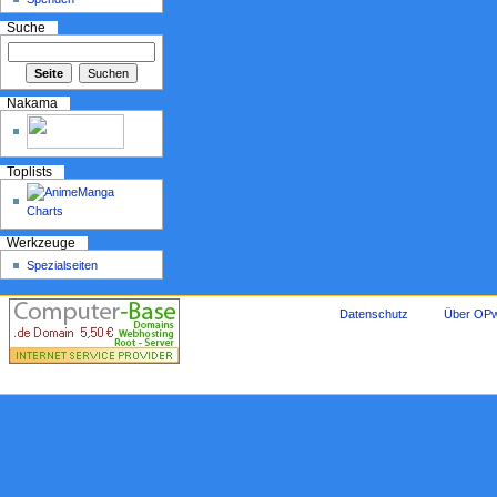
Suche
Nakama
Toplists
Werkzeuge
Spezialseiten
Datenschutz
Über OPw