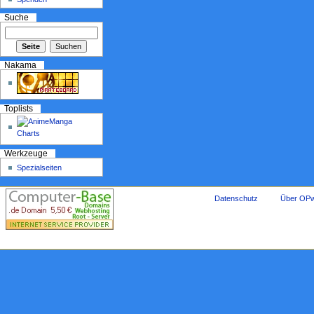
Suche
Nakama
Toplists
Werkzeuge
Spezialseiten
Datenschutz
Über OPw