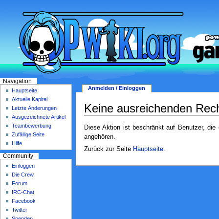
Navigation
Anmelden / Einloggen
Hauptseite
Aktuelle Kapitel
Keine ausreichenden Rec
Letzte Änderungen
Ausgezeichnete Artikel
Teambewerbung
Diese Aktion ist beschränkt auf Benutzer, die
Zufällige Seite
angehören.
Hilfe
Zurück zur Seite
Hauptseite
.
Community
Einloggen
Die Crew
Forum
IRC-Chat
Facebook
Twitter
Spenden