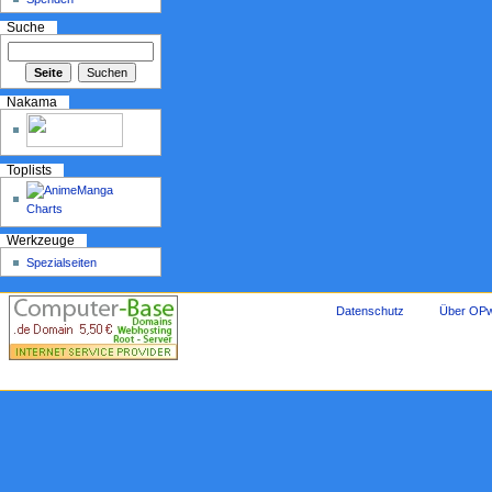
Suche
Nakama
Toplists
Werkzeuge
Spezialseiten
Datenschutz
Über OPw