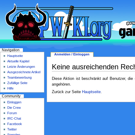
Navigation
Anmelden / Einloggen
Hauptseite
Aktuelle Kapitel
Keine ausreichenden Rec
Letzte Änderungen
Ausgezeichnete Artikel
Teambewerbung
Diese Aktion ist beschränkt auf Benutzer, die
Zufällige Seite
angehören.
Hilfe
Zurück zur Seite
Hauptseite
.
Community
Einloggen
Die Crew
Forum
IRC-Chat
Facebook
Twitter
Spenden