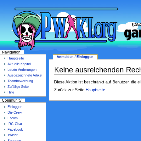
Navigation
Anmelden / Einloggen
Hauptseite
Aktuelle Kapitel
Keine ausreichenden Rec
Letzte Änderungen
Ausgezeichnete Artikel
Teambewerbung
Diese Aktion ist beschränkt auf Benutzer, die e
Zufällige Seite
Zurück zur Seite
Hauptseite
.
Hilfe
Community
Einloggen
Die Crew
Forum
IRC-Chat
Facebook
Twitter
Spenden