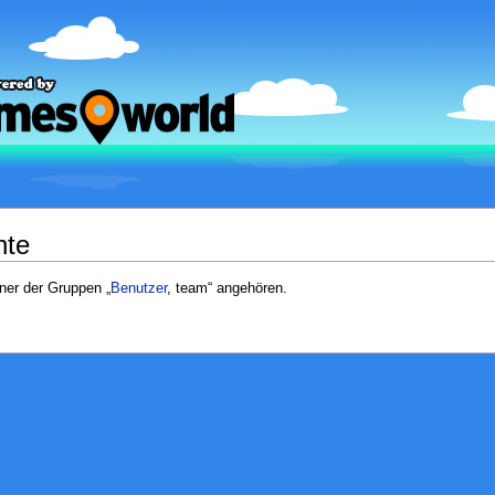
hte
iner der Gruppen „
Benutzer
, team“ angehören.