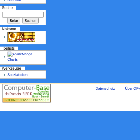
Suche
Nakama
Toplists
Werkzeuge
Spezialseiten
Datenschutz
Über OPw