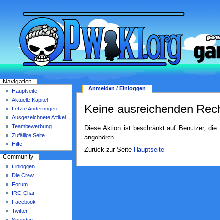
Navigation
Anmelden / Einloggen
Hauptseite
Aktuelle Kapitel
Keine ausreichenden Rec
Letzte Änderungen
Ausgezeichnete Artikel
Teambewerbung
Diese Aktion ist beschränkt auf Benutzer, die
Zufällige Seite
angehören.
Hilfe
Zurück zur Seite
Hauptseite
.
Community
Einloggen
Die Crew
Forum
IRC-Chat
Facebook
Twitter
Spenden