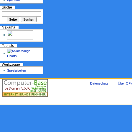
Suche
Nakama
Toplists
Werkzeuge
Spezialseiten
Datenschutz
Über OPw