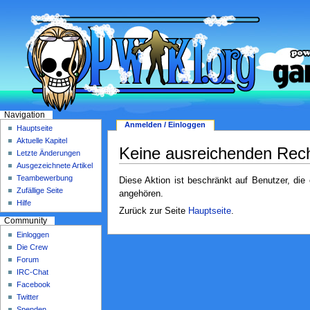
Navigation
Anmelden / Einloggen
Hauptseite
Aktuelle Kapitel
Keine ausreichenden Rec
Letzte Änderungen
Ausgezeichnete Artikel
Teambewerbung
Diese Aktion ist beschränkt auf Benutzer, die
Zufällige Seite
angehören.
Hilfe
Zurück zur Seite
Hauptseite
.
Community
Einloggen
Die Crew
Forum
IRC-Chat
Facebook
Twitter
Spenden