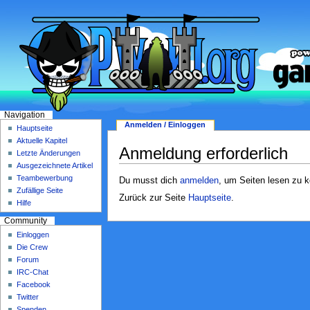
Navigation
Anmelden / Einloggen
Hauptseite
Aktuelle Kapitel
Anmeldung erforderlich
Letzte Änderungen
Ausgezeichnete Artikel
Teambewerbung
Du musst dich
anmelden
, um Seiten lesen zu 
Zufällige Seite
Zurück zur Seite
Hauptseite
.
Hilfe
Community
Einloggen
Die Crew
Forum
IRC-Chat
Facebook
Twitter
Spenden