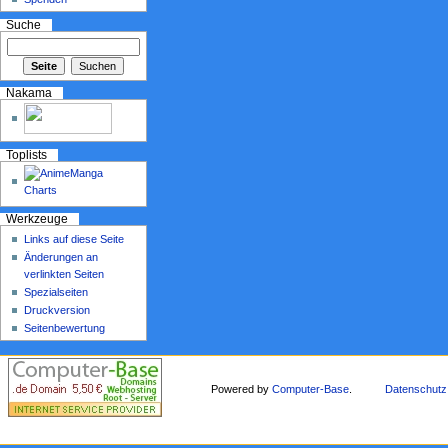
Suche
Nakama
Toplists
Werkzeuge
Links auf diese Seite
Änderungen an
verlinkten Seiten
Spezialseiten
Druckversion
Seitenbewertung
Powered by
Computer-Base
.
Datenschutz