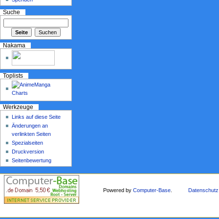
Suche
Nakama
Toplists
Werkzeuge
Links auf diese Seite
Änderungen an
verlinkten Seiten
Spezialseiten
Druckversion
Seitenbewertung
Powered by
Computer-Base
.
Datenschutz