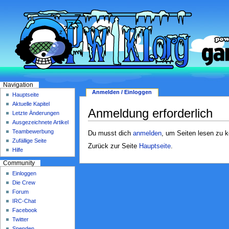
Navigation
Anmelden / Einloggen
Hauptseite
Aktuelle Kapitel
Anmeldung erforderlich
Letzte Änderungen
Ausgezeichnete Artikel
Teambewerbung
Du musst dich
anmelden
, um Seiten lesen zu 
Zufällige Seite
Zurück zur Seite
Hauptseite
.
Hilfe
Community
Einloggen
Die Crew
Forum
IRC-Chat
Facebook
Twitter
Spenden