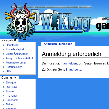
Navigation
Anmelden / Einloggen
Hauptseite
Aktuelle Kapitel
Anmeldung erforderlich
Letzte Änderungen
Ausgezeichnete Artikel
Teambewerbung
Du musst dich
anmelden
, um Seiten lesen zu 
Zufällige Seite
Zurück zur Seite
Hauptseite
.
Hilfe
Community
Einloggen
Die Crew
Forum
IRC-Chat
Facebook
Twitter
Spenden