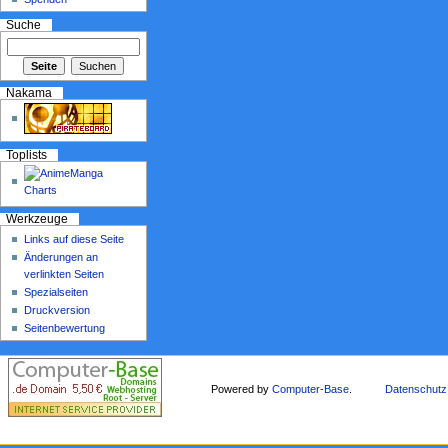
Suche
Nakama
Toplists
Werkzeuge
Links auf diese Seite
Änderungen an
verlinkten Seiten
Spezialseiten
Druckversion
Seitenbewertung
Powered by
Computer-Base
.
Datenschutz