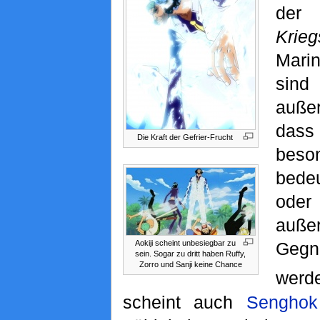
d
Krie
Mari
si
außer
das
Die Kraft der Gefrier-Frucht
beso
bede
od
außer
Geg
Aokiji scheint unbesiegbar zu
sein. Sogar zu dritt haben Ruffy,
Zorro und Sanji keine Chance
werd
scheint auch
Senghok