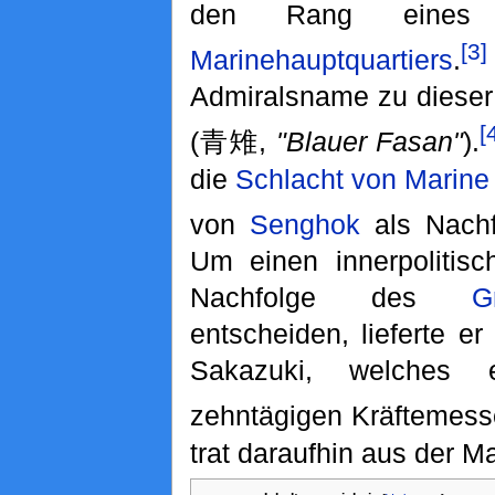
den Rang ein
[3]
Marinehauptquartiers
.
Admiralsname zu dieser 
[
(青雉,
"Blauer Fasan"
).
die
Schlacht von Marine
von
Senghok
als Nachf
Um einen innerpolitisc
Nachfolge des
G
entscheiden, lieferte er
Sakazuki, welches
zehntägigen Kräftemesse
trat daraufhin aus der M