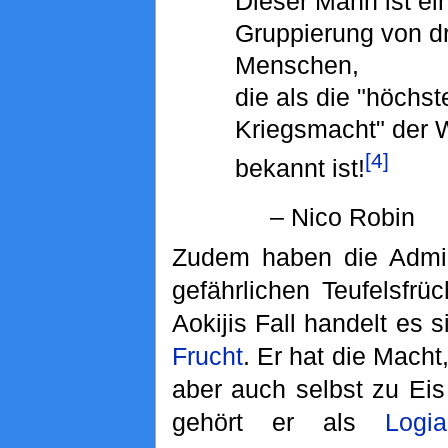
Dieser Mann ist ein
Gruppierung von dr
Menschen,
die als die "höchst
Kriegsmacht" der 
[4]
bekannt ist!
– Nico Robin
Zudem haben die Admir
gefährlichen Teufelsfrü
Aokijis Fall handelt es 
Frucht
. Er hat die Macht,
aber auch selbst zu Ei
gehört er als
Logia