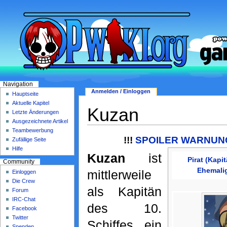
Navigation
Anmelden / Einloggen
Hauptseite
Aktuelle Kapitel
Kuzan
Letzte Änderungen
Ausgezeichnete Artikel
Teambewerbung
!!!
SPOILER WARNUNG 
Zufällige Seite
Hilfe
Kuzan
ist
Pirat (Kapi
Community
Ehemali
mittlerweile
Einloggen
Die Crew
als Kapitän
Forum
IRC-Chat
des 10.
Facebook
Twitter
Schiffes ein
Spenden