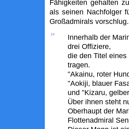
Fähigkeiten gehalten z
als seinen Nachfolger 
Großadmirals vorschlug.
„
Innerhalb der Marin
drei Offiziere,
die den Titel eines
tragen.
"Akainu, roter Hund
"Aokiji, blauer Fas
und "Kizaru, gelber
Über ihnen steht n
Oberhaupt der Mar
Flottenadmiral Se