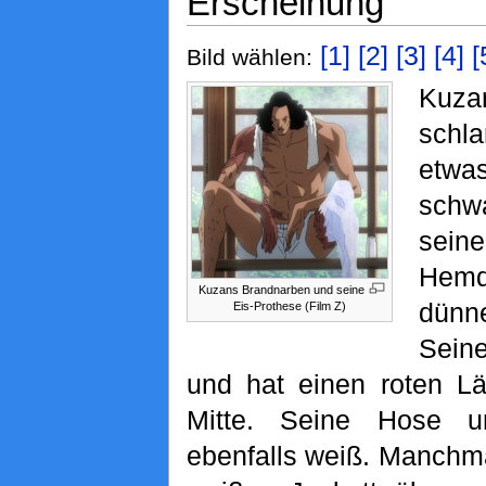
Erscheinung
[1]
[2]
[3]
[4]
[
Bild wählen:
Kuza
schla
etwas
schw
sein
Hemd
Kuzans Brandnarben und seine
dünn
Eis-Prothese (Film Z)
Seine
und hat einen roten Lä
Mitte. Seine Hose 
ebenfalls weiß. Manchma