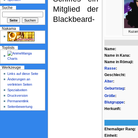
Mitglied der
Suche
Blackbeard-
Nakama
Kuzan
Toplists
Name:
Name in Kana:
Name in Rōmaji:
Werkzeuge
Rasse
:
Links auf diese Seite
Geschlecht:
Änderungen an
Alter
:
verlinkten Seiten
Geburtstag
:
Spezialseiten
Druckversion
Größe
:
Permanentlink
Blutgruppe
:
Seitenbewertung
Herkunft:
Ehemaliger Rang:
Einheit: