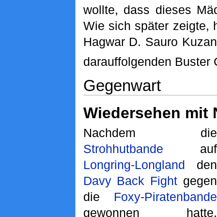
wollte, dass dieses Mä
Wie sich später zeigte, 
Hagwar D. Sauro Kuzan
darauffolgenden Buster C
Gegenwart
Wiedersehen mit 
Nachdem die
Strohhutbande
auf
Longring-Longland
den
Davy Back Fight
gegen
die
Foxy-Piratenbande
gewonnen hatte,