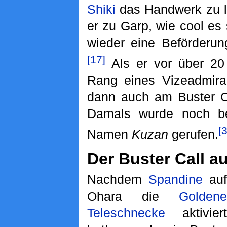
Shiki
das Handwerk zu l
er zu Garp, wie cool es
wieder eine Beförderun
[17]
Als er vor über 20
Rang eines Vizeadmira
dann auch am Buster Ca
Damals wurde noch b
[3
Namen
Kuzan
gerufen.
Der Buster Call a
Nachdem
Spandine
auf
Ohara die
Goldene
Teleschnecke
aktiviert