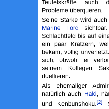
Teufelskräfte auch
Probleme überqueren.
Seine Stärke wird auch 
Marine Ford
sichtbar
Schlachtfeld bis auf ein
ein paar Kratzern, w
bekam, völlig unverletz
sich, obwohl er verlo
seinem Kollegen Sak
duellieren.
Als ehemaliger Admir
natürlich auch
Haki
, n
[2]
und Kenbunshoku.
S