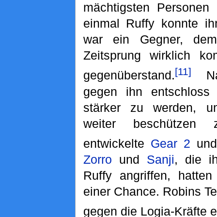
mächtigsten Personen 
einmal Ruffy konnte ih
war ein Gegner, de
Zeitsprung wirklich ko
[11]
gegenüberstand.
Na
gegen ihn entschloss 
stärker zu werden, 
weiter beschützen
entwickelte
Gear 2
un
Zorro
und
Sanji
, die i
Ruffy angriffen, hatte
einer Chance. Robins Te
gegen die Logia-Kräfte e