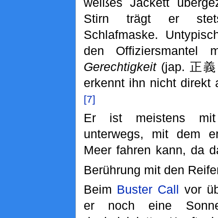
weißes Jackett überge
Stirn trägt er ste
Schlafmaske. Untypisch
den Offiziersmantel m
Gerechtigkeit
(jap. 正義, 
erkennt ihn nicht direkt 
[7]
Er ist meistens m
unterwegs, mit dem e
Meer fahren kann, da d
Berührung mit den Reifen
Beim
Buster Call
vor üb
er noch eine Sonne