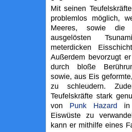
Mit seinen Teufelskräft
problemlos möglich, w
Meeres, sowie die 
ausgelösten Tsuna
meterdicken Eisschich
Außerdem bevorzugt er
durch bloße Berührun
sowie, aus Eis geformte
zu schleudern. Zud
Teufelskräfte stark gen
von
Punk Hazard
in 
Eiswüste zu verwande
kann er mithilfe eines 