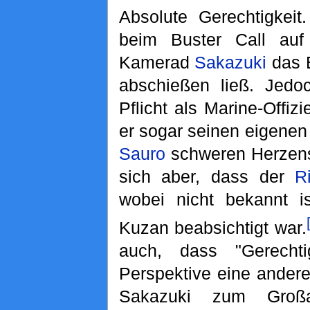
Absolute Gerechtigkeit
beim Buster Call au
Kamerad
Sakazuki
das E
abschießen ließ. Jedo
Pflicht als Marine-Offizi
er sogar seinen eigene
Sauro
schweren Herzens 
sich aber, dass der
R
wobei nicht bekannt i
Kuzan beabsichtigt war.
auch, dass "Gerechti
Perspektive eine andere
Sakazuki zum Großad