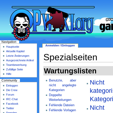
Navigation
Anmelden / Einloggen
Hauptseite
Aktuelle Kapitel
Spezialseiten
Letzte Änderungen
Ausgezeichnete Artikel
Teambewerbung
Wartungslisten
Zufällige Seite
Hilfe
Benutzte, aber
Nicht
Community
nicht angelegte
Einloggen
kategori
Kategorien
Die Crew
Forum
Doppelte
Kategor
IRC-Chat
Weiterleitungen
Facebook
Fehlende Dateien
Nicht
Twitter
Fehlende Vorlagen
Spenden