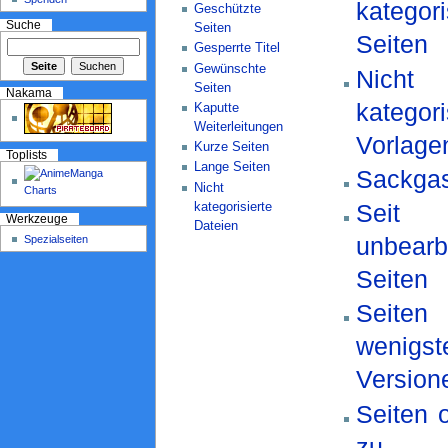
kategori
Geschützte
Suche
Seiten
Seiten
Gesperrte Titel
Gewünschte
Nicht
Seiten
Nakama
kategori
Kaputte
Weiterleitungen
Vorlage
Kurze Seiten
Toplists
Lange Seiten
Sackgas
Nicht
Seit 
kategorisierte
Werkzeuge
Dateien
unbearb
Spezialseiten
Seiten
Seiten
wenigst
Version
Seiten 
zu a