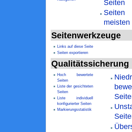
Seiten
Seiten
meisten
Seitenwerkzeuge
Links auf diese Seite
Seiten exportieren
Qualitätssicherung
Hoch bewertete
Niedr
Seiten
bewe
Liste der gesichteten
Seiten
Seite
Liste individuell
konfigurierter Seiten
Unsta
Markierungsstatistik
Seite
Übers