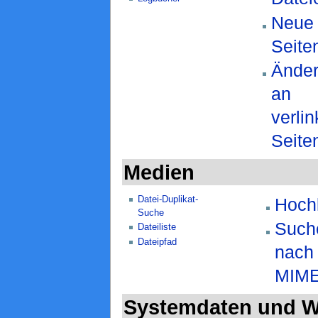
Neue
Seite
Ände
an
verlin
Seite
Medien
Datei-Duplikat-
Hoch
Suche
Such
Dateiliste
Dateipfad
nach
MIME
Systemdaten und W