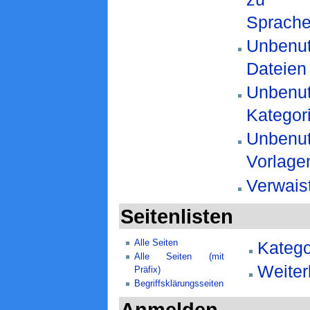
Sprach
Unbenut
Dateien
Unbenut
Kategor
Unbenut
Vorlage
Verwais
Seitenlisten
Alle Seiten
Katego
Alle Seiten (mit
Weiterl
Präfix)
Begriffsklärungsseiten
Anmelden