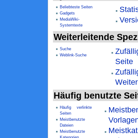
Beliebteste Seiten
Statis
Gadgets
Vers
MediaWiki-
Systemtexte
Weiterleitende Spez
Suche
Zufäll
Weblink-Suche
Seite
Zufäll
Weiter
Häufig benutzte Sei
Häufig verlinkte
Meistbe
Seiten
Vorlage
Meistbenutzte
Dateien
Meistkat
Meistbenutzte
Kategorien