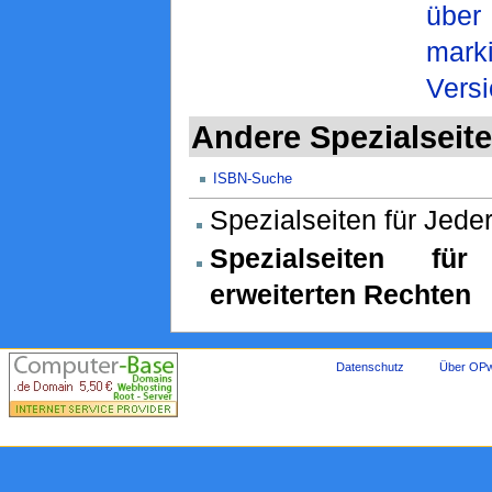
über
marki
Vers
Andere Spezialseit
ISBN-Suche
Spezialseiten für Jed
Spezialseiten fü
erweiterten Rechten
Datenschutz
Über OPw