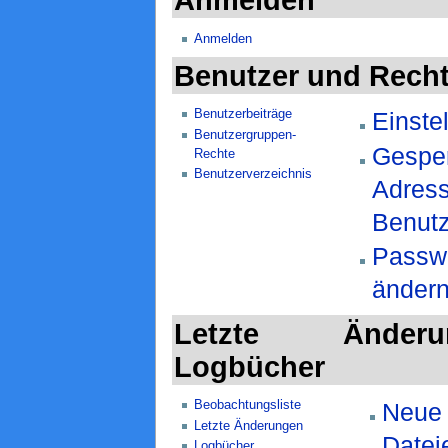
Anmelden
Benutzer und Rech
Benutzerbeiträge
Einste
Benutzergruppen-
Gespe
Rechte
Benutzerverzeichnis
Adres
Benut
Passw
änder
Letzte Änder
Logbücher
Beobachtungsliste
Neue
Letzte Änderungen
Datei
Logbücher