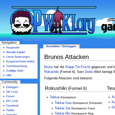
Navigation
Anmelden / Einloggen
Hauptseite
Aktuelle Kapitel
Brunos Attacken
Letzte Änderungen
Ausgezeichnete Artikel
Teambewerbung
Bruno
hat die
Klapp-Tür-Frucht
gegessen und be
Zufällige Seite
Rokushiki
(Formel 6). Sein
Doriki
-Wert beträgt 
Hilfe
Folgende Attacken sind bekannt:
Community
Einloggen
Rokushiki
Teu
(Formel 6)
Die Crew
Forum
Ai
Tekkai
Eisenpanzer
IRC-Chat
Ka
Tekkai Gou
Eisenpanzer Extrastark
Facebook
Do
Tekkai Sai
Eisenpanzer Faust
Twitter
Tekkai Rin
Eisenpanzer Ring
Spenden