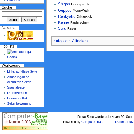
Shigan
Fingerpistole
Suche
Geppou
Moon-Walk
Rankyaku
Orkankick
Kamie
Papierschnitt
Nakama
Soru
Rasur
Kategorie
:
Attacken
Toplists
Werkzeuge
Links auf diese Seite
Änderungen an
verlinkten Seiten
Spezialseiten
Druckversion
Permanentlink
Seitenbewertung
Diese Seite wurde zuletzt am 20. Sep
Powered by
Computer-Base
.
Datenschutz