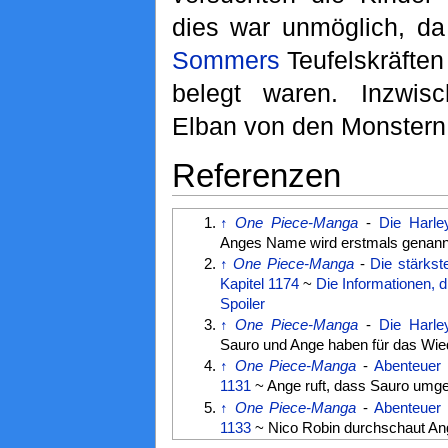
dies war unmöglich, da
Sommers
Teufelskräften
belegt waren. Inzwi
Elban von den Monstern
Referenzen
↑
One Piece-Manga
-
Die Harle
Anges Name wird erstmals genann
↑
One Piece-Manga
-
Die stärkst
Kapitel 1174
~
Die Informationen, di
Spoiler
↑
One Piece-Manga
-
Die Harle
Sauro und Ange haben für das Wied
↑
One Piece-Manga
-
Abenteuer 
1131
~ Ange ruft, dass Sauro umgek
↑
One Piece-Manga
-
Abenteuer 
1133
~ Nico Robin durchschaut An