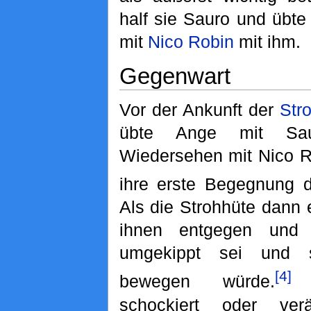
half sie Sauro und übt
mit
Nico Robin
mit ihm.
Gegenwart
Vor der Ankunft der
Str
übte Ange mit Sau
Wiedersehen mit Nico R
ihre erste Begegnung da
Als die Strohhüte dann e
ihnen entgegen und 
umgekippt sei und 
[4]
bewegen würde.
W
schockiert oder verär