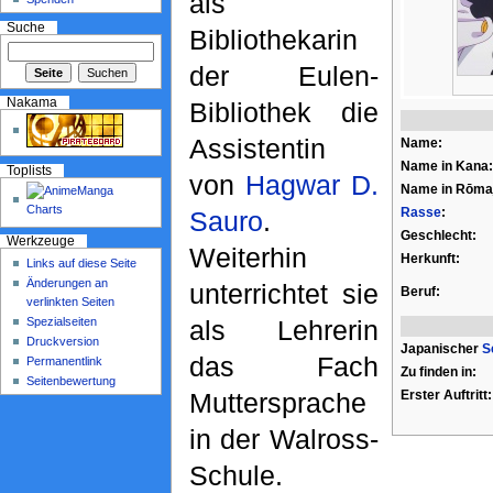
als
Suche
Bibliothekarin
der Eulen-
Nakama
Bibliothek die
Assistentin
Name:
Name in Kana:
Toplists
von
Hagwar D.
Name in Rōmaj
Rasse
:
Sauro
.
Geschlecht:
Werkzeuge
Weiterhin
Herkunft:
Links auf diese Seite
Änderungen an
unterrichtet sie
Beruf:
verlinkten Seiten
Spezialseiten
als Lehrerin
Druckversion
Japanischer
S
das Fach
Permanentlink
Zu finden in:
Seitenbewertung
Erster Auftritt:
Muttersprache
in der Walross-
Schule.