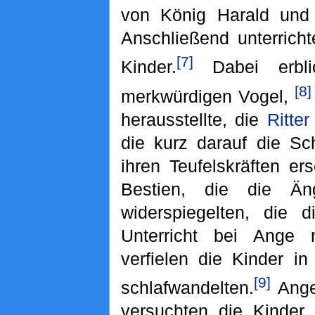
von König Harald und 
Anschließend unterricht
[7]
Kinder.
Dabei erbli
[8]
merkwürdigen Vogel,
herausstellte, die
Ritter
die kurz darauf die Sch
ihren Teufelskräften er
Bestien, die die Än
widerspiegelten, die 
Unterricht bei Ange m
verfielen die Kinder i
[9]
schlafwandelten.
Ang
versuchten die Kinder 