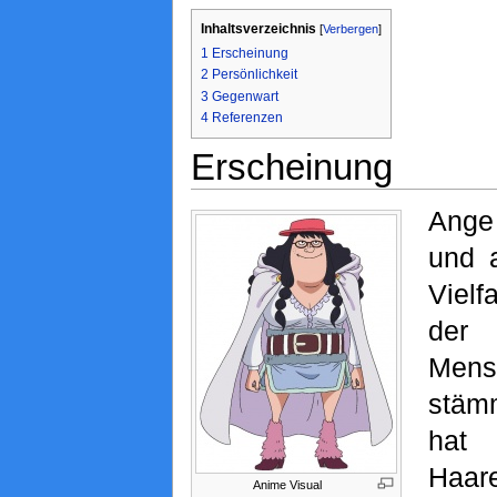
Inhaltsverzeichnis
[
Verbergen
]
1
Erscheinung
2
Persönlichkeit
3
Gegenwart
4
Referenzen
Erscheinung
Ange
und 
Viel
der
Men
stäm
hat 
Haa
Anime Visual