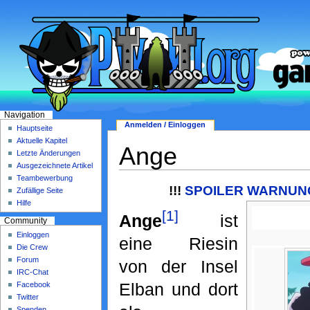
Navigation
Anmelden / Einloggen
Hauptseite
Aktuelle Kapitel
Ange
Letzte Änderungen
Ausgezeichnete Artikel
Teambewerbung
!!!
SPOILER WARNUNG 
Zufällige Seite
Hilfe
[1]
Ange
ist
Community
Einloggen
eine Riesin
Die Crew
Forum
von der Insel
IRC-Chat
Elban und dort
Facebook
Twitter
Spenden