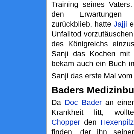
Training seines Vaters.
den Erwartungen 
zurückblieb, hatte
Jajji
e
Unfalltod vorzutäuschen
des Königreichs einzus
Sanji das Kochen mit
bekam auch ein Buch in
Sanji das erste Mal vom A
Baders Medizinb
Da
Doc Bader
an einer
Krankheit litt, wollte
Chopper
den
Hexenpilz
finden, der ihn seiner