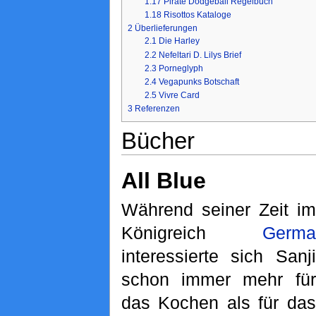
1.17
Pirate Dodgeball Regelbuch
1.18
Risottos Kataloge
2
Überlieferungen
2.1
Die Harley
2.2
Nefeltari D. Lilys Brief
2.3
Porneglyph
2.4
Vegapunks Botschaft
2.5
Vivre Card
3
Referenzen
Bücher
All Blue
Während seiner Zeit im
Königreich
Germa
interessierte sich Sanji
schon immer mehr für
das Kochen als für das