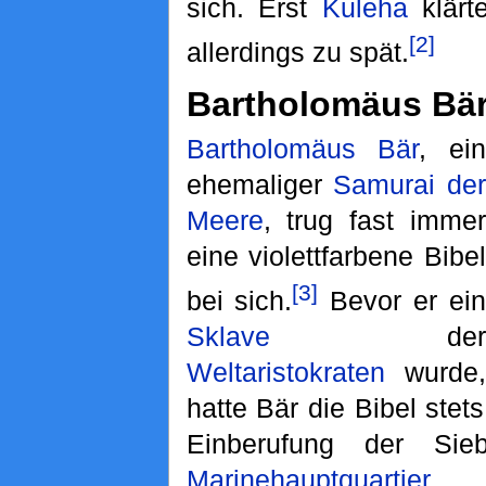
sich. Erst
Kuleha
klärt
[2]
allerdings zu spät.
Bartholomäus Bär
Bartholomäus Bär
, ein
ehemaliger
Samurai der
Meere
, trug fast immer
eine violettfarbene Bibel
[3]
bei sich.
Bevor er ein
Sklave
der
Weltaristokraten
wurde,
hatte Bär die Bibel stets
Einberufung der Si
Marinehauptquartier
w