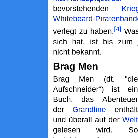
bevorstehenden
Krie
Whitebeard-Piratenband
[4]
verlegt zu haben.
Was 
sich hat, ist bis zum 
nicht bekannt.
Brag Men
Brag Men (dt. "die
Aufschneider") ist ein
Buch, das Abenteuer
der
Grandline
enthält
und überall auf der
Welt
gelesen wird. So