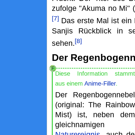
zufolge "Akuma no Mi" (j
[7]
Das erste Mal ist ei
Sanjis Rückblick in 
[8]
sehen.
Der Regenbogenn
Diese Information stammt
aus einem
Anime-Filler
.
Der Regenbogennebel
(original: The Rainbow
Mist) ist, neben dem
gleichnamigen
Naturereignis
, auch d