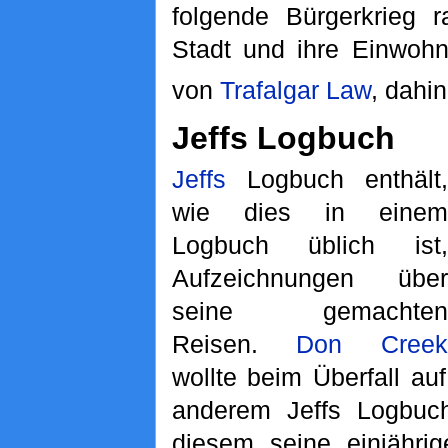
folgende Bürgerkrieg r
Stadt und ihre Einwoh
von
Trafalgar Law
, dahin
Jeffs Logbuch
Jeffs
Logbuch enthält,
wie dies in einem
Logbuch üblich ist,
Aufzeichnungen über
seine gemachten
Reisen.
Don Creek
wollte beim Überfall au
anderem Jeffs Logbuch
diesem seine einjähri