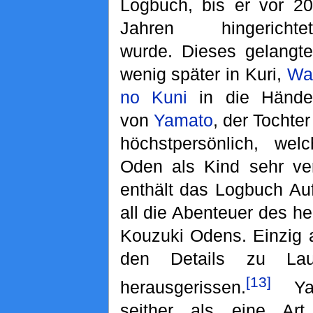
Logbuch, bis er vor 20
Jahren hingerichtet
wurde. Dieses gelangte
wenig später in Kuri,
Wa
no Kuni
in die Hände
von
Yamato
, der Tochte
höchstpersönlich, w
Oden als Kind sehr ver
enthält das Logbuch Au
all die Abenteuer des h
Kouzuki Odens. Einzig a
den Details zu La
[13]
herausgerissen.
Yam
seither als eine Ar