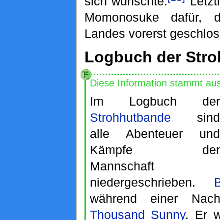
sich wünschte.
Letztl
Momonosuke dafür, 
Landes vorerst geschlos
Logbuch der Str
Diese Information stammt au
Im Logbuch der
Strohhutbande
sind
alle Abenteuer und
Kämpfe der
Mannschaft
niedergeschrieben.
während einer Nac
Thousand Sunny
. Er 