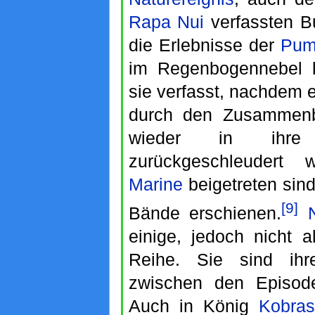
Rapa Nui
verfassten Bu
die Erlebnisse der
Pum
im Regenbogennebel b
sie verfasst, nachdem 
durch den Zusammenb
wieder in ihre
zurückgeschleudert
Marine
beigetreten sind
[9]
Bände erschienen.
einige, jedoch nicht a
Reihe. Sie sind ihre
zwischen den Episod
Auch in König
Kobras