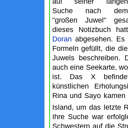
auf seiner langen
Suche nach dem
"großen Juwel" ges
dieses Notizbuch ha
Doran
abgesehen. Es i
Formeln gefüllt, die di
Juwels beschreiben. D
auch eine Seekarte, wor
ist. Das X befind
künstlichen Erholung
Rina und Sayo kamen 
Island, um das letzte R
Ihre Suche war erfolgl
Schwestern auf die Str