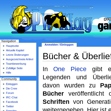
Navigation
Anmelden / Einloggen
Hauptseite
Aktuelle Kapitel
Bücher & Überlie
Letzte Änderungen
Ausgezeichnete Artikel
Teambewerbung
In
One Piece
gibt e
Zufällige Seite
Hilfe
Legenden und Überlie
Community
davon wurden zu
Pap
Einloggen
Die Crew
Bücher
veröffentlicht
Forum
IRC-Chat
Schriften
von Generati
Facebook
Twitter
weitergegeben. Hier ist e
Spenden