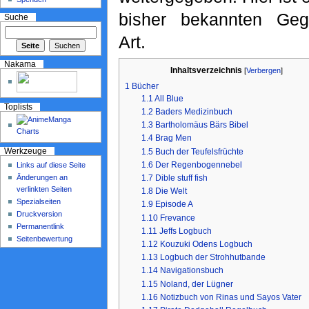
bisher bekannten Geg
Suche
Art.
Nakama
Inhaltsverzeichnis
[
Verbergen
]
1
Bücher
1.1
All Blue
Toplists
1.2
Baders Medizinbuch
1.3
Bartholomäus Bärs Bibel
1.4
Brag Men
1.5
Buch der Teufelsfrüchte
Werkzeuge
1.6
Der Regenbogennebel
Links auf diese Seite
Änderungen an
1.7
Dible stuff fish
verlinkten Seiten
1.8
Die Welt
Spezialseiten
1.9
Episode A
Druckversion
1.10
Frevance
Permanentlink
1.11
Jeffs Logbuch
Seitenbewertung
1.12
Kouzuki Odens Logbuch
1.13
Logbuch der Strohhutbande
1.14
Navigationsbuch
1.15
Noland, der Lügner
1.16
Notizbuch von Rinas und Sayos Vater