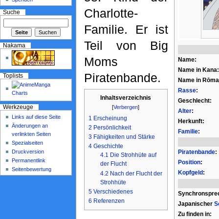
Charlotte-
Suche
Familie. Er ist
Teil von Big
Nakama
Moms
Name:
Name in Kana:
Piratenbande.
Toplists
Name in Rōmaj
Rasse
:
Inhaltsverzeichnis
Geschlecht:
[
Verbergen
]
Werkzeuge
Alter
:
Links auf diese Seite
1
Erscheinung
Herkunft:
Änderungen an
2
Persönlichkeit
Familie
:
verlinkten Seiten
3
Fähigkeiten und Stärke
Spezialseiten
4
Geschichte
Druckversion
Piratenbande
:
4.1
Die Strohhüte auf
Permanentlink
Position
:
der Flucht
Seitenbewertung
Kopfgeld
:
4.2
Nach der Flucht der
Strohhüte
5
Verschiedenes
Synchronspre
6
Referenzen
Japanischer
S
Zu finden in: