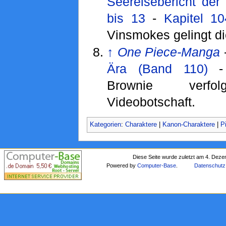
Seereisebericht der
bis 13
-
Kapitel 1
Vinsmokes gelingt di
↑
One Piece-Manga
Ära (Band 110)
Brownie verfo
Videobotschaft.
Kategorien
:
Charaktere
|
Kanon-Charaktere
|
P
Diese Seite wurde zuletzt am 4. Dez
Powered by
Computer-Base
.
Datenschutz