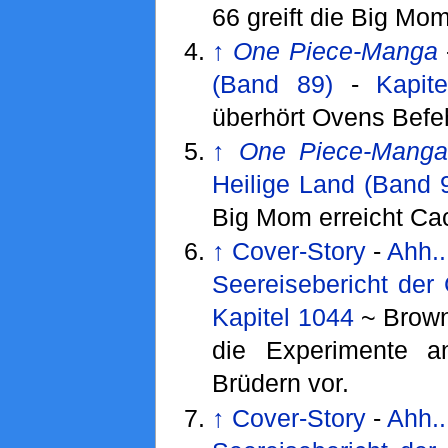
66 greift die Big Mom
↑
One Piece-Manga
(Band 89)
-
Kapit
überhört Ovens Befeh
↑
One Piece-Mang
Heilige Land (Band 
Big Mom erreicht Ca
↑
Cover-Story
-
Ahh..
Seereisebericht der
Kapitel 1044
~ Browni
die Experimente a
Brüdern vor.
↑
Cover-Story
-
Ahh..