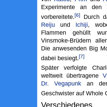
Experimente an den 
[6]
vorbereitete.
Durch da
Reiju
und
Ichiji
, wob
Flammen gehüllt wu
Vinsmoke-Brüdern aller
Die anwesenden Big Mo
[7]
dabei besiegt.
Später verfolgte Char
weltweit übertragene
V
Dr. Vegapunk
an der 
Geschwister auf Whole C
Verschiedenes