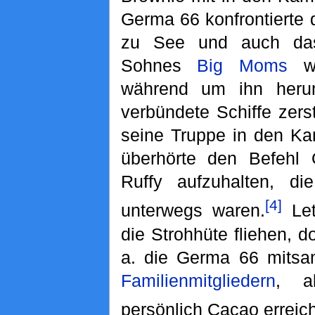
Germa 66 konfrontierte 
zu See und auch das
Sohnes
Big Moms
wu
während um ihn heru
verbündete Schiffe zers
seine Truppe in den Kam
überhörte den Befehl
Ruffy aufzuhalten, di
[4]
unterwegs waren.
Let
die Strohhüte fliehen, d
a. die Germa 66 mits
Familienmitgliedern
, a
persönlich Cacao erreich