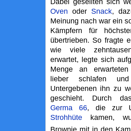
Dabei gesellten sich w
Oven
oder
Snack
, daz
Meinung nach war ein s
Kämpfern für höchst
übertrieben. So fragte 
wie viele zehntaus
erwartet, legte sich au
Menge an erwarteten
lieber schlafen un
Untergebenen ihn zu we
geschieht. Durch da
Germa 66
, die zur U
Strohhüte
kamen, wu
Brownie mit in den Kampf