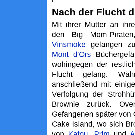
Nach der Flucht d
Mit ihrer Mutter an ihr
den Big Mom-Pirate
Vinsmoke
gefangen zu
Mont d'Ors
Büchergefän
wohingegen der restli
Flucht gelang. Wä
anschließend mit einige
Verfolgung der Strohhü
Brownie zurück. Ove
Gefangenen später von
Cake Island, wo sich Br
von
Katou
,
Prim
und
A