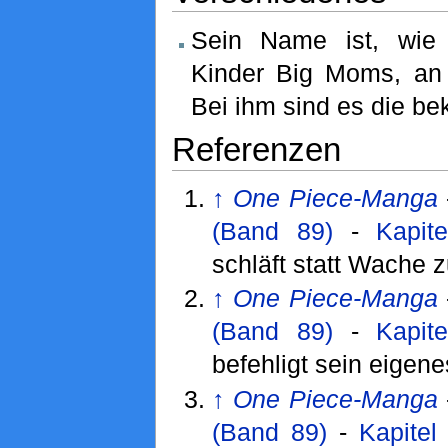
Sein Name ist, wie
Kinder Big Moms, an
Bei ihm sind es die b
Referenzen
↑
One Piece-Manga
(Band 89)
-
Kapit
schläft statt Wache z
↑
One Piece-Manga
(Band 89)
-
Kapit
befehligt sein eigene
↑
One Piece-Manga
(Band 89)
-
Kapitel