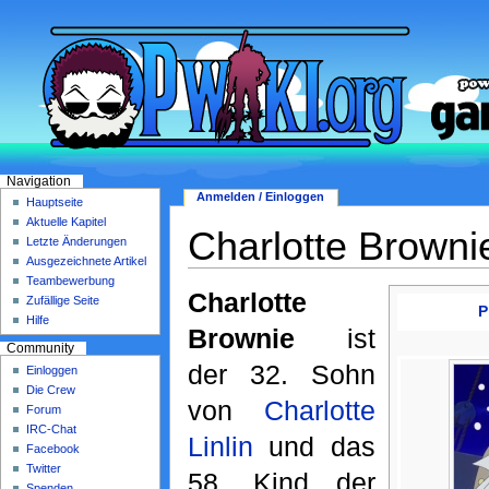
Navigation
Anmelden / Einloggen
Hauptseite
Aktuelle Kapitel
Charlotte Browni
Letzte Änderungen
Ausgezeichnete Artikel
Teambewerbung
Charlotte
Zufällige Seite
P
Hilfe
Brownie
ist
Community
der 32. Sohn
Einloggen
Die Crew
von
Charlotte
Forum
IRC-Chat
Linlin
und das
Facebook
Twitter
58. Kind der
Spenden