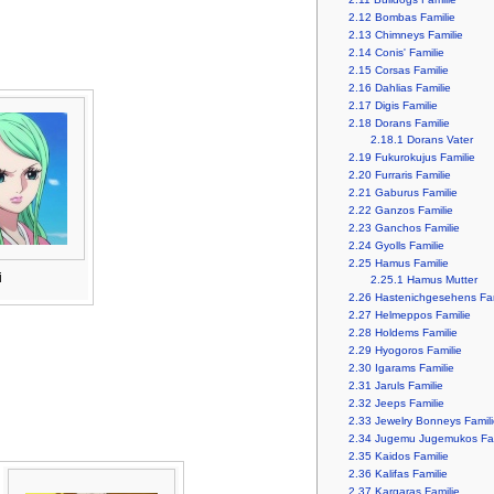
2.12
Bombas Familie
2.13
Chimneys Familie
2.14
Conis' Familie
2.15
Corsas Familie
2.16
Dahlias Familie
2.17
Digis Familie
2.18
Dorans Familie
2.18.1
Dorans Vater
2.19
Fukurokujus Familie
2.20
Furraris Familie
2.21
Gaburus Familie
2.22
Ganzos Familie
2.23
Ganchos Familie
2.24
Gyolls Familie
2.25
Hamus Familie
i
2.25.1
Hamus Mutter
2.26
Hastenichgesehens Fam
2.27
Helmeppos Familie
2.28
Holdems Familie
2.29
Hyogoros Familie
2.30
Igarams Familie
2.31
Jaruls Familie
2.32
Jeeps Familie
2.33
Jewelry Bonneys Famili
2.34
Jugemu Jugemukos Fam
2.35
Kaidos Familie
2.36
Kalifas Familie
2.37
Kargaras Familie