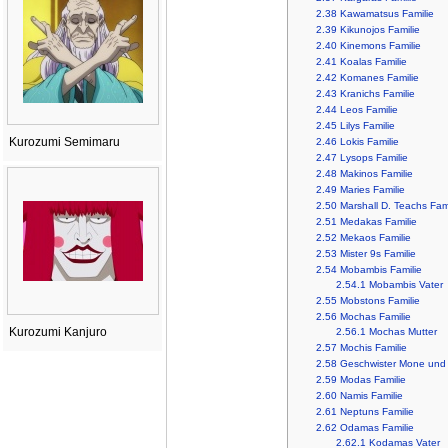
2.38
Kawamatsus Familie
2.39
Kikunojos Familie
2.40
Kinemons Familie
2.41
Koalas Familie
2.42
Komanes Familie
2.43
Kranichs Familie
2.44
Leos Familie
2.45
Lilys Familie
Kurozumi Semimaru
2.46
Lokis Familie
2.47
Lysops Familie
2.48
Makinos Familie
2.49
Maries Familie
2.50
Marshall D. Teachs Fami
2.51
Medakas Familie
2.52
Mekaos Familie
2.53
Mister 9s Familie
2.54
Mobambis Familie
2.54.1
Mobambis Vater
2.55
Mobstons Familie
2.56
Mochas Familie
Kurozumi Kanjuro
2.56.1
Mochas Mutter
2.57
Mochis Familie
2.58
Geschwister Mone und
2.59
Modas Familie
2.60
Namis Familie
2.61
Neptuns Familie
2.62
Odamas Familie
2.62.1
Kodamas Vater