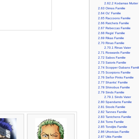
2.62.2
Kodamas Mutter
2.63
Oimos Familie
2.64
Oz' Familie
2.65
Raccoons Familie
2.66
Ratchets Familie
2.67
Rebeccas Familie
2.68
Regis' Familie
2.69
Rikas Familie
2.70
Rinas Familie
2.70.1
Rinas Vater
2.71
Roswards Familie
2.72
Sabos Familie
2.73
Satoris Familie
2.74
Scopper Gabans Famil
2.75
Scorpions Familie
2.76
Señor Pinks Familie
2.77
Shanks' Familie
2.78
Shinobus Familie
2.79
Sinds Familie
2.79.1
Sinds Vater
2.80
Spandams Familie
2.81
Stools Familie
2.82
Tannes Familie
2.83
Tantchens Familie
2.84
Toms Familie
2.85
Tondjits Familie
2.86
Uhoricias Familie
2.87
Ultis Familie