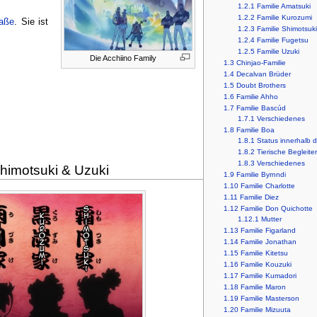
1.2.1
Familie Amatsuki
1.2.2
Familie Kurozumi
raße
. Sie ist
1.2.3
Familie Shimotsuki
1.2.4
Familie Fugetsu
1.2.5
Familie Uzuki
Die Acchiino Family
1.3
Chinjao-Familie
1.4
Decalvan Brüder
1.5
Doubt Brothers
1.6
Familie Ahho
1.7
Familie Bascúd
1.7.1
Verschiedenes
1.8
Familie Boa
1.8.1
Status innerhalb
1.8.2
Tierische Begleiter
1.8.3
Verschiedenes
himotsuki & Uzuki
1.9
Familie Byrnndi
1.10
Familie Charlotte
1.11
Familie Diez
1.12
Familie Don Quichotte
1.12.1
Mutter
1.13
Familie Figarland
1.14
Familie Jonathan
1.15
Familie Kitetsu
1.16
Familie Kouzuki
1.17
Familie Kumadori
1.18
Familie Maron
1.19
Familie Masterson
1.20
Familie Mizuuta