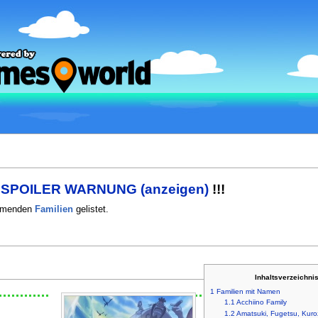
!
SPOILER WARNUNG (anzeigen)
!!!
mmenden
Familien
gelistet.
Inhaltsverzeichni
1
Familien mit Namen
1.1
Acchiino Family
1.2
Amatsuki, Fugetsu, Kuro