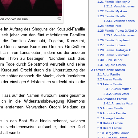
1.21
Familie Monkey D.
1.21.1
Verschiedenes
1.22
Familie Myskina
1.23
Familie Nefeltari
lien von Wa no Kuni
1.23.1
Verschiedenes
1.24
Familie Nico
e im Auftrag des Shoguns der Kouzuki-Familie
1.25
Familie Puma D./Gol D.
seit jeher von den fünf mächtigsten Familien
1.25.1
Verschiedenes
1.26
Familie Shepherd
n die Familien Amatsuki, Fugetsu, Kurozumi,
1.27
Familie Sukare
ki Odens sowie Kurozumi Orochis Großvätern
1.28
Familie Trafalgar D.
t an ihren Landsleuten, indem sie die anderen
1.29
Familie Vinsmoke
 den Thron zu besteigen. Nachdem sich dies
1.30
Funk-Brüder
um Tode durch Selbstmord verurteilt und seine
1.31
Square Sisters
ff Kurozumi Orochi durch die Unterstützung der
2
Familien ohne Namen
2.1
Abiz' Familie
re später dennoch die Macht, doch überlebten
2.2
Aissas Familie
 der einstigen Adelsfamilien verdeckt bis in die
2.3
Akisus Familie
2.3.1
Akisus Mutter
2.3.2
Akisus Vater
den Hass auf den Namen Kurozumi seine gesamte
2.4
Amandas Familie
lich in die Widerstandsbewegung Kinemons
2.4.1
Amandas Vater
nem entfernten Verwandten Orochi Meldung zu
2.5
Andres Familie
2.6
Antonios Familie
2.7
Arlongs Familie
is in den East Blue hinein bekannt, welchen
2.8
Babes Familie
 verbotenerweise aufsuchte, dort ein Dorf
2.9
Beers Familie
shaft wurde.
2.10
Berggotts Familie
2.11
Bulldogs Familie