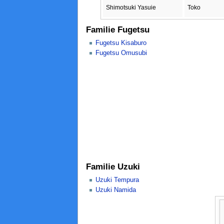
Shimotsuki Yasuie
Toko
Familie Fugetsu
Fugetsu Kisaburo
Fugetsu Omusubi
Familie Uzuki
Uzuki Tempura
Uzuki Namida