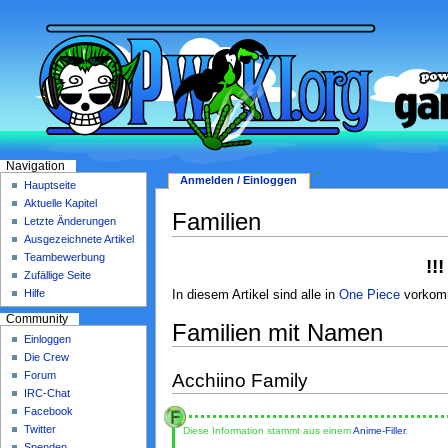
Navigation
Anmelden / Einloggen
Hauptseite
Aktuelle Kapitel
Familien
Letzte Änderungen
Ausgezeichnete Artikel
Teambewerbung
!!
Zufällige Seite
Hilfe
In diesem Artikel sind alle in
One Piece
vorko
Community
Familien mit Namen
Einloggen
Die Crew
Forum
Acchiino Family
IRC-Chat
Facebook
Twitter
Diese Information stammt aus einem
Anime-Filler
.
Spenden