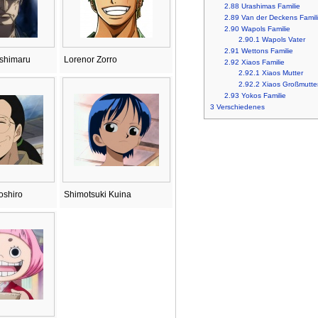
2.88
Urashimas Familie
2.89
Van der Deckens Famil
2.90
Wapols Familie
2.90.1
Wapols Vater
2.91
Wettons Familie
Ushimaru
Lorenor Zorro
2.92
Xiaos Familie
2.92.1
Xiaos Mutter
2.92.2
Xiaos Großmutte
2.93
Yokos Familie
3
Verschiedenes
oshiro
Shimotsuki Kuina