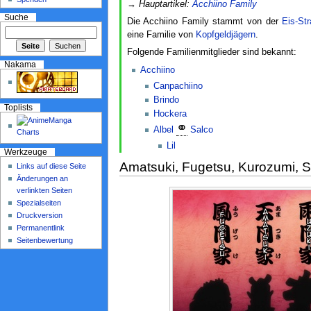
→
Hauptartikel:
Acchiino Family
Suche
Die Acchiino Family stammt von der
Eis-St
eine Familie von
Kopfgeldjägern
.
Folgende Familienmitglieder sind bekannt:
Nakama
Acchiino
Canpachiino
Brindo
Toplists
Hockera
⚭
Albel
Salco
Lil
Werkzeuge
Amatsuki, Fugetsu, Kurozumi, S
Links auf diese Seite
Änderungen an
verlinkten Seiten
Spezialseiten
Druckversion
Permanentlink
Seitenbewertung