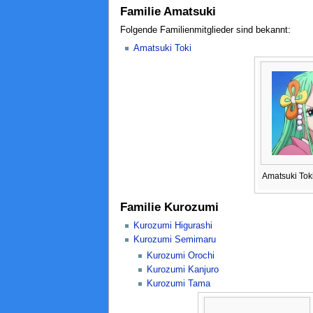
Familie Amatsuki
Folgende Familienmitglieder sind bekannt:
Amatsuki Toki
Amatsuki Tok
Familie Kurozumi
Kurozumi Higurashi
Kurozumi Semimaru
Kurozumi Orochi
Kurozumi Kanjuro
Kurozumi Tama