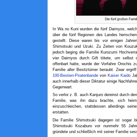
Die fünf großen Fami
In Wa no Kuni wurden die fünf Daimyos, welch
über die fünf Regionen des Landes herrschen 
gestellt. Diese waren bis vor einigen Jahre
Shimotsuki und Uzuki. Zu Zeiten von Kouzu
jedoch beging die Familie Kurozumi Hochverra
vier Daimyos durch Gift tötete, um selbst
offenbart hatte, wurde der Vorfahre Orochis z
Familie aller Besitztümer beraubt. Zwar ergri
100-Bestien-Piratenbande
von
Kaiser
Kaido
Jah
auch innerhalb dieser Diktatur einige Nachfahren
Gegenwart.
So verlor z. B. auch Kanjuro dereinst durch 
Familie, was ihn dazu brachte, sich heim
einzuschleichen, stattdessen allerdings sei
erstatten.
Die Familie Shimotsuki dagegen ist sogar b
Shimotsuki Kozaburo vor nunmehr 55 Jahren
gründete und schließlich mit seiner Familie ses