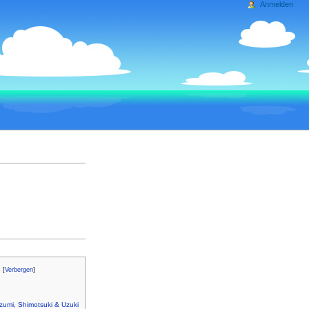
Anmelden
s
[
Verbergen
]
zumi, Shimotsuki & Uzuki