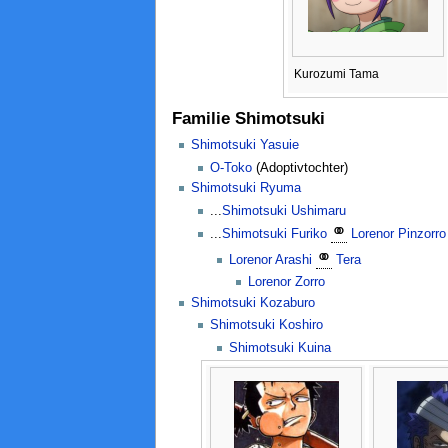
Kurozumi Tama
Familie Shimotsuki
Shimotsuki Yasuie
O-Toko
(Adoptivtochter)
Shimotsuki Ryuma
...
Shimotsuki Ushimaru
⚭
...
Shimotsuki Furiko
Lorenor Pinzorro
⚭
Lorenor Arashi
Tera
Lorenor Zorro
Shimotsuki Kozaburo
Shimotsuki Koshiro
Shimotsuki Kuina