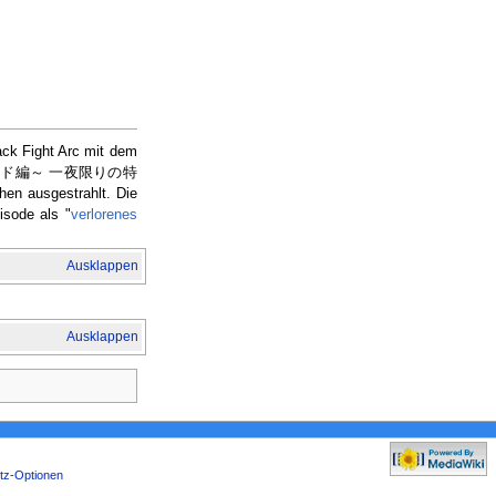
ck Fight Arc mit dem
グロングランド編～ 一夜限りの特
en ausgestrahlt. Die
isode als "
verlorenes
Ausklappen
Ausklappen
tz-Optionen