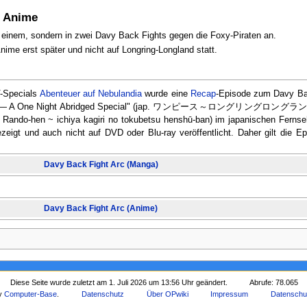
d Anime
in einem, sondern in zwei Davy Back Fights gegen die Foxy-Piraten an.
nime erst später und nicht auf Longring-Longland statt.
V-Specials
Abenteuer auf Nebulandia
wurde eine
Recap
-Episode zum Davy Ba
Land Arc — A One Night Abridged Special" (jap. ワンピース～ロングリン
o-hen ~ ichiya kagiri no tokubetsu henshū-ban) im japanischen Fernseh
eigt und auch nicht auf DVD oder Blu-ray veröffentlicht. Daher gilt die Ep
Davy Back Fight Arc (Manga)
Davy Back Fight Arc (Anime)
Diese Seite wurde zuletzt am 1. Juli 2026 um 13:56 Uhr geändert.
Abrufe: 78.065
by
Computer-Base
.
Datenschutz
Über OPwiki
Impressum
Datenschu