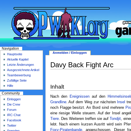
Navigation
Anmelden / Einloggen
Hauptseite
Aktuelle Kapitel
Davy Back Fight Arc
Letzte Änderungen
Ausgezeichnete Artikel
Teambewerbung
Zufällige Seite
Inhalt
Hilfe
Community
Nach den
Ereignissen
auf den
Himmelsinsel
Einloggen
Grandline
. Auf dem Weg zur nächsten
Insel
tre
Die Crew
noch Flagge besitzt. An Bord sind mehrere
Pir
Forum
eine riesige Welle steuern. Auf der Insel ang
IRC-Chat
Tiere
. Des Weiteren treffen sie auf
Tondjit
, ein
Facebook
lebt. Nach einem kurzen Ausritt wird sein Pfe
Twitter
Foxy-Piratenbande
, angeschossen. Dieser fo
Spenden