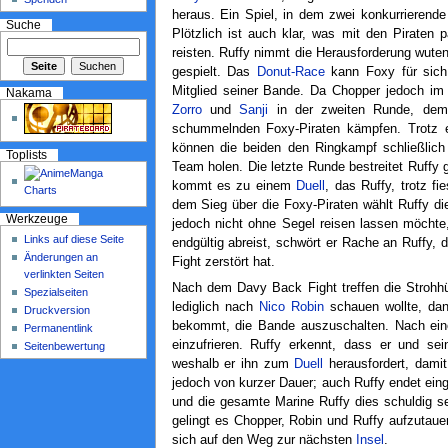
heraus. Ein Spiel, in dem zwei konkurrierende
Suche
Plötzlich ist auch klar, was mit den Piraten 
reisten. Ruffy nimmt die Herausforderung wute
gespielt. Das
Donut-Race
kann Foxy für sich
Mitglied seiner Bande. Da Chopper jedoch im
Nakama
Zorro
und
Sanji
in der zweiten Runde, d
schummelnden Foxy-Piraten kämpfen. Trotz ei
können die beiden den Ringkampf schließlich
Toplists
Team holen. Die letzte Runde bestreitet Ruffy
kommt es zu einem
Duell
, das Ruffy, trotz f
dem Sieg über die Foxy-Piraten wählt Ruffy di
Werkzeuge
jedoch nicht ohne Segel reisen lassen möchte
Links auf diese Seite
endgültig abreist, schwört er Rache an Ruffy,
Änderungen an
Fight zerstört hat.
verlinkten Seiten
Nach dem Davy Back Fight treffen die Strohh
Spezialseiten
lediglich nach
Nico Robin
schauen wollte, dan
Druckversion
bekommt, die Bande auszuschalten. Nach e
Permanentlink
einzufrieren. Ruffy erkennt, dass er und s
Seitenbewertung
weshalb er ihn zum
Duell
herausfordert, damit
jedoch von kurzer Dauer; auch Ruffy endet eing
und die gesamte Marine Ruffy dies schuldig 
gelingt es Chopper, Robin und Ruffy aufzutaue
sich auf den Weg zur nächsten
Insel
.