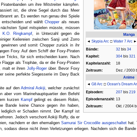
 Piratenbanden um ihre Mitstreiter kämpfen.
passiert ist, die ohne Segel durch das Meer
ntbrannt an. Es werden nun genau drei Spiele
 entscheiden und wählt
Chopper
als neues
 nächsten Spiel mitspielen müsste, müssen
em
K.O. Ringkampf
, in Unterzahl gegen die
Manga
niger Keilereien zwischen Sanji und Zorro
◄
Skypia Arc
□
Water 7 Arc
►
 gewinnen und somit Chopper zurück in ihr
Bände:
32
bis
34
 gegen Foxy. Auf dem Schiff der Foxy-Piraten
Kapitel:
304
bis
321
ieser Tricks, für sich entscheiden kann. Nach
e Flagge als Trophäe, da er die Foxy-Piraten
Kapitelanzahl:
18
, malt er ihren
Jolly-Roger
über. Bevor Foxy
Zeitraum:
Dez. / 2003 
 der seine perfekte Siegesserie im Davy Back
Anime
◄
G8 Arc
□
Ocean's Dream Ar
üte auf den
Admiral
Aokiji
, welcher zunächst
Episoden:
207
bis
219
n aber vom Marinehauptquartier den Befehl
Episodenanzahl:
13
inem kurzen
Kampf
gelingt es diesem Robin,
eine Bande keine Chance gegen ihn haben,
Zeitraum:
Okt. / 2004 b
 lediglich er Schaden nimmt. Der Kampf ist
efroren. Jedoch verschont Aokiji Ruffy, da er
seien, nachdem er den ehemaligen
Samurai
Sir Crocodile
ausgeschaltet
hat. 
n, sodass diese nicht ihren Verletzungen erliegen. Nachdem sich die Bande 