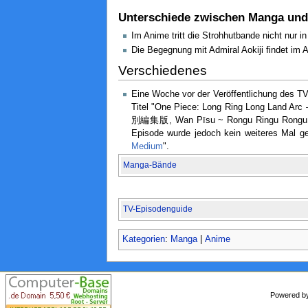
Unterschiede zwischen Manga un
Im Anime tritt die Strohhutbande nicht nur 
Die Begegnung mit Admiral Aokiji findet im A
Verschiedenes
Eine Woche vor der Veröffentlichung des T
Titel "One Piece: Long Ring Long 
別編集版, Wan Pīsu ~ Rongu Ringu Rongu Rand
Episode wurde jedoch kein weiteres Mal gez
Medium
".
Manga-Bände
TV-Episodenguide
Kategorien
:
Manga
|
Anime
Powered 