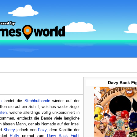
Davy Back Fig
n
landet die
Strohhutbande
wieder auf der
ffen sie auf ein Schiff, welches weder Segel
aten
, welche allerdings völlig unkoordiniert in
ekommen, entdeckt die Bande viele längliche
en älteren Mann, der als Nomade auf der Insel
rd
Sherry
jedoch von
Foxy
, dem Kapitän der
rdert
Ruffy
prompt zum
Davy Back Fight