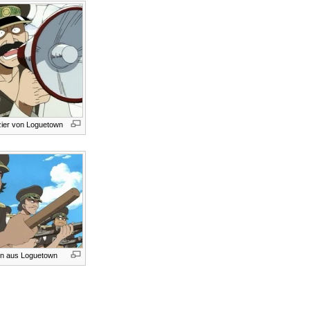
izier von Loguetown
ten aus Loguetown