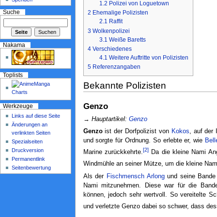
1.2
Polizei von Loguetown
Suche
2
Ehemalige Polizisten
2.1
Raffit
3
Wolkenpolizei
3.1
Weiße Baretts
Nakama
4
Verschiedenes
4.1
Weitere Auftritte von Polizisten
5
Referenzangaben
Toplists
Bekannte Polizisten
Genzo
Werkzeuge
Links auf diese Seite
→
Hauptartikel:
Genzo
Änderungen an
Genzo
ist der Dorfpolizist von
Kokos
, auf der
verlinkten Seiten
und sorgte für Ordnung. So erlebte er, wie
Bel
Spezialseiten
[2]
Druckversion
Marine zurückkehrte.
Da die kleine Nami Ang
Permanentlink
Windmühle an seiner Mütze, um die kleine Nam
Seitenbewertung
Als der
Fischmensch
Arlong
und seine Bande a
Nami mitzunehmen. Diese war für die Bande
können, jedoch sehr wertvoll. So vereitelte 
und verletzte Genzo dabei so schwer, dass des