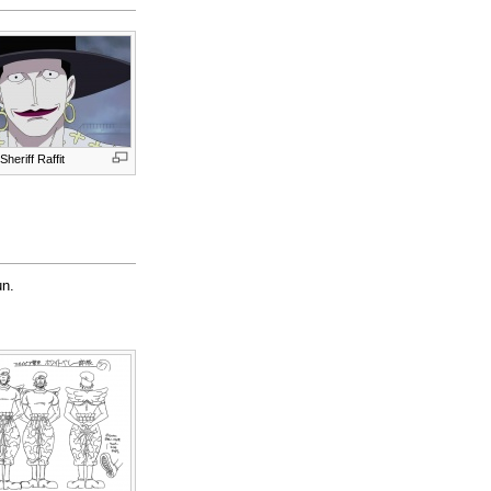
Sheriff Raffit
un.