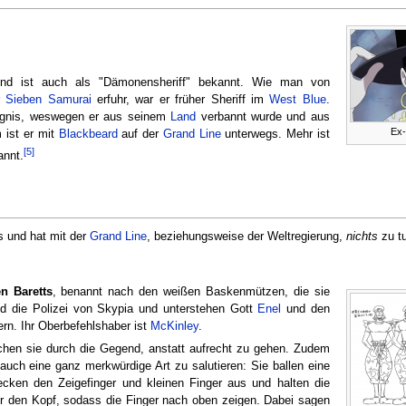
d ist auch als "Dämonensheriff" bekannt. Wie man von
r
Sieben Samurai
erfuhr, war er früher Sheriff im
West Blue
.
ängnis, weswegen er aus seinem
Land
verbannt wurde und aus
Ex-
 ist er mit
Blackbeard
auf der
Grand Line
unterwegs. Mehr ist
[5]
annt.
 und hat mit der
Grand Line
, beziehungsweise der Weltregierung,
nichts
zu t
n Baretts
, benannt nach den weißen Baskenmützen, die sie
nd die Polizei von Skypia und unterstehen Gott
Enel
und den
tern. Ihr Oberbefehlshaber ist
McKinley
.
chen sie durch die Gegend, anstatt aufrecht zu gehen. Zudem
auch eine ganz merkwürdige Art zu salutieren: Sie ballen eine
ecken den Zeigefinger und kleinen Finger aus und halten die
r den Kopf, sodass die Finger nach oben zeigen. Dabei sagen