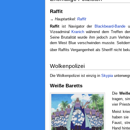
Raffit
→
Hauptartikel:
Raffit
Raffit
ist Navigator der
Blackbeard-Bande
un
Vizeadmiral
Kranich
während dem Treffen de
Seine Brutalität wurde ihm jedoch zum Verh
dem West Blue verschwinden musste. Seitdem
über Raffits Vergangenheit als Sheriff nicht bek
Wolkenpolizei
Die Wolkenpolizei ist einzig in
Skypia
unterwegs
Weiße Baretts
Die
Weiße
tragen, si
vier Pries
Meist krie
haben sie 
Faust, str
Hand hinte