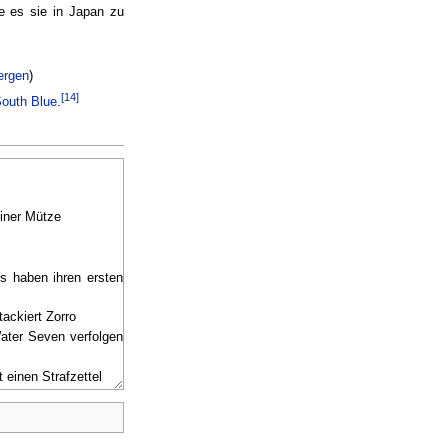
 es sie in Japan zu
ergen
)
[14]
outh Blue
.
iner Mütze
s haben ihren ersten
tackiert Zorro
ater Seven verfolgen
 einen Strafzettel
-Center auf