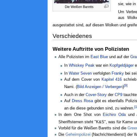
sie, wie i
Die Weißen Baretts
Um Verbre
aus Wolke
ausgestattet sind, auf diesen Wolken und greif
Verschiedenes
Weitere Auftritte von Polizisten
Alle Polizisten im
East Blue
und auf der
Gra
In
Whiskey Peak
war ein
Kopfgeldjäger
e
In
Water Seven
verfolgten
Franky
bei sei
Auf dem Cover von
Kapitel 416
schrieb 
[9]
Nami.
(
Bild Anzeigen / Verbergen
)
Auch in der
Cover-Story
der
CP9
tauchten
Auf
Dress Rosa
gibt es ebenfalls Poliz
[1
an die diese gebunden sind, zu wahren.
In dem One Shot von
Eiichiro Oda
und
Sheriffsternen steht "K&S", was für Kame u
Vorbild für die Weißen Baretts sind die
Gree
Die
Geheimpolizei
(Nachrichtendienst) der W