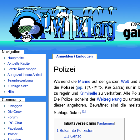
Navigation
Anmelden / Einloggen
Hauptseite
Aktuelle Kapitel
Polizei
Letzte Änderungen
Ausgezeichnete Artikel
Teambewerbung
Während die
Marine
auf der ganzen
Welt
und a
Zufällige Seite
die
Polizei
(
jap.
けいさつ,
Kei Satsu
) nur in 
Hilfe
zu regeln und
Kriminelle
zu verhaften. Alle Pol
Die Polizei scheint der
Weltregierung
zu unters
Community
dieser angehören. Bewaffnet sind die meist
Einloggen
[1]
Die Crew
Schlagstöcken.
Forum
IRC-Chat
Inhaltsverzeichnis
[
Verbergen
]
Facebook
1
Bekannte Polizisten
Twitter
1.1
Genzo
Spenden