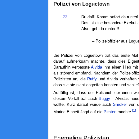
Polizei von Loguetown
„
Du da!!! Komm sofort da runter!!
Das ist eine besondere Exekutio
Also, geh da runter!!!
– Polizeioffizier aus Log
Die Polizei von Loguetown trat das erste Mal
darauf aufmerksam machte, dass dies Eigent
Daraufhin verpasste
Alvida
ihm einen Hieb mit 
als störend empfand. Nachdem der Polizeioffiz
Polizisten an, die
Ruffy
und Alvida verhaften 
dass sie sie nicht angreifen konnten und schlie
Auffällig ist, dass der Polizeioffizier einen 
diesem Vorfall traf auch
Buggy
– Alvidas neue
wollte. Kurz darauf wurde auch
Smoker
von de
[1]
Marine-Einheit Jagd auf die
Piraten
machte.
Ehemalige Polizisten