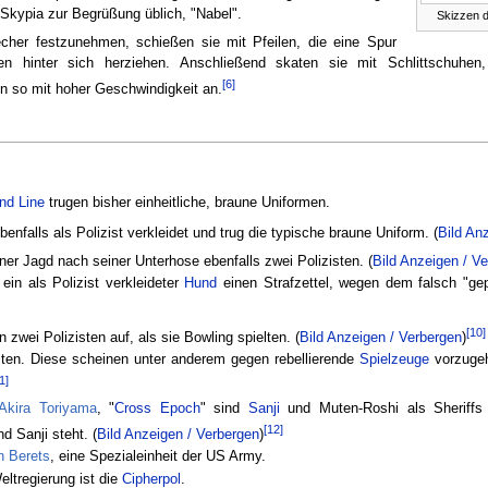
n Skypia zur Begrüßung üblich, "Nabel".
Skizzen 
cher festzunehmen, schießen sie mit Pfeilen, die eine Spur
n hinter sich herziehen. Anschließend skaten sie mit Schlittschuhen
[6]
en so mit hoher Geschwindigkeit an.
nd Line
trugen bisher einheitliche, braune Uniformen.
benfalls als Polizist verkleidet und trug die typische braune Uniform.
(
Bild An
ner Jagd nach seiner Unterhose ebenfalls zwei Polizisten.
(
Bild Anzeigen / V
ein als Polizist verkleideter
Hund
einen Strafzettel, wegen dem falsch "ge
[10]
 zwei Polizisten auf, als sie Bowling spielten.
(
Bild Anzeigen / Verbergen
)
isten. Diese scheinen unter anderem gegen rebellierende
Spielzeuge
vorzugeh
1]
Akira Toriyama
, "
Cross Epoch
" sind
Sanji
und Muten-Roshi als Sheriffs v
[12]
nd Sanji steht.
(
Bild Anzeigen / Verbergen
)
n Berets
, eine Spezialeinheit der US Army.
eltregierung ist die
Cipherpol
.