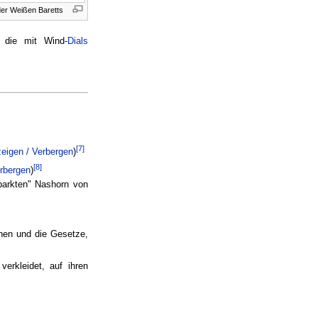
der Weißen Baretts
, die mit Wind-
Dials
[7]
zeigen / Verbergen
)
[8]
erbergen
)
parkten" Nashorn von
en und die Gesetze,
erkleidet, auf ihren