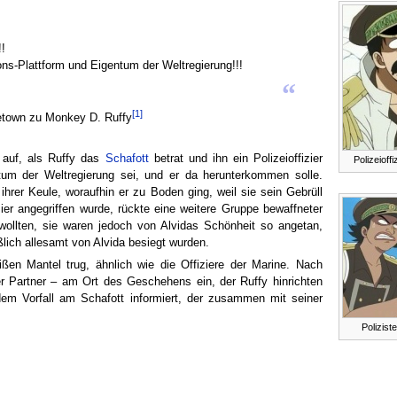
!
ns-Plattform und Eigentum der Weltregierung!!!
“
[1]
uetown zu Monkey D. Ruffy
 auf, als Ruffy das
Schafott
betrat und ihn ein Polizeioffizier
Polizeioff
um der Weltregierung sei, und er da herunterkommen solle.
ihrer Keule, woraufhin er zu Boden ging, weil sie sein Gebrüll
ier angegriffen wurde, rückte eine weitere Gruppe bewaffneter
wollten, sie waren jedoch von Alvidas Schönheit so angetan,
ßlich allesamt von Alvida besiegt wurden.
weißen Mantel trug, ähnlich wie die Offiziere der Marine. Nach
r Partner – am Ort des Geschehens ein, der Ruffy hinrichten
m Vorfall am Schafott informiert, der zusammen mit seiner
Polizis