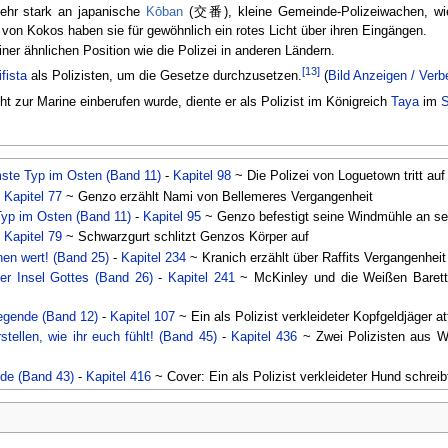
sehr stark an japanische
Kōban
(交番), kleine Gemeinde-Polizeiwachen, wie
von Kokos haben sie für gewöhnlich ein rotes Licht über ihren Eingängen.
iner ähnlichen Position wie die Polizei in anderen Ländern.
[13]
fista
als Polizisten, um die Gesetze durchzusetzen.
(
Bild Anzeigen / Verb
ht zur Marine einberufen wurde, diente er als Polizist im Königreich
Taya
im
S
ste Typ im Osten (Band 11)
-
Kapitel 98
~ Die Polizei von Loguetown tritt auf
-
Kapitel 77
~ Genzo erzählt Nami von Bellemeres Vergangenheit
yp im Osten (Band 11)
-
Kapitel 95
~ Genzo befestigt seine Windmühle an se
-
Kapitel 79
~ Schwarzgurt schlitzt Genzos Körper auf
onen wert! (Band 25)
-
Kapitel 234
~ Kranich erzählt über Raffits Vergangenheit
er Insel Gottes (Band 26)
-
Kapitel 241
~ McKinley und die Weißen Barett
egende (Band 12)
-
Kapitel 107
~ Ein als Polizist verkleideter Kopfgeldjäger at
stellen, wie ihr euch fühlt! (Band 45)
-
Kapitel 436
~ Zwei Polizisten aus W
de (Band 43)
-
Kapitel 416
~ Cover: Ein als Polizist verkleideter Hund schreibt
gh (Band 52)
-
Kapitel 509
~ Cover-Story: Zwei Polizisten tauchen im Bowling
ess Rosa (Band 72)
-
Kapitel 717
~ Polizisten auf Dress Rosa
ch
~ Sanji & Muten-Roshi als Sheriffs