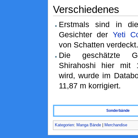
Verschiedenes
Erstmals sind in di
Gesichter der
Yeti C
von Schatten verdeckt
Die geschätzte G
Shirahoshi hier mi
wird, wurde im Data
11,87 m korrigiert.
Sonderbände
Kategorien
:
Manga Bände
|
Merchandise