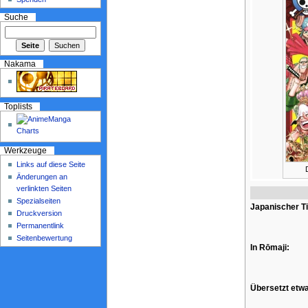
Suche
Nakama
Toplists
Werkzeuge
Links auf diese Seite
Änderungen an
verlinkten Seiten
Spezialseiten
Japanischer Ti
Druckversion
Permanentlink
Seitenbewertung
In Rōmaji:
Übersetzt etwa