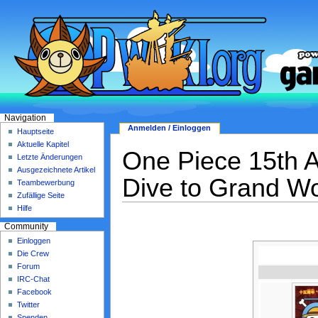
Navigation
Anmelden / Einloggen
Hauptseite
Aktuelle Kapitel
One Piece 15th A
Letzte Änderungen
Ausgezeichnete Artikel
Dive to Grand Wo
Teambewerbung
Zufällige Seite
Hilfe
Community
Einloggen
Die Crew
Forum
IRC-Chat
Facebook
Twitter
Spenden