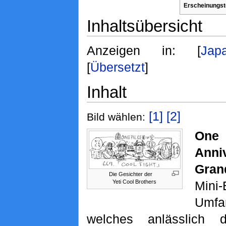
Erscheinungst
Inhaltsübersicht
Anzeigen in: [
Jap
[
Übersetzt
]
Inhalt
[1]
[2]
Bild wählen:
One
Anni
Gran
Die Gesichter der
Yeti Cool Brothers
Mini-
Umfa
welches anlässlich