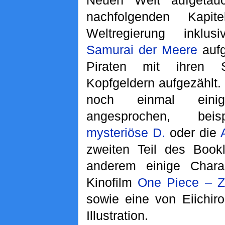
Neuen Welt aufgetau
nachfolgenden Kapi
Weltregierung inkl
Samurai der Meere
aufg
Piraten mit ihren S
Kopfgeldern aufgezählt
noch einmal einig
angesprochen, beis
mysteriöse D.
oder die
zweiten Teil des Bookl
anderem einige Chara
Kinofilm
One Piece – 
sowie eine von Eiichir
Illustration.