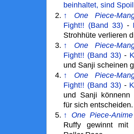
beinhaltet, sind Spoil
↑
One Piece-Man
Fight!! (Band 33)
-
Strohhüte verlieren 
↑
One Piece-Man
Fight!! (Band 33)
-
K
und Sanji scheinen 
↑
One Piece-Man
Fight!! (Band 33)
-
K
und Sanji könnenn 
für sich entscheiden.
↑
One Piece-Anime
Ruffy gewinnt mit 