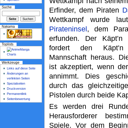
Wettkampf nach seinem
Suche
Erfinder, dem Piraten
D
Wettkampf wurde la
Nakama
Pirateninsel
, dem Parad
erfunden. Der Käpt'n 
Toplists
fordert den Käpt'n
Mannschaft heraus. Di
Werkzeuge
ist akzeptiert, wenn de
Links auf diese Seite
Änderungen an
annimmt. Dies geschie
verlinkten Seiten
durch das gleichzeitig
Spezialseiten
Druckversion
Pistolen durch beide Kap
Permanentlink
Seitenbewertung
Es werden drei Rund
Herausforderer best
Spiele. Vor dem Begin