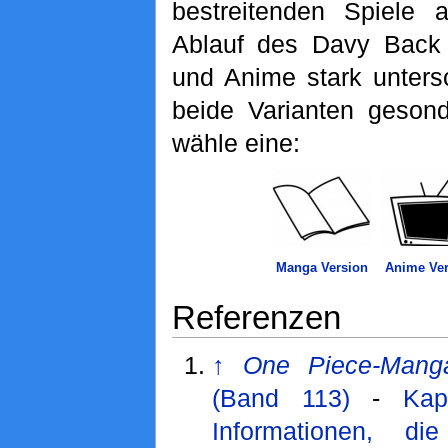
bestreitenden Spiele 
Ablauf des Davy Back
und Anime stark unters
beide Varianten gesonde
wähle eine:
Manga Version
Anime Ver
Referenzen
↑
One Piece-Mang
(Band 113)
-
Kap
Informationen, di