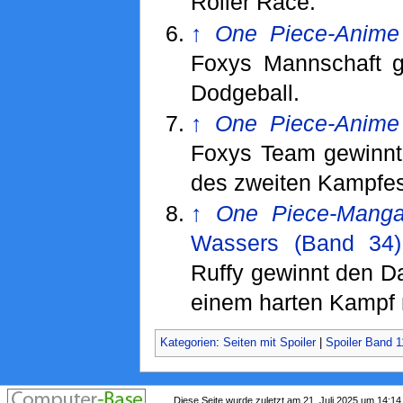
Roller Race.
↑
One Piece-Anime
Foxys Mannschaft g
Dodgeball.
↑
One Piece-Anime
Foxys Team gewinnt
des zweiten Kampfes
↑
One Piece-Mang
Wassers (Band 34)
Ruffy gewinnt den D
einem harten Kampf 
Kategorien
:
Seiten mit Spoiler
|
Spoiler Band 1
Diese Seite wurde zuletzt am 21. Juli 2025 um 14:14