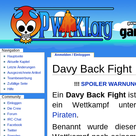
Navigation
Anmelden / Einloggen
Hauptseite
Aktuelle Kapitel
Davy Back Fight
Letzte Änderungen
Ausgezeichnete Artikel
Teambewerbung
!!!
SPOILER WARNUNG 
Zufällige Seite
Hilfe
Ein
Davy Back Fight
ist
Community
ein Wettkampf unter
Einloggen
Die Crew
Piraten
.
Forum
IRC-Chat
Benannt wurde dieser
Facebook
Twitter
Spenden