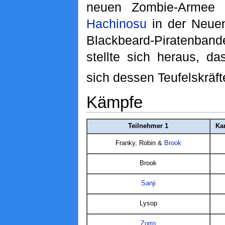
neuen Zombie-Armee 
Hachinosu
in der Neuen 
Blackbeard-Piratenbande
stellte sich heraus, d
sich dessen Teufelskräft
Kämpfe
Teilnehmer 1
Ka
Franky, Robin &
Brook
Brook
Sanji
Lysop
Zorro