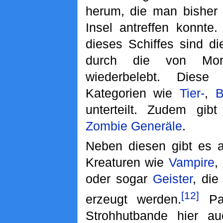
herum, die man bisher 
Insel antreffen konnte
dieses Schiffes sind d
durch die von Mori
wiederbelebt. Diese
Kategorien wie
Tier-
,
B
unterteilt. Zudem gibt
Zombie Generäle
.
Neben diesen gibt es a
Kreaturen wie
Vampire
oder sogar
Geister
, die
[12]
erzeugt werden.
Pas
Strohhutbande hier a