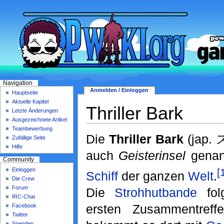
Navigation
Anmelden / Einloggen
Hauptseite
Aktuelle Kapitel
Thriller Bark
Letzte Änderungen
Ausgezeichnete Artikel
Teambewerbung
Die
Thriller Bark
(jap
Zufällige Seite
Hilfe
auch
Geisterinsel
genann
Community
[
Einloggen
Schiff
der ganzen
Welt
.
Die Crew
Forum
Die
Strohhutbande
fol
IRC-Chat
ersten Zusammentreff
Facebook
Twitter
Spenden