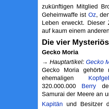
zukünftigen Mitglied Br
Geheimwaffe ist
Oz
, de
Leben erweckt. Dieser 
auf kaum einem anderen 
Die vier Mysteriös
Gecko Moria
→
Hauptartikel:
Gecko M
Gecko Moria gehörte 
ehemaligen
Kopfge
320.000.000
Berry
den
Samurai der Meere an u
Kapitän
und Besitzer de