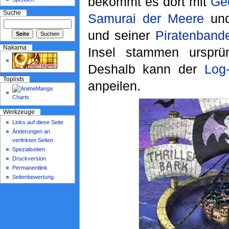
bekommt es dort mit
Ge
Suche
Samurai der Meere
und 
und seiner
Piratenband
Nakama
Insel stammen urspr
Deshalb kann der
Log-
Toplists
anpeilen.
Werkzeuge
Links auf diese Seite
Änderungen an
verlinkten Seiten
Spezialseiten
Druckversion
Permanentlink
Seitenbewertung