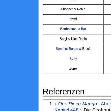
Chopper & Robin
Nami
Bartholomäus Bär
Sanji & Nico Robin
Strohhut-Bande
& Brook
Ruffy
Zorro
Referenzen
↑
One Piece-Manga
-
Aben
Kapitel 448
~ Die Strohhut-