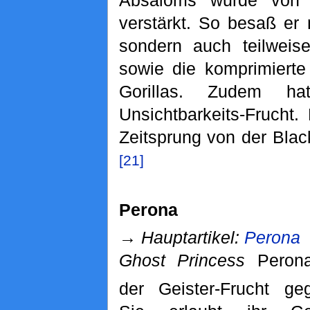
Absaloms wurde von 
verstärkt. So besaß er 
sondern auch teilweis
sowie die komprimierte
Gorillas. Zudem h
Unsichtbarkeits-Frucht
Zeitsprung von der Blac
[21]
Perona
→
Hauptartikel:
Perona
Ghost Princess
Perona
der Geister-Frucht ge