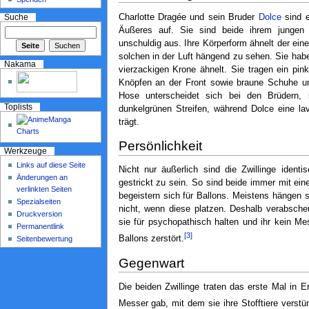
Charlotte Dragée und sein Bruder
Dolce
sind e
Suche
Äußeres auf. Sie sind beide ihrem jungen 
unschuldig aus. Ihre Körperform ähnelt der ein
solchen in der Luft hängend zu sehen. Sie hab
Nakama
vierzackigen Krone ähnelt. Sie tragen ein pink
Knöpfen an der Front sowie braune Schuhe und
Hose unterscheidet sich bei den Brüdern, 
Toplists
dunkelgrünen Streifen, während Dolce eine lav
trägt.
Persönlichkeit
Werkzeuge
Links auf diese Seite
Nicht nur äußerlich sind die Zwillinge identi
Änderungen an
gestrickt zu sein. So sind beide immer mit ei
verlinkten Seiten
begeistern sich für Ballons. Meistens hängen 
Spezialseiten
nicht, wenn diese platzen. Deshalb verabsch
Druckversion
sie für psychopathisch halten und ihr kein Me
Permanentlink
[3]
Ballons zerstört.
Seitenbewertung
Gegenwart
Die beiden Zwillinge traten das erste Mal in 
Messer gab, mit dem sie ihre Stofftiere verstü