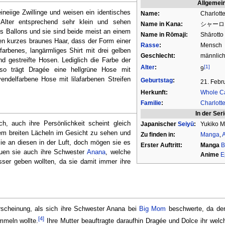
Allgemei
ineiige Zwillinge und weisen ein identisches
Name:
Charlott
Alter entsprechend sehr klein und sehen
Name in Kana:
シャーロ
es Ballons und sie sind beide meist an einem
Name in Rōmaji:
Shārotto
en kurzes braunes Haar, dass der Form einer
Rasse
:
Mensch
farbenes, langärmliges Shirt mit drei gelben
Geschlecht:
männlic
 gestreifte Hosen. Lediglich die Farbe der
Alter
:
[1]
9
so trägt Dragée eine hellgrüne Hose mit
endelfarbene Hose mit lilafarbenen Streifen
Geburtstag
:
21. Febr
Herkunft:
Whole Ca
Familie
:
Charlott
In der Ser
sch, auch ihre Persönlichkeit scheint gleich
Japanischer
Seiyū
:
Yukiko M
nem breiten Lächeln im Gesicht zu sehen und
Zu finden in:
Manga
,
sie an diesen in der Luft, doch mögen sie es
Erster Auftritt:
Manga
B
euen sie auch ihre Schwester
Anana
, welche
Anime
E
sser geben wollten, da sie damit immer ihre
Erscheinung, als sich ihre Schwester Anana bei
Big Mom
beschwerte, da der
[4]
mmeln wollte.
Ihre Mutter beauftragte daraufhin Dragée und Dolce ihr wel