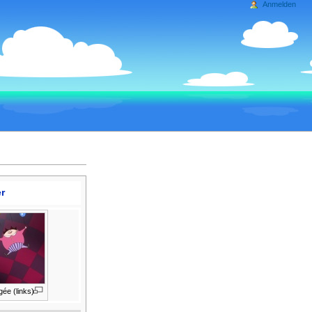
Anmelden
r
ée (links)