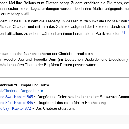
 jedes Mal ihre Ballons zum Platzen bringt. Zudem erzählten sie Big Mom, da
Anana sicher eines Tages umbringen werden. Doch ihre Mutter entgegnete nu
er umbringen will.
dem Chateau, auf dem die Teeparty, in dessen Mittelpunkt die Hochzeit von
 Als das Chateau und mit ihm das Schloss aufgrund der Explosion durch die
[5]
ren Luftballons zu sehen, während um ihnen herum alle in Panik verfielen.
h damit in das Namensschema der Charlotte-Familie ein.
ren Tweedle Dee und Tweedle Dum (im Deutschen Diedeldei und Diedeldum
märchenhaften Thema der Big Mom-Piraten passen würde.
mationen zu Dragée und Dolce.
ail/Charlotte_Dragee.html
and 84)
-
Kapitel 845
~ Dragée und Dolce verabscheuen ihre Schwester Anana
and 84)
-
Kapitel 845
~ Dragée tritt das erste Mal in Erscheinung.
nd 87)
-
Kapitel 872
~ Das Chateau stürzt ein.