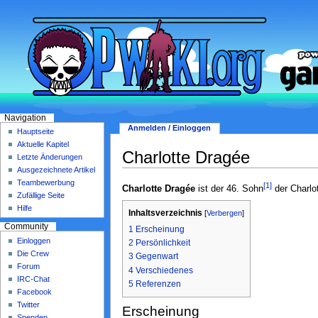
Navigation
Anmelden / Einloggen
Hauptseite
Aktuelle Kapitel
Charlotte Dragée
Letzte Änderungen
Ausgezeichnete Artikel
Teambewerbung
[1]
Charlotte Dragée
ist der 46. Sohn
der Charlot
Zufällige Seite
Hilfe
Inhaltsverzeichnis
[
Verbergen
]
Community
1
Erscheinung
Einloggen
2
Persönlichkeit
Die Crew
3
Gegenwart
Forum
4
Verschiedenes
IRC-Chat
5
Referenzen
Facebook
Twitter
Erscheinung
Spenden