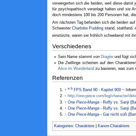
verweigerten sich die beiden, weil diese damit
für psychopathisch veranlagt halten und sie 
doch mindestens 100 bis 200 Personen hat, die 
Am nächsten Tag befanden sich die beiden auf 
Schwester
Charlotte Pudding
stand, stattfand.
einstürzte, waren sie fröhlich schwebend mit ih
Verschiedenes
Sein Name stammt von
Dragée
und fügt sic
Die Zwillinge scheinen auf den Charakte
Alice im Wunderland
zu basieren, was zum 
Referenzen
a
b
↑
FPS Band 90
-
Kapitel 909
~ Infor
↑
http://one-piece.com/log/character/det
↑
One Piece-Manga
-
Ruffy vs. Sanji (B
↑
One Piece-Manga
-
Ruffy vs. Sanji (B
↑
One Piece-Manga
-
Gar nicht süß (Ba
Kategorien
:
Charaktere
|
Kanon-Charaktere