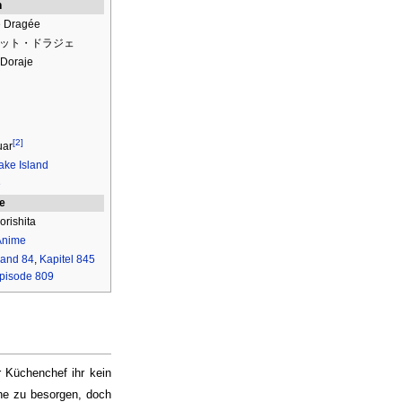
n
e Dragée
ット・ドラジェ
 Doraje
h
[2]
uar
ke Island
e
ie
orishita
Anime
and 84
,
Kapitel 845
pisode 809
 Küchenchef ihr kein
che zu besorgen, doch