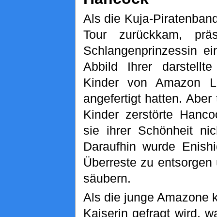
Als die Kuja-Piratenband
Tour zurückkam, präs
Schlangenprinzessin ei
Abbild Ihrer darstell
Kinder von Amazon L
angefertigt hatten. Aber
Kinder zerstörte Hanco
sie ihrer Schönheit ni
Daraufhin wurde Enishi
Überreste zu entsorgen
säubern.
Als die junge Amazone k
Kaiserin gefragt wird, 