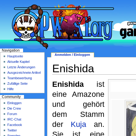
Navigation
Anmelden / Einloggen
Hauptseite
Aktuelle Kapitel
Enishida
Letzte Änderungen
Ausgezeichnete Artikel
Teambewerbung
Enishida
ist
Zufällige Seite
Hilfe
eine Amazone
Community
und gehört
Einloggen
Die Crew
dem Stamm
Forum
IRC-Chat
der
Kuja
an.
Facebook
Twitter
Sie ist eine
Spenden