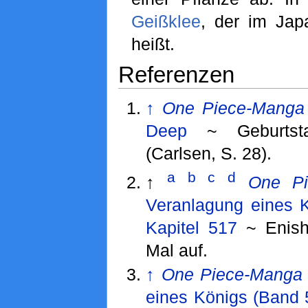
Geißklee
, der im Ja
heißt.
Referenzen
↑
One Piece-Manga
Deep
~ Geburtsta
(Carlsen, S. 28).
a
b
c
d
↑
One Pi
Veranlagung eines 
Kapitel 517
~ Enishi
Mal auf.
↑
One Piece-Manga
eines Königs (Band 