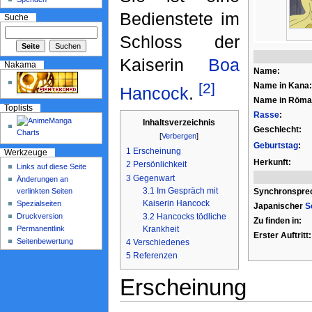
Bedienstete im
Suche
Schloss der
Kaiserin
Boa
Nakama
Name:
[2]
Name in Kana:
Hancock
.
Name in Rōmaj
Toplists
Rasse
:
Inhaltsverzeichnis
Geschlecht:
[
Verbergen
]
Geburtstag
:
1
Erscheinung
Werkzeuge
Herkunft:
2
Persönlichkeit
Links auf diese Seite
3
Gegenwart
Änderungen an
3.1
Im Gespräch mit
verlinkten Seiten
Synchronspre
Kaiserin Hancock
Spezialseiten
Japanischer
S
Druckversion
3.2
Hancocks tödliche
Zu finden in:
Permanentlink
Krankheit
Erster Auftritt:
Seitenbewertung
4
Verschiedenes
5
Referenzen
Erscheinung