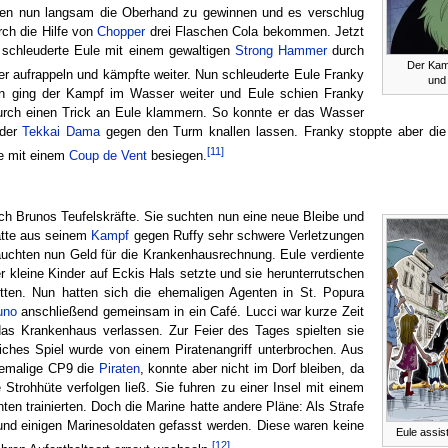
ien nun langsam die Oberhand zu gewinnen und es verschlug
rch die Hilfe von
Chopper
drei Flaschen Cola bekommen. Jetzt
 schleuderte Eule mit einem gewaltigen
Strong Hammer
durch
Der Kam
er aufrappeln und kämpfte weiter. Nun schleuderte Eule Franky
und
n ging der Kampf im Wasser weiter und Eule schien Franky
urch einen Trick an Eule klammern. So konnte er das Wasser
 der
Tekkai Dama
gegen den Turm knallen lassen. Franky stoppte aber die
[11]
le mit einem
Coup de Vent
besiegen.
ch Brunos Teufelskräfte. Sie suchten nun eine neue Bleibe und
atte aus seinem
Kampf
gegen Ruffy sehr schwere Verletzungen
uchten nun Geld für die Krankenhausrechnung. Eule verdiente
kleine Kinder auf Eckis Hals setzte und sie herunterrutschen
tten. Nun hatten sich die ehemaligen Agenten in St. Popura
uno
anschließend gemeinsam in ein Café. Lucci war kurze Zeit
as Krankenhaus verlassen. Zur Feier des Tages spielten sie
liches Spiel wurde von einem Piratenangriff unterbrochen. Aus
hemalige CP9 die
Piraten
, konnte aber nicht im Dorf bleiben, da
Strohhüte verfolgen ließ. Sie fuhren zu einer Insel mit einem
nten trainierten. Doch die Marine hatte andere Pläne: Als Strafe
nd einigen Marinesoldaten gefasst werden. Diese waren keine
Eule assist
[12]