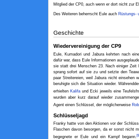
Mitglied der CP0, auch wenn er dort nicht zur E
Des Weiteren beherrscht Eule auch
Rüstungs- 
Geschichte
Wiedervereinigung der CP9
Eule, Kumadori und Jabura kehrten nach ein
dafür war, dass Eule Informationen ausgeplaude
sie statt drei Menschen 23. Nach einiger Zei
sprang sofort auf sie zu und setzte den Teaw
paar Streitereien, weil Jabura nicht einsehen 
beruhigte sich die Situation wieder. Währendd
erhielten
Kalifa
und Ecki jeweils eine Teufelsfr
wurden aber kurz darauf wieder zusammengeru
Agent einen Schlüssel, der möglicherweise
Rob
Schlüsseljagd
Franky hatte von den Aktionen vor der Schlüss
Flaschen davon besorgen, da er sonst nicht m
[
begegnete er Eule und ein Kampf begann.