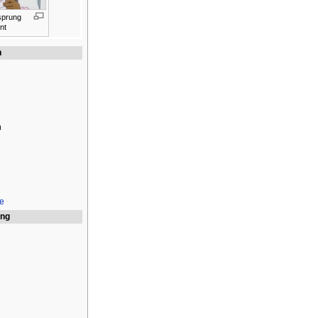
sprung
nt
n
h
e
ung