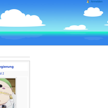
Anmelden
egierung
ld 2