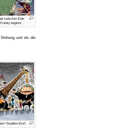
pf zwischen Eule
 Franky beginnt.
 Drehung und als die
iert "Giraffen-Ecki".