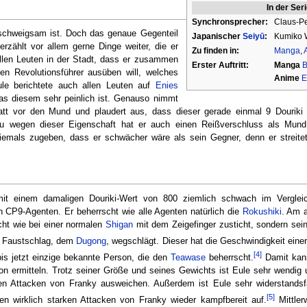
In der Ser
Synchronsprecher:
Claus-Pe
 schweigsam ist. Doch das genaue Gegenteil
Japanischer
Seiyū
:
Kumiko 
 erzählt vor allem gerne Dinge weiter, die er
Zu finden in:
Manga
,
r allen Leuten in der Stadt, dass er zusammen
Erster Auftritt:
Manga
B
nen Revolutionsführer ausüben will, welches
Anime
E
ule berichtete auch allen Leuten auf
Enies
was diesem sehr peinlich ist. Genauso nimmt
tt vor den Mund und plaudert aus, dass dieser gerade einmal 9 Douriki
u wegen dieser Eigenschaft hat er auch einen Reißverschluss als Mund,
iemals zugeben, dass er schwächer wäre als sein Gegner, denn er streitet
mit einem damaligen Douriki-Wert von 800 ziemlich schwach im Vergleic
 CP9-Agenten. Er beherrscht wie alle Agenten natürlich die
Rokushiki
. Am a
cht wie bei einer normalen
Shigan
mit dem Zeigefinger zusticht, sondern sei
n Faustschlag, dem
Dugong
, wegschlägt. Dieser hat die Geschwindigkeit eine
[4]
 bis jetzt einzige bekannte Person, die den
Teawase
beherrscht.
Damit kann
on ermitteln. Trotz seiner Größe und seines Gewichts ist Eule sehr wendig
len Attacken von Franky ausweichen. Außerdem ist Eule sehr widerstandsf
[5]
en wirklich starken Attacken von Franky wieder kampfbereit auf.
Mittlerw