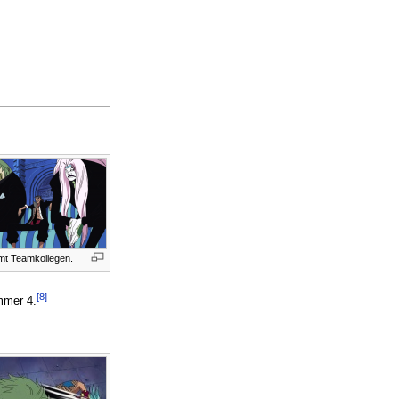
mt Teamkollegen.
[8]
mmer 4.