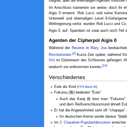
Gegner, aber die ehemaligen Agenten mussten i
Im Anschluss trainierten sie weiter, doch ihr
Aigis 0 ernannt. Rob Lucci und seine Kamer
Unterwelt und ehemaligen Level 6-Gefangene
Weltregierung verlor, wurden Rob Lucci und Co.
Aigis 0, auf. Spandam ist zwar auch noch Teil d
Agenten der Cipherpol Aigis 0
Während der
Reverie
in
Mary Joa
beobachtet
[2]
Revolutionäre
.
Kurze Zeit später, während K
Vivi
im Gästeraum des Schlosses gefangen. Al
[14]
wodurch sie entkommen konnte.
Verschiedenes
Eule als Kind
(
FPS
Band 44
)
Fukurou (梟) bedeutet "Eule".
Auch das Kanji 袋 liest man "Fukurou" u
und dem Reißverschlussmund ähnelt Eul
Er hat die Angewohnheit sehr oft "chapapa
Im deutschen Anime wurde daraus "blabl
Im
3. Charakter-Popularitätsvotum
erreichte