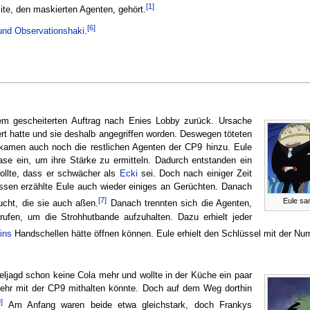
[1]
lite, den maskierten Agenten, gehört.
[6]
und Observationshaki
.
em gescheiterten Auftrag nach Enies Lobby zurück. Ursache
rt hatte und sie deshalb angegriffen worden. Deswegen töteten
t kamen auch noch die restlichen Agenten der CP9 hinzu. Eule
ase ein, um ihre Stärke zu ermitteln. Dadurch entstanden ein
wollte, dass er schwächer als
Ecki
sei. Doch nach einiger Zeit
essen erzählte Eule auch wieder einiges an Gerüchten. Danach
[7]
Eule sa
ucht, die sie auch aßen.
Danach trennten sich die Agenten,
fen, um die Strohhutbande aufzuhalten. Dazu erhielt jeder
ins
Handschellen hätte öffnen können. Eule erhielt den Schlüssel mit der Nu
eljagd schon keine Cola mehr und wollte in der Küche ein paar
ehr mit der CP9 mithalten könnte. Doch auf dem Weg dorthin
9]
Am Anfang waren beide etwa gleichstark, doch Frankys