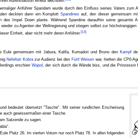
hren Aufenthaltsort erneut wechseln.
 ehemaliger Anführer Spandam wurde durch den Einfluss seines Vaters zum A
aden deckten dann ein Komplott
Spandines
auf, den dieser gemeinsam mit
n des Impel Down plante. Während Spandine daraufhin seine gesamte Aut
 wieder zu Agenten der Weltregierung und stiegen selbst zur höchstrangigen E
[13]
ieser Einheit, aber nicht mehr deren Anführer.
e Eule gemeinsam mit Jabura, Kalifa, Kumadori und Bruno den
Kampf
der
önig
Nefeltari Kobra
zur Audienz bei den
Fünf Weisen
war, hielten die CP0-Ag
lerdings erschien
Wapol
, der sich durch die Wände biss, und die Prinzessin h
nd bedeutet übersetzt "Tasche". Mit seiner rundlichen Erscheinung
e auch gewissermaßen einer Tasche.
" am Satzende zu sagen.
abla".
 Eule Platz 26. Im vierten Votum nur noch Platz 78. In allen folgenden