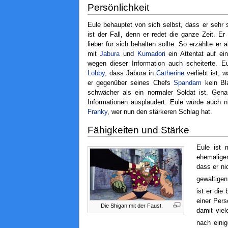
Persönlichkeit
Eule behauptet von sich selbst, dass er sehr
ist der Fall, denn er redet die ganze Zeit. Er
lieber für sich behalten sollte. So erzählte e
mit
Jabura
und
Kumadori
ein Attentat auf ei
wegen dieser Information auch scheiterte. E
Lobby
, dass Jabura in
Catherine
verliebt ist, 
er gegenüber seines Chefs
Spandam
kein Bla
schwächer als ein normaler Soldat ist. Gena
Informationen ausplaudert. Eule würde auch n
Franky
, wer nun den stärkeren Schlag hat.
Fähigkeiten und Stärke
Eule ist 
ehemaligen
dass er ni
gewaltige
ist er die
einer Pers
Die Shigan mit der Faust.
damit vie
nach einig