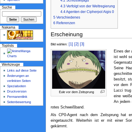
4.2
Schlüsseljagd
4.3
Verfolgt von der Weltregierung
Suche
4.4
Agenten der Cipherpol Aigis 0
5
Verschiedenes
6
Referenzen
Nakama
Erscheinung
[1]
[2]
[3]
Bild wählen:
Toplists
Eines der 
ist wohl s
Gegensatz
Werkzeuge
Seine Haa
Links auf diese Seite
geschnitte
Änderungen an
besitzt, s
verlinkten Seiten
vor dem R
Spezialseiten
Lucci tru
Druckversion
Eule vor dem Zeitsprung
eine weiß
Permanentlink
An jedem s
Seitenbewertung
rotes Schweißband.
Als CP0-Agent nach dem Zeitsprung hat e
eingetauscht. Weiterhin ist er mit einer S
gekämmt.