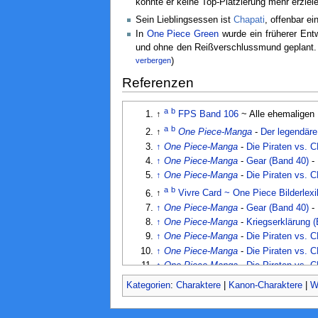
konnte er keine Top-Platzierung mehr erziele
Sein Lieblingsessen ist
Chapati
, offenbar e
In
One Piece Green
wurde ein früherer Entw
und ohne den Reißverschlussmund geplant. 
verbergen
)
Referenzen
a
b
↑
FPS Band 106
~ Alle ehemaligen 
a
b
↑
One Piece-Manga
-
Der legendäre
↑
One Piece-Manga
-
Die Piraten vs. 
↑
One Piece-Manga
-
Gear (Band 40)
-
↑
One Piece-Manga
-
Die Piraten vs. 
a
b
↑
Vivre Card ~ One Piece Bilderlex
↑
One Piece-Manga
-
Gear (Band 40)
-
↑
One Piece-Manga
-
Kriegserklärung 
↑
One Piece-Manga
-
Die Piraten vs. 
↑
One Piece-Manga
-
Die Piraten vs. 
↑
One Piece-Manga
-
Die Piraten vs. 
↑
Cover-Story
~
Der Missionsbericht d
Kategorien
:
Charaktere
|
Kanon-Charaktere
|
W
↑
FPS Band 109
~ Eules Werdegang wä
↑
One Piece-Manga
-
Der legendäre He