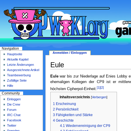
Navigation
Anmelden / Einloggen
Hauptseite
Aktuelle Kapitel
Eule
Letzte Änderungen
Ausgezeichnete Artikel
Teambewerbung
Eule
war bis zur Niederlage auf Enies Lobby e
Zufällige Seite
ehemaligen Kollegen der CP9 ist er mittlerw
Hilfe
[1]
[2]
höchsten Cipherpol-Einheit.
Community
Inhaltsverzeichnis
[
Verbergen
]
Einloggen
1
Erscheinung
Die Crew
2
Persönlichkeit
Forum
3
Fähigkeiten und Stärke
IRC-Chat
Facebook
4
Geschichte
Twitter
4.1
Wiedervereinigung der CP9
Spenden