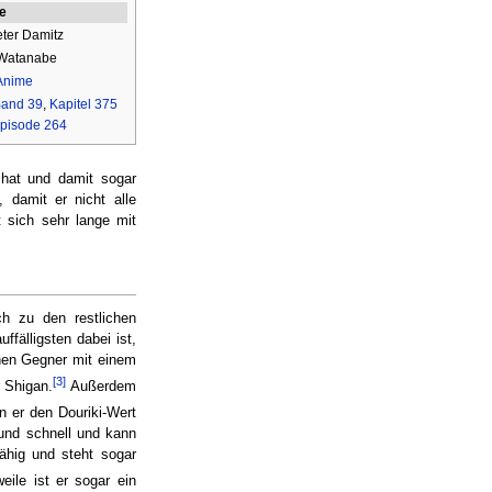
ie
ter Damitz
Watanabe
Anime
and 39
,
Kapitel 375
pisode 264
 hat und damit sogar
 damit er nicht alle
 sich sehr lange mit
h zu den restlichen
uffälligsten dabei ist,
nen Gegner mit einem
[3]
r Shigan.
Außerdem
 er den Douriki-Wert
 und schnell und kann
ähig und steht sogar
eile ist er sogar ein