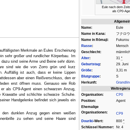
Eule nach dem Zeit
als CP0-Age
Allgemei
Name:
Eule
Name in Kana:
フクロウ
Name in Rōmaji:
Fukurou
Rasse
:
Mensch
auffälligsten Merkmale an Eules Erscheinung
Geschlecht:
männlic
ein sehr großer und rundlicher Körperbau. Im
Alter
:
31
*
 dazu sind seine Arme und Beine sehr dünn.
Geburtstag
:
29. Juni
re sind wie die von Zorro grün und kurz
Größe
:
3,31 m
n. Auffällig ist auch, dass er keine Lippen
Blutgruppe
:
S
tattdessen aber einen Reißverschluss, den er
Herkunft:
Grandlin
eden erst öffnen muss. Genauso wie Rob
Weltregier
g er als CP9-Agent einen schwarzen Anzug,
Organisation:
CP0
e Krawatte und schlichte schwarze Schuhe.
einer Handgelenke befindet sich jeweils ein
Position:
Agent
Ehemalige
Organisationen:
r den dunklen Anzug gegen einen weißen
CP9
onnenbrille zu sehen und seine Haare sind
Douriki
-Wert:
800
*
Schlüssel Nummer:
Nr. 4