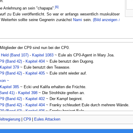
n.
[6]
ine Anlehnung an sein "chapapa".
urf zu Eule veröffentlicht. So war er anfangs wesentlich muskulöser
Weiterhin sollte seine Gegnerin zunächst
Nami
sein.
(Bild anzeigen
/
Mitglieder der CP9 sind nun bei der CP0.
 Held (Band 107)
-
Kapitel 1083
~ Eule als CP0-Agent in Mary Joa.
CP9 (Band 42)
-
Kapitel 404
~ Eule benutzt den Dugong.
Kapitel 379
~ Eule benutzt den Teawase.
CP9 (Band 42)
-
Kapitel 405
~ Eule steht wieder auf.
ikon ~
Kapitel 385
~ Ecki und Kalifa erhalten die Früchte.
(Band 41)
-
Kapitel 398
~ Die Strohhüte greifen an.
CP9 (Band 42)
-
Kapitel 402
~ Der Kampf beginnt.
CP9 (Band 42)
-
Kapitel 404
~ Franky schleudert Eule durch mehrere Wände.
CP9 (Band 42)
-
Kapitel 406
~ Franky besiegt Eule.
er CP9
eltregierung
|
CP9
|
Eules Attacken
hrend des Zeitsprungs.
ld (Band 107)
-
Kapitel 1085
~ Prinzessin Vivi entkommt den CP0-Agenten.