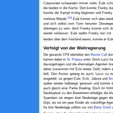
Colavorräte schwanden immer mehr. Eule sch
die beiden in die Küche. Dort konnte Franky du
konnte der Kampf richtig beginnen und Franky
[10]
mehrere Wände.
Eule konnte sich aber wied
und sich selbst vom Turm herunter. Deswege
überlegen zu sein, doch Franky konnte sich d
wieder verlassen. Eule wollte Franky nun mit
beiden über dem Festland waren, konnte er Eu
Verfolgt von der Weltregierung
Die gesamte CP9 überlebte den
Buster Call
dur
kamen dabei in
St. Popura
unter. Doch Lucci h
davongetragen und die ehemaligen Agenten bra
daher zusammen mit Ecki etwas Geld, indem er 
ließ. Den Ärzten gelang es auch, Lucci zu re
eingelebt, so gingen Eule, Ecki, Jabura und
Br
später wieder halbwegs genesen und konnte d
auch gleich eine Partie Bowling. Doch ihr fröh
Dankbarkeit zu den Bewohnern erledigte die e
Spandam sie wegen ihrer Niederlage gegen die 
Dojo, wo sie ein paar Kinder als zukünftige Age
für ihre Niederlage sollten sie von
Berry Good
u