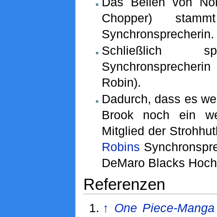
Das Bellen von Nor
Chopper) stam
Synchronsprecherin.
Schließlich 
Synchronsprecher
Robin).
Dadurch, dass es we
Brook noch ein wei
Mitglied der Strohhu
Robins
Synchronspre
DeMaro Blacks Hochs
Referenzen
↑
One Piece-Manga