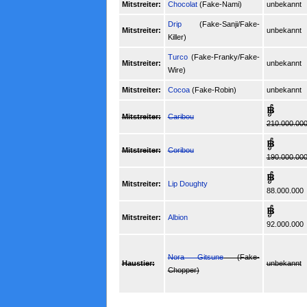
Mitstreiter:
Chocolat
(Fake-Nami)
unbekannt
Drip
(Fake-Sanji/Fake-
Mitstreiter:
unbekannt
Killer)
Turco
(Fake-Franky/Fake-
Mitstreiter:
unbekannt
Wire)
Mitstreiter:
Cocoa
(Fake-Robin)
unbekannt
Mitstreiter:
Caribou
210.000.00
Mitstreiter:
Coribou
190.000.00
Mitstreiter:
Lip Doughty
88.000.000
Mitstreiter:
Albion
92.000.000
Nora Gitsune
(Fake-
Haustier:
unbekannt
Chopper)