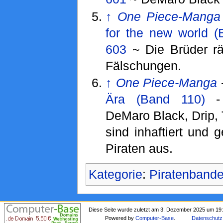
↑
One Piece-Manga
for the new world (
603
~ Die Brüder r
Fälschungen.
↑
One Piece-Manga
Ära (Band 110)
DeMaro Black, Drip,
sind inhaftiert und 
Piraten aus.
Kategorie
:
Piratenband
Diese Seite wurde zuletzt am 3. Dezember 2025 um 19:
Powered by
Computer-Base
.
Datenschutz