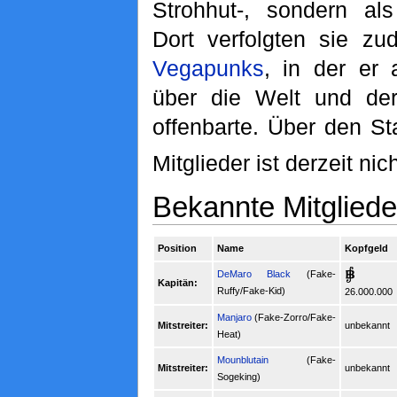
Strohhut-, sondern als
Dort verfolgten sie zu
Vegapunks
, in der er 
über die Welt und der
offenbarte. Über den St
Mitglieder ist derzeit ni
Bekannte Mitgliede
Position
Name
Kopfgeld
DeMaro Black
(Fake-
Kapitän:
Ruffy/Fake-Kid)
26.000.000
Manjaro
(Fake-Zorro/Fake-
Mitstreiter:
unbekannt
Heat)
Mounblutain
(Fake-
Mitstreiter:
unbekannt
Sogeking)