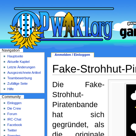
Navigation
Anmelden / Einloggen
Hauptseite
Aktuelle Kapitel
Fake-Strohhut-P
Letzte Änderungen
Ausgezeichnete Artikel
Teambewerbung
Die Fake-
Zufällige Seite
Hilfe
Strohhut-
Community
Piratenbande
Einloggen
Die Crew
hat sich
Forum
IRC-Chat
gegründet, als
Facebook
Twitter
die originale
Spenden