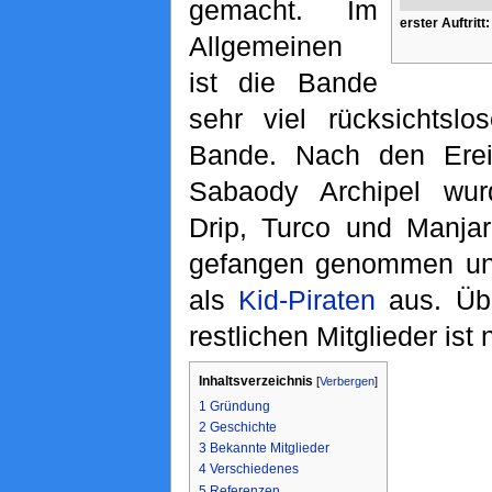
gemacht. Im
erster Auftritt:
Allgemeinen
ist die Bande
sehr viel rücksichtslo
Bande. Nach den Ere
Sabaody Archipel wur
Drip, Turco und Manja
gefangen genommen un
als
Kid-Piraten
aus. Übe
restlichen Mitglieder ist
Inhaltsverzeichnis
[
Verbergen
]
1
Gründung
2
Geschichte
3
Bekannte Mitglieder
4
Verschiedenes
5
Referenzen