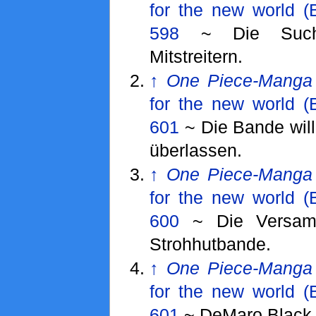
for the new world (
598
~ Die Such
Mitstreitern.
↑
One Piece-Manga
for the new world (
601
~ Die Bande will
überlassen.
↑
One Piece-Manga
for the new world (
600
~ Die Versamm
Strohhutbande.
↑
One Piece-Manga
for the new world (
601
~ DeMaro Black w