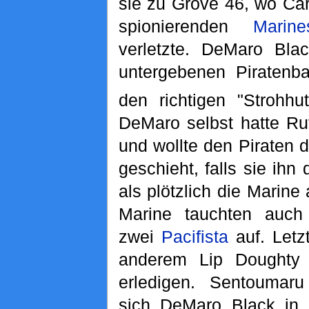
sie zu Grove 46, wo Ca
spionierenden
Marine
verletzte. DeMaro Bla
untergebenen Piratenba
den richtigen "Strohhut
DeMaro selbst hatte Ruf
und wollte den Piraten 
geschieht, falls sie ih
als plötzlich die Marine 
Marine tauchten auc
zwei
Pacifista
auf. Letz
anderem Lip Doughty 
erledigen. Sentoumaru
sich DeMaro Black in