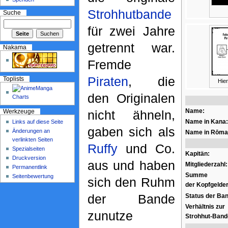
Strohhutbande
Suche
für zwei Jahre
getrennt war.
Nakama
Fremde
Piraten
, die
Toplists
Hie
den Originalen
Name:
nicht ähneln,
Werkzeuge
Name in Kana:
Links auf diese Seite
gaben sich als
Änderungen an
Name in Rōmaj
verlinkten Seiten
Ruffy
und Co.
Spezialseiten
Kapitän:
Druckversion
aus und haben
Mitgliederzahl:
Permanentlink
Summe
Seitenbewertung
sich den Ruhm
der Kopfgelder
der Bande
Status der Ba
Verhältnis zur
zunutze
Strohhut-Band