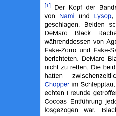
[1]
Der Kopf der Bande
von
Nami
und
Lysop
,
geschlagen. Beiden sc
DeMaro Black Rach
währenddessen von Agen
Fake-Zorro und Fake-Sa
berichteten. DeMaro Bl
nicht zu retten. Die be
hatten zwischenzeit
Chopper
im Schlepptau, 
echten Freunde getroff
Cocoas Entführung jedo
losgezogen war. Blac