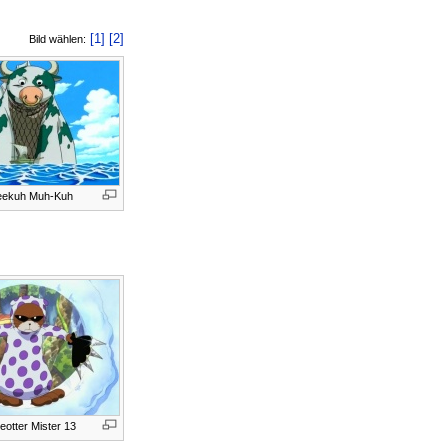
[1]
[2]
Bild wählen:
eekuh Muh-Kuh
eotter Mister 13