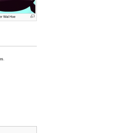
er Wal Hoe
es.