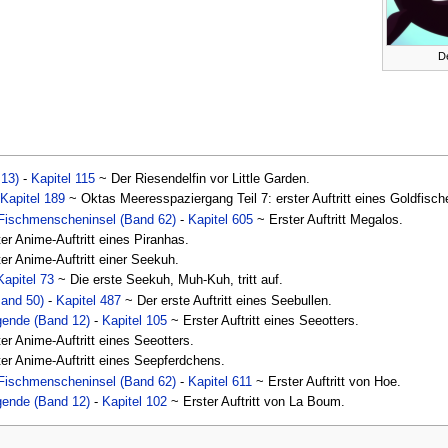
D
 13)
-
Kapitel 115
~ Der Riesendelfin vor Little Garden.
-
Kapitel 189
~ Oktas Meeresspaziergang Teil 7: erster Auftritt eines Goldfisch
 Fischmenscheninsel (Band 62)
-
Kapitel 605
~ Erster Auftritt Megalos.
er Anime-Auftritt eines Piranhas.
er Anime-Auftritt einer Seekuh.
Kapitel 73
~ Die erste Seekuh, Muh-Kuh, tritt auf.
Band 50)
-
Kapitel 487
~ Der erste Auftritt eines Seebullen.
gende (Band 12)
-
Kapitel 105
~ Erster Auftritt eines Seeotters.
er Anime-Auftritt eines Seeotters.
er Anime-Auftritt eines Seepferdchens.
 Fischmenscheninsel (Band 62)
-
Kapitel 611
~ Erster Auftritt von Hoe.
gende (Band 12)
-
Kapitel 102
~ Erster Auftritt von La Boum.