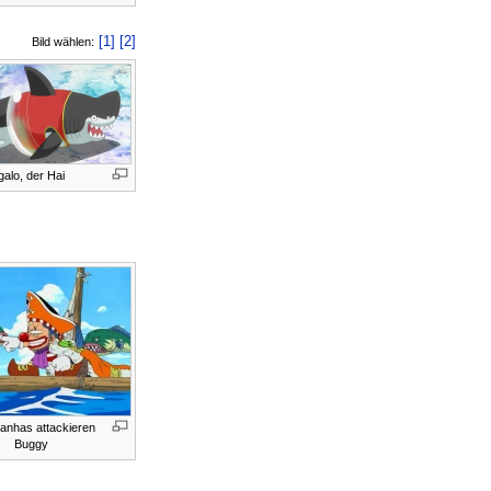
[1]
[2]
Bild wählen:
alo, der Hai
ranhas attackieren
Buggy