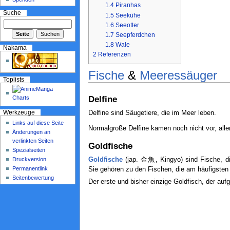
1.4
Piranhas
Suche
1.5
Seekühe
1.6
Seeotter
1.7
Seepferdchen
1.8
Wale
Nakama
2
Referenzen
Fische
&
Meeressäuger
Toplists
Delfine
Delfine sind Säugetiere, die im Meer leben.
Werkzeuge
Links auf diese Seite
Normalgroße Delfine kamen noch nicht vor, aller
Änderungen an
verlinkten Seiten
Goldfische
Spezialseiten
Druckversion
Goldfische
(jap. 金魚, Kingyo) sind Fische, di
Permanentlink
Sie gehören zu den Fischen, die am häufigsten 
Seitenbewertung
Der erste und bisher einzige Goldfisch, der aufg