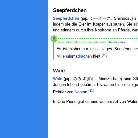
Seepferdchen
Seepferdchen
(jap. シーホース, Shiihoosu) sind 
indem sie die Eier im Körper ausbrüten. Sie s
und erinnern durch ihre Kopfform an Pferde, wa
Diese Information stammt aus einem
Anime-Filler
.
Es ist bisher nur ein einziges Seepferdc
[10]
Millenniumsdrachen
hielt.
Wale
Wale
(jap. みみず腫れ, Mimizu hare) sind Säuget
Jungen lebend gebären. Es waren bisher einige
[11]
Reittier von
Neptun
.
In One Piece gibt es eine weitere Art von Wale