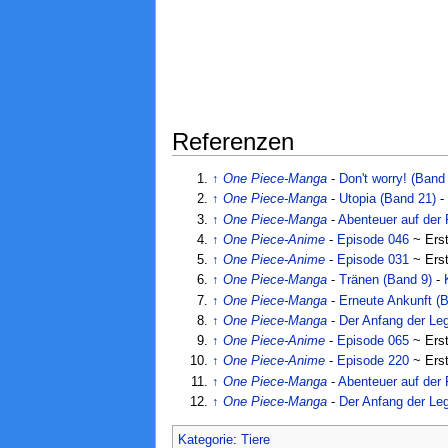
Referenzen
↑
One Piece-Manga
-
Don't worry! (Band
↑
One Piece-Manga
-
Utopia (Band 21)
↑
One Piece-Manga
-
Abenteuer auf der
↑
One Piece-Anime
-
Episode 046
~ Erst
↑
One Piece-Anime
-
Episode 031
~ Erst
↑
One Piece-Manga
-
Tränen (Band 9)
-
↑
One Piece-Manga
-
Erneute Ankunft (
↑
One Piece-Manga
-
Der Anfang der Le
↑
One Piece-Anime
-
Episode 065
~ Erst
↑
One Piece-Anime
-
Episode 220
~ Erst
↑
One Piece-Manga
-
Abenteuer auf der
↑
One Piece-Manga
-
Der Anfang der Le
Kategorie
:
Tiere