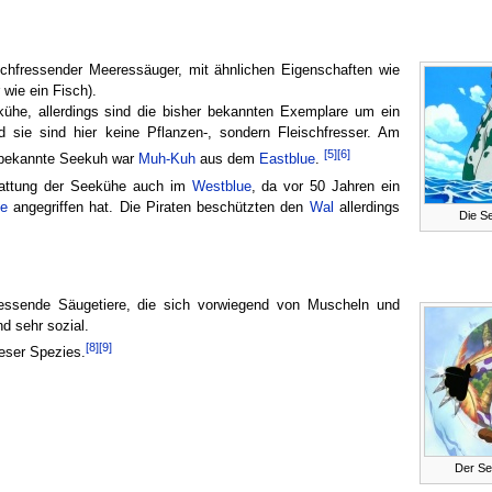
schfressender Meeressäuger, mit ähnlichen Eigenschaften wie
wie ein Fisch).
ühe, allerdings sind die bisher bekannten Exemplare um ein
 sie sind hier keine Pflanzen-, sondern Fleischfresser. Am
[5]
[6]
e bekannte Seekuh war
Muh-Kuh
aus dem
Eastblue
.
Gattung der Seekühe auch im
Westblue
, da vor 50 Jahren ein
de
angegriffen hat. Die Piraten beschützten den
Wal
allerdings
Die S
ssende Säugetiere, die sich vorwiegend von Muscheln und
nd sehr sozial.
[8]
[9]
ieser Spezies.
Der Se