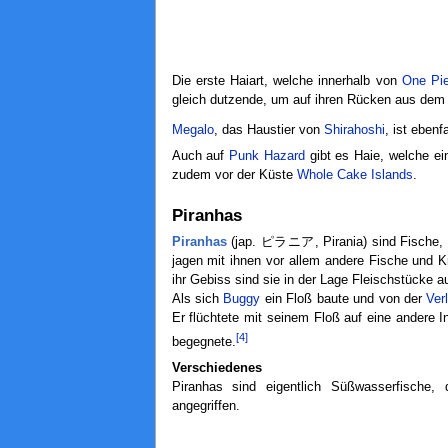
Die erste Haiart, welche innerhalb von
One Pi
gleich dutzende, um auf ihren Rücken aus de
Megalo
, das Haustier von
Shirahoshi
, ist ebenfa
Auch auf
Punk Hazard
gibt es Haie, welche ei
zudem vor der Küste
Whole Cake Islands
.
Piranhas
Piranhas
(jap. ピラニア, Pirania) sind Fische, d
jagen mit ihnen vor allem andere Fische und K
ihr Gebiss sind sie in der Lage Fleischstücke 
Als sich
Buggy
ein Floß baute und von der
Ver
Er flüchtete mit seinem Floß auf eine andere 
[4]
begegnete.
Verschiedenes
Piranhas sind eigentlich Süßwasserfische
angegriffen.