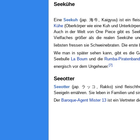
Seekühe
Eine
Seekuh
(jap. 海牛, Kaigyuu) ist ein flei
Kühe
(Oberkörper wie eine Kuh und Unterkörper 
Auch in der Welt von One Piece gibt es Seek
Vielfaches größer als die realen Seekühe und
liebsten fressen sie Schweinebraten. Die erst
Wie man in später sehen kann, gibt es die 
Seebulle
La Boum
und die
Rumba-Piratenban
[7]
energisch vor dem Ungeheuer.
Seeotter
Seeotter
(jap. ラッコ, Rakko) sind fleischfre
Seeigeln ernähren. Sie leben in Familien und si
Der
Baroque-Agent
Mister 13
ist ein Vertreter d