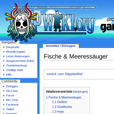
Navigation
Anmelden / Einloggen
Hauptseite
Aktuelle Kapitel
Fische & Meeressäuger
Letzte Änderungen
Ausgezeichnete Artikel
Teambewerbung
Zufällige Seite
zurück zum Hauptartikel
Hilfe
Community
Einloggen
Die Crew
Inhaltsverzeichnis
[
Verbergen
]
Forum
1
Fische & Meeressäuger
IRC-Chat
1.1
Delfine
Facebook
1.2
Goldfische
Twitter
1.3
Haie
Spenden