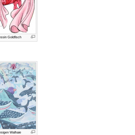
essin Goldfisch
iesigen Walhaie