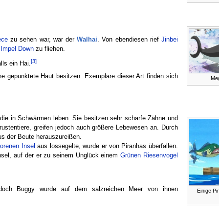
ece
zu sehen war, war der
Walhai
. Von ebendiesen rief
Jinbei
m
Impel Down
zu fliehen.
[3]
lls ein Hai.
ne gepunktete Haut besitzen. Exemplare dieser Art finden sich
Meg
ie in Schwärmen leben. Sie besitzen sehr scharfe Zähne und
rustentiere, greifen jedoch auch größere Lebewesen an. Durch
aus der Beute herauszureißen.
lorenen Insel
aus lossegelte, wurde er von Piranhas überfallen.
Insel, auf der er zu seinem Unglück einem
Grünen Riesenvogel
, doch Buggy wurde auf dem salzreichen Meer von ihnen
Einige Pi