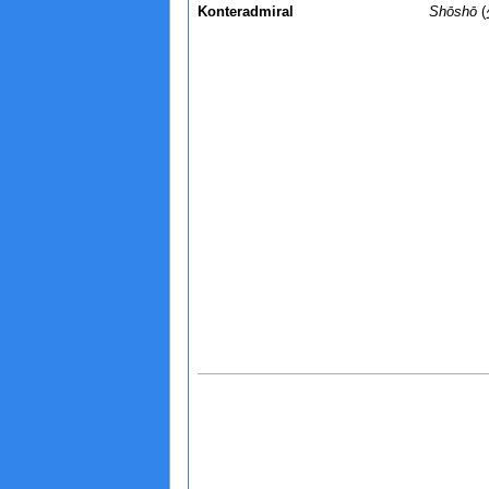
Konteradmiral
Shōshō
(