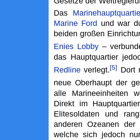
Gesetze der Weltregieru
Das
Marinehauptquartie
Marine Ford
und war d
beiden großen Einricht
Enies Lobby
– verbund
das Hauptquartier jedo
[5]
Redline
verlegt.
Dort 
neue Oberhaupt der ge
alle Marineeinheiten w
Direkt im Hauptquartie
Elitesoldaten und rang
anderen Ozeanen der W
welche sich jedoch nur