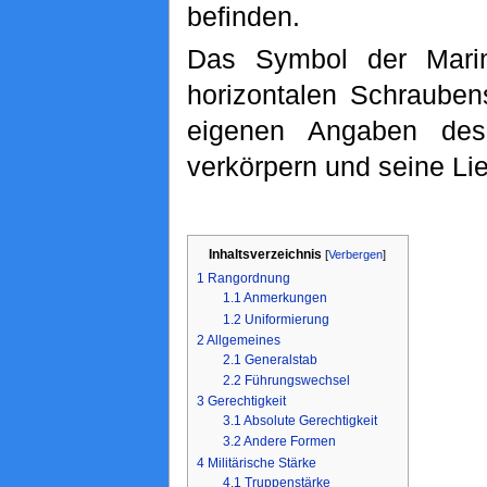
befinden.
Das Symbol der Mari
horizontalen Schrauben
eigenen Angaben des
verkörpern und seine Lie
Inhaltsverzeichnis
[
Verbergen
]
1
Rangordnung
1.1
Anmerkungen
1.2
Uniformierung
2
Allgemeines
2.1
Generalstab
2.2
Führungswechsel
3
Gerechtigkeit
3.1
Absolute Gerechtigkeit
3.2
Andere Formen
4
Militärische Stärke
4.1
Truppenstärke