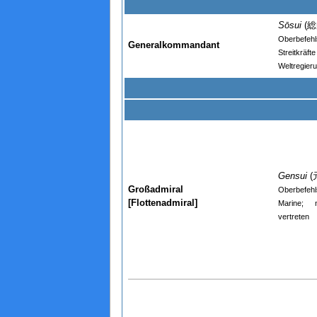
Sōsui
(総
Oberbefehl
Generalkommandant
Streitk
Weltregier
Gensui
(
Großadmiral
Oberbefeh
[Flottenadmiral]
Marine; 
vertreten