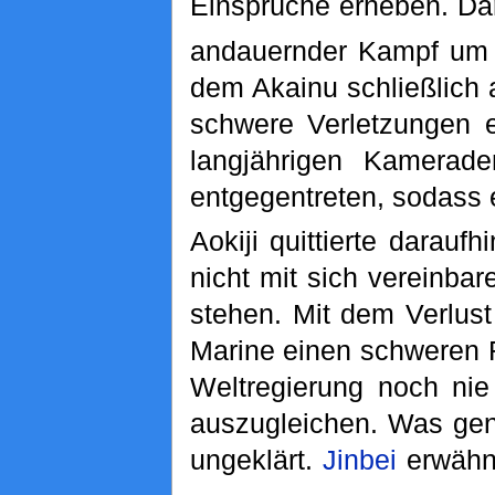
Einsprüche erheben. Dar
andauernder Kampf um
dem Akainu schließlich 
schwere Verletzungen e
langjährigen Kamerad
entgegentreten, sodass 
Aokiji quittierte darauf
nicht mit sich vereinba
stehen. Mit dem Verlust
Marine einen schweren Rü
Weltregierung noch ni
auszugleichen. Was gena
ungeklärt.
Jinbei
erwähnt