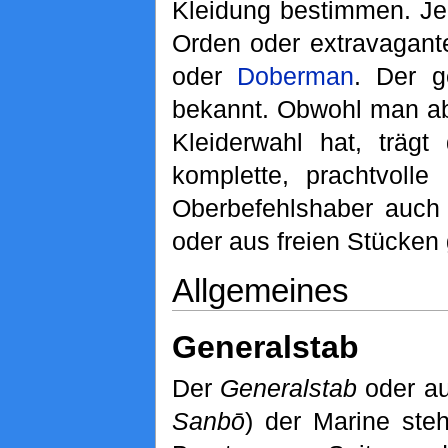
Kleidung bestimmen. Jed
Orden oder extravagant
oder
Doberman
. Der g
bekannt. Obwohl man ab
Kleiderwahl hat, trägt
komplette, prachtvolle
Oberbefehlshaber auch 
oder aus freien Stücken 
Allgemeines
Generalstab
Der
Generalstab
oder a
Sanbō
) der Marine ste