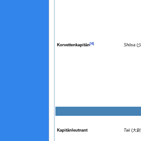
[4]
Korvettenkapitän
Shōsa
(
Kapitänleutnant
Taii
(大尉