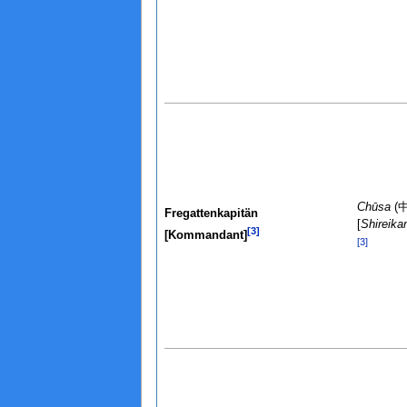
Chūsa
(
Fregattenkapitän
[
Shireika
[3]
[Kommandant]
[3]