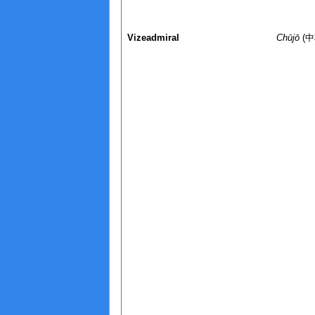
Vizeadmiral
Chūjō
(中