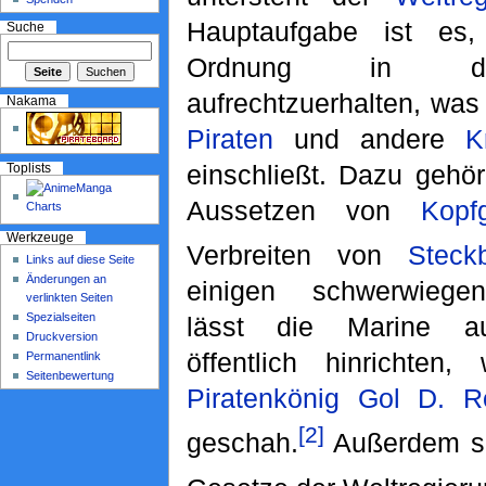
Hauptaufgabe ist es
Suche
Ordnung in d
aufrechtzuerhalten, was
Nakama
Piraten
und andere
K
einschließt. Dazu gehö
Toplists
Aussetzen von
Kopf
Werkzeuge
Verbreiten von
Steckb
Links auf diese Seite
Änderungen an
einigen schwerwiege
verlinkten Seiten
Spezialseiten
lässt die Marine a
Druckversion
öffentlich hinrichten
Permanentlink
Seitenbewertung
Piratenkönig
Gol D. R
[2]
geschah.
Außerdem sor