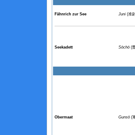
Fähnrich zur See
Juni
(准尉
Seekadett
Sōchō
(
Obermaat
Gunsō
(