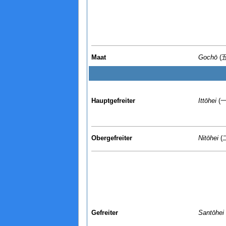
Maat
Gochō
(
Hauptgefreiter
Ittōhei
(
Obergefreiter
Nitōhei
(
Gefreiter
Santōhei