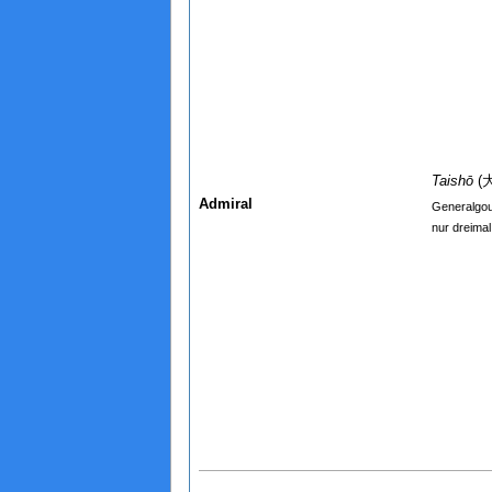
Taishō
(
Admiral
Generalgo
nur dreimal