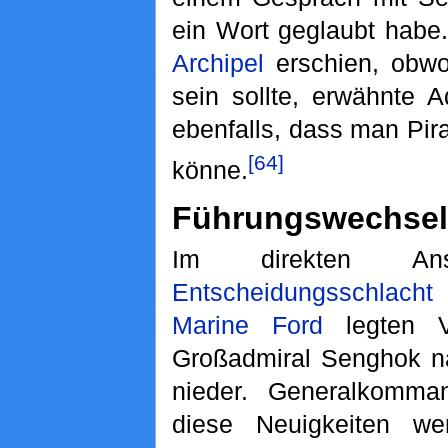
ein Wort geglaubt habe
Archipel
erschien, obwo
sein sollte, erwähnte 
ebenfalls, dass man Pir
[64]
könne.
Führungswechsel
Im direkten An
Entscheidungsschlach
Marine Ford
legten V
Großadmiral Senghok n
nieder. Generalkomm
diese Neuigkeiten w