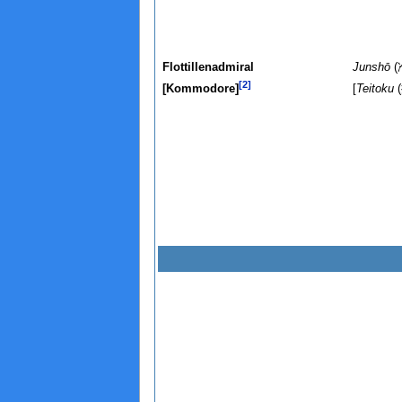
Flottillenadmiral
Junshō
(
[2]
[Kommodore]
[
Teitoku
(