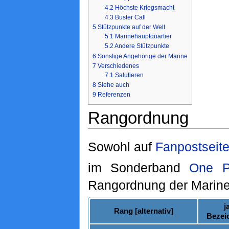
4.2
Höchste Kriegsmacht
4.3
Buster Call
5
Stützpunkte auf der Welt
5.1
Marinehauptquartier
5.2
Andere Stützpunkte
6
Sonstige Angehörige der Marine
7
Verschiedenes
7.1
Salutieren
8
Siehe auch
9
Referenzen
Rangordnung
Sowohl auf
Fanpostseit
im Sonderband
One P
Rangordnung der Marine 
j
Rang [alternativ]
Bezei