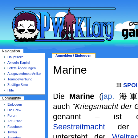
Navigation
Anmelden / Einloggen
Hauptseite
Aktuelle Kapitel
Marine
Letzte Änderungen
Ausgezeichnete Artikel
Teambewerbung
!!!
SPOI
Zufällige Seite
Hilfe
Die
Marine
(
jap.
海軍
Community
auch
"Kriegsmacht der G
Einloggen
Die Crew
genannt – ist d
Forum
IRC-Chat
Seestreitmacht
de
Facebook
Twitter
untersteht der
Weltre
Spenden