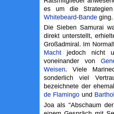
Ratsmitglieder anwesend
es um die Strategi
Whitebeard-Bande
ging.
Die Sieben Samurai wa
direkt unterstellt, erhi
Großadmiral. Im Normalf
Macht
jedoch nicht un
voneinander von
Gen
Weisen
. Viele Marine
sonderlich viel Ver
bezeichnete der ehema
de Flamingo
und
Bartho
Joa als "Abschaum der
einem Gespräch mit Se