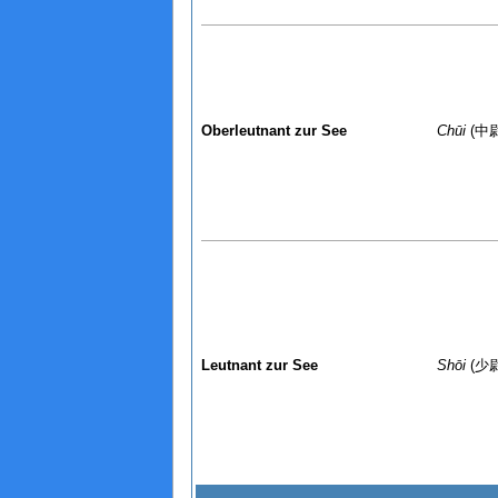
Oberleutnant zur See
Chūi
(中尉
Leutnant zur See
Shōi
(少尉