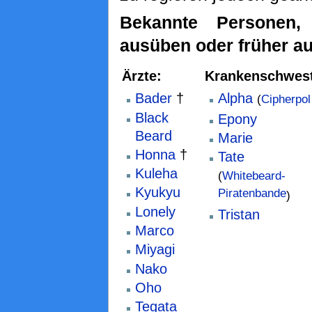
Bekannte Personen,
ausüben oder früher a
Ärzte:
Krankenschwest
Bader
†
Alpha
(
Cipherpol
Black
Epony
Beard
Marie
Honna
†
Tate
Kuleha
(
Whitebeard-
Kyukyu
Piratenbande
)
Lonely
Tristan
Marco
Miyagi
Nako
Oho
Tegata