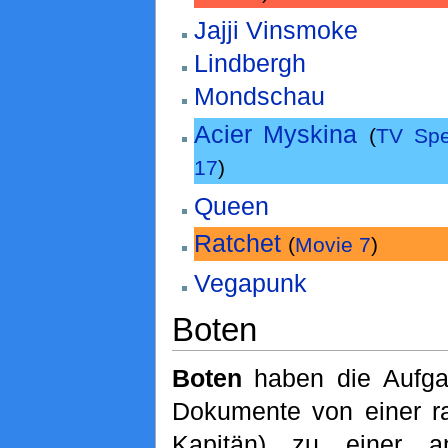
Jajji Vinsmoke
Lindbergh
Mondschau
Acier Myskina
(
TV Spe
17
)
Queen
Ratchet
(
Movie 7
)
Vegapunk
Boten
Boten
haben die Aufgab
Dokumente von einer r
Kapitän) zu einer a