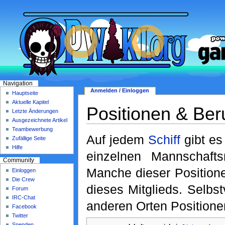
Navigation
Anmelden / Einloggen
Hauptseite
Aktuelle Kapitel
Positionen & Ber
Letzte Änderungen
Ausgezeichnete Artikel
Teambewerbung
Auf jedem
Schiff
gibt e
Zufällige Seite
Hilfe
einzelnen Mannschafts
Community
Manche dieser Position
Einloggen
Die Crew
dieses Mitglieds. Selbst
Forum
IRC-Chat
anderen Orten Positione
Facebook
Twitter
Spenden