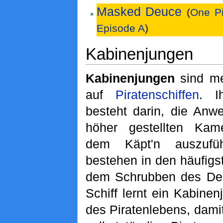
Masked Deuce
(
One P
Episode A
)
Kabinenjungen
Kabinenjungen
sind me
auf
Piratenschiffen
. I
besteht darin, die Anw
höher gestellten Kam
dem Käpt'n auszufü
bestehen in den häufigs
dem Schrubben des Dec
Schiff lernt ein Kabine
des Piratenlebens, damit