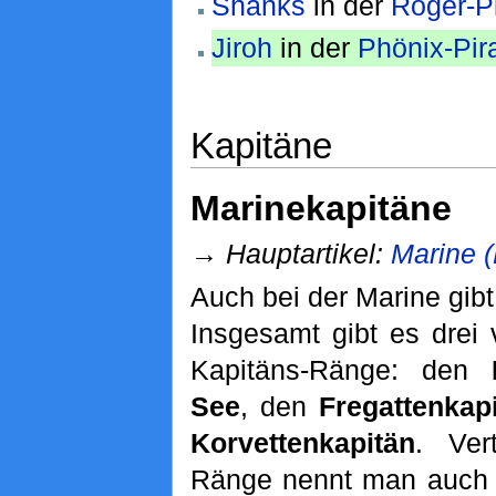
Shanks
in der
Roger-P
Jiroh
in der
Phönix-Pir
Kapitäne
Marinekapitäne
→
Hauptartikel:
Marine 
Auch bei der Marine gibt
Insgesamt gibt es drei
Kapitäns-Ränge: den
See
, den
Fregattenkap
Korvettenkapitän
. Vert
Ränge nennt man auc