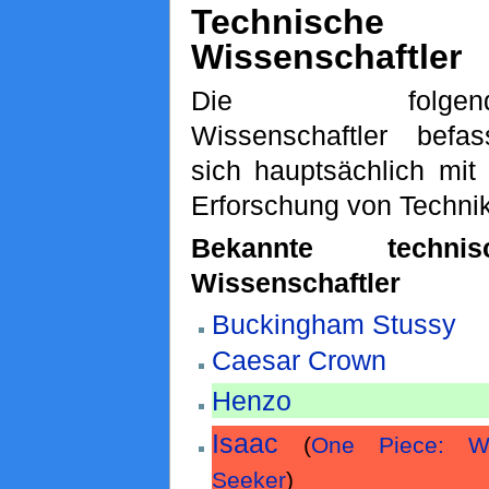
Technische
Wissenschaftler
Die folgend
Wissenschaftler befas
sich hauptsächlich mit
Erforschung von Technik
Bekannte technis
Wissenschaftler
Buckingham Stussy
Caesar Crown
Henzo
Isaac
(
One Piece: Wo
Seeker
)