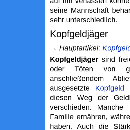
auf ihn verlassen können
seine Mannschaft beha
sehr unterschiedlich.
Kopfgeldjäger
→
Hauptartikel:
Kopfgel
Kopfgeldjäger
sind fre
oder Töten von ge
anschließendem Abl
ausgesetzte
Kopfgeld
k
diesen Weg der Geldb
verschieden. Manche K
Familie ernähren, währ
haben. Auch die Stärk