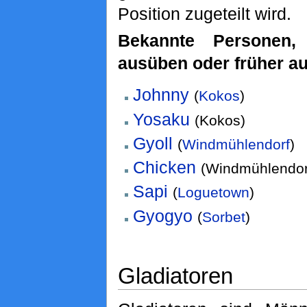
Position zugeteilt wird.
Bekannte Personen,
ausüben oder früher a
Johnny
(
Kokos
)
Yosaku
(Kokos)
Gyoll
(
Windmühlendorf
)
Chicken
(Windmühlendor
Sapi
(
Loguetown
)
Gyogyo
(
Sorbet
)
Gladiatoren