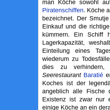
man Köche sowohl a
Piratenschiffen
. Köche 
bezeichnet. Der Smutje
Einkauf und die richtig
kümmern. Ein Schiff h
Lagerkapazität, wesha
Einteilung eines Tag
wiederum zu Todesfäll
dies zu verhinder
Seerestaurant
Baratié
er
Koches ist der legen
angeblich alle Fische
Existenz ist zwar nur 
einige Köche an ein dera