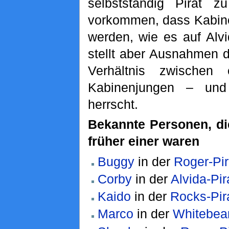
selbstständig Pirat 
vorkommen, dass Kabin
werden, wie es auf Alvi
stellt aber Ausnahmen d
Verhältnis zwischen
Kabinenjungen – und
herrscht.
Bekannte Personen, di
früher einer waren
Buggy
in der
Roger-Pi
Corby
in der
Alvida-Pi
Kaido
in der
Rocks-Pir
Marco
in der
Whitebea