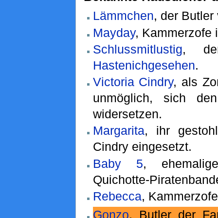
Lämmchen
, der Butle
Mayday
, Kammerzofe 
Schlussmitlustig
, de
Hastenichgesehen
.
Victoria Cindry
, als Z
unmöglich, sich de
widersetzen.
Margarita
, ihr gestoh
Cindry eingesetzt.
Baby 5
, ehemali
Quichotte-Piratenband
Rebecca
, Kammerzofe
Gonzo
, Butler der F