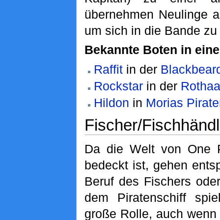
übernehmen Neulinge 
um sich in die Bande zu 
Bekannte Boten in ein
Raffit
in der
Blackbear
Rockstar
in der
Rothaa
Hildon
in
Morias Pirat
Fischer/Fischhändl
Da die Welt von One P
bedeckt ist, gehen ent
Beruf des Fischers ode
dem Piratenschiff spi
große Rolle, auch wenn d