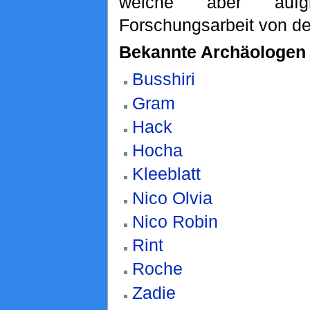
welche aber aufgr
Forschungsarbeit von d
Bekannte Archäologen
Busshiri
Gram
Hack
Hocha
Kleeblatt
Nico Olvia
Nico Robin
Rint
Roche
Zadie