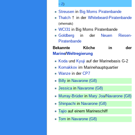
– Z
)
Streusen
in
Big Moms Piratenbande
Thatch
† in der
Whitebeard-Piratenbande
(ehemals)
WCI31
in Big Moms Piratenbande
Goldberg
in der
Neuen Riesen-
Piratenbande
Bekannte Köche in der
Marine
/
Weltregierung
Koda
und
Kyuji
auf der Marinebasis G-2
Komakkov
im Marinehauptquartier
Wanze
in der
CP7
Billy
in
Navarone (G8)
Jessica
in
Navarone (G8)
Murray-Brüder
in
Mary Joa
/
Navarone (G8)
Shinpachi
in
Navarone (G8)
Tajio
auf einem Marineschiff
Tom
in
Navarone (G8)