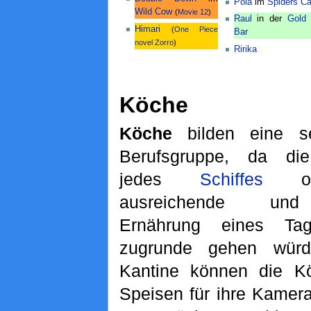
Pola
im
Spiders Ca
Wild Cow
(
Movie 12
)
Raul
in der
Gold 
Himari
(
One Piece
Bar
novel Zorro
)
Ririka
Köche
Köche
bilden eine se
Berufsgruppe, da di
jedes
Schiffes
oh
ausreichende un
Ernährung eines Tag
zugrunde gehen würd
Kantine können die K
Speisen für ihre Kamera