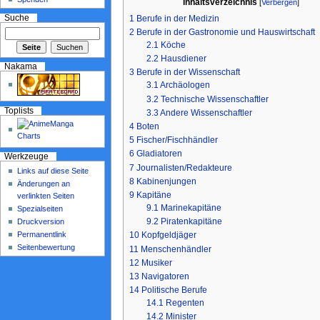
Inhaltsverzeichnis
[
Verbergen
]
1
Berufe in der Medizin
Suche
2
Berufe in der Gastronomie und Hauswirtschaft
2.1
Köche
2.2
Hausdiener
Nakama
3
Berufe in der Wissenschaft
3.1
Archäologen
3.2
Technische Wissenschaftler
Toplists
3.3
Andere Wissenschaftler
4
Boten
5
Fischer/Fischhändler
6
Gladiatoren
Werkzeuge
7
Journalisten/Redakteure
Links auf diese Seite
8
Kabinenjungen
Änderungen an
9
Kapitäne
verlinkten Seiten
9.1
Marinekapitäne
Spezialseiten
9.2
Piratenkapitäne
Druckversion
Permanentlink
10
Kopfgeldjäger
Seitenbewertung
11
Menschenhändler
12
Musiker
13
Navigatoren
14
Politische Berufe
14.1
Regenten
14.2
Minister