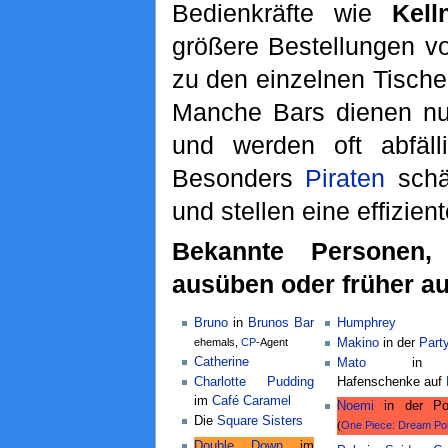
Bedienkräfte wie
Kell
größere Bestellungen v
zu den einzelnen Tische
Manche Bars dienen nu
und werden oft abfäl
Besonders
Piraten
schä
und stellen eine effizie
Bekannte Personen,
ausüben oder früher a
Bruno
in
Brunos Bar
Humphrey
ehemals,
CP
-Agent
Makino
in der
Part
Catherine
Mato
in d
Charlotte Pudding
Hafenschenke auf
im
Café Caramel
Noemi
in der Po
Die
Square Sisters
(
One Piece: Dream Poi
Double Down
im