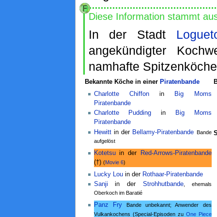
Diese Information stammt au
In der Stadt
Loguet
angekündigter Kochw
namhafte Spitzenköche be
Bekannte Köche in einer
Piratenbande
B
Charlotte Chiffon
in
Big Moms
Piratenbande
Charlotte Pudding
in
Big Moms
Piratenbande
Hewitt
in der
Bellamy-Piratenbande
Bande
S
aufgelöst
Kotetsu
in der
Red-Arrows-Piratenbande
(†)
(
Movie 6
)
Lucky Lou
in der
Rothaar-Piratenbande
Sanji
in der
Strohhutbande
, ehemals
Oberkoch im Baratié
Panz Fry
Bande unbekannt; Anwender des
Vulkankochens (Special-Episoden zu
One Piece