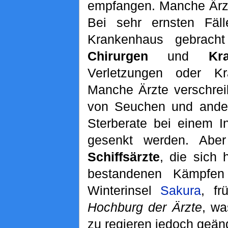
empfangen. Manche Ärz
Bei sehr ernsten Fäl
Krankenhaus gebracht
Chirurgen
und
Kr
Verletzungen oder K
Manche Ärzte verschrei
von Seuchen und ander
Sterberate bei einem I
gesenkt werden. Aber
Schiffsärzte
, die sich
bestandenen Kämpfen
Winterinsel
Sakura
, fr
Hochburg der Ärzte
, wa
zu regieren jedoch geänd