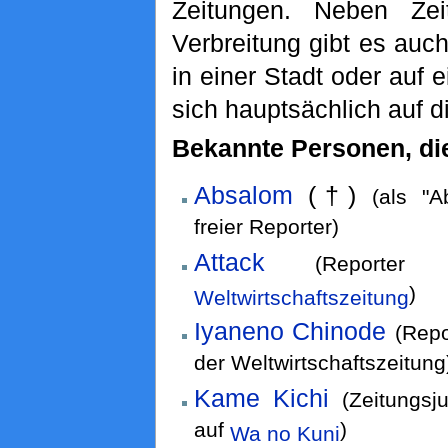
Zeitungen. Neben Zei
Verbreitung gibt es auch
in einer Stadt oder auf 
sich hauptsächlich auf d
Bekannte Personen, die
Absalom
(†)
(als "A
freier Reporter)
Attack
(Reporter 
)
Weltwirtschaftszeitung
Iyaneno Chinode
(Repo
der Weltwirtschaftszeitung
Kame Kichi
(Zeitungsj
auf
)
Wa no Kuni