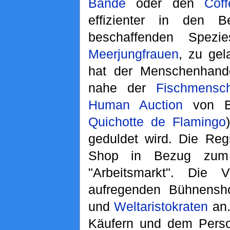
Bande
oder den
Cof
effizienter in den 
beschaffenden Spez
Meerjungfrauen
, zu gel
hat der Menschenhan
nahe der
Fischmensch
Human Auction
von B
Quichotte de Flamingo
geduldet wird. Die Re
Shop in Bezug zum 
"Arbeitsmarkt". Die V
aufregenden Bühnensh
und
Weltaristokraten
an.
Käufern und dem Perso