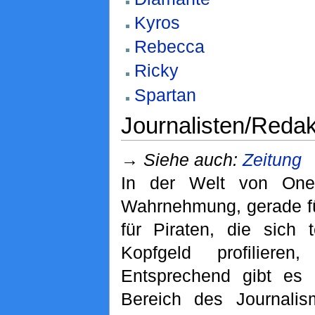
Kyros
Rebecca
Ricky
Spartan
Journalisten/Reda
→
Siehe auch:
Zeitung
In der Welt von One P
Wahrnehmung, gerade fü
für Piraten, die sich 
Kopfgeld profiliere
Entsprechend gibt es 
Bereich des Journalis