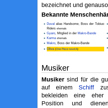
bezeichnet und genauso
Bekannte Menschenhän
Duval
alias Handsome, Boss der Tobiuo
Riders
ehemals
Gyaro
, Mitglied in der
Makro-Bande
Karma
ehemals
Makro
, Boss der Makro-Bande
Oliva
(
One Piece novel A
)
Musiker
Musiker
sind für die g
auf einem
Schiff
zus
bekleiden eine eher 
Position und dien