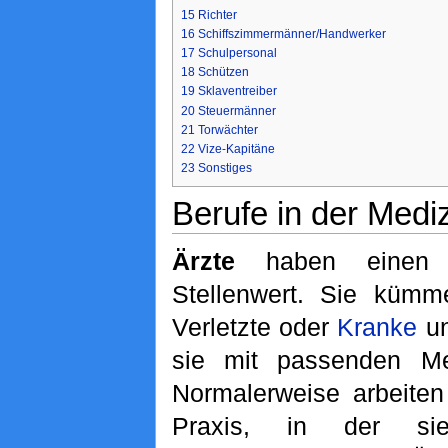
15
Richter
16
Schiffszimmermänner/Handwerker
17
Schulpersonal
18
Schützen
19
Sklaventreiber
20
Steuermänner
21
Torwächter
22
Vize-Kapitäne
23
Sonstiges
Berufe in der Medi
Ärzte
haben einen b
Stellenwert. Sie küm
Verletzte oder
Kranke
un
sie mit passenden Me
Normalerweise arbeiten
Praxis, in der sie