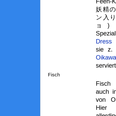
Feen-Kü
妖精
ン入
ョ) s
Spezial
Dress
sie z.
Oikawa
servier
Fisch
Fisch
auch i
von O
Hier
allerdi