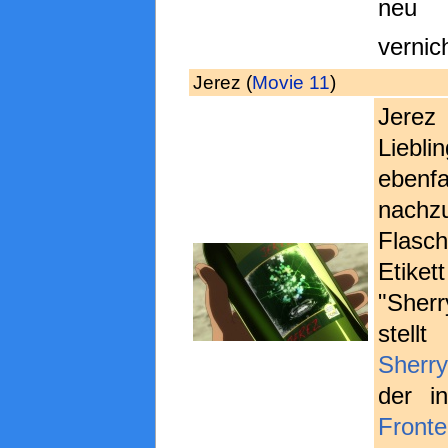
neu 
vernic
Jerez (
Movie 11
)
Jerez
Liebli
ebenf
nachz
Flasc
Etiket
"Sher
stell
Sherry
der i
Fronte