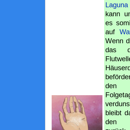
Laguna
kann u
es somi
auf
Wa
Wenn d
das d
Flutwel
Häuser
beförde
den s
Folgeta
verdu
bleibt 
den 