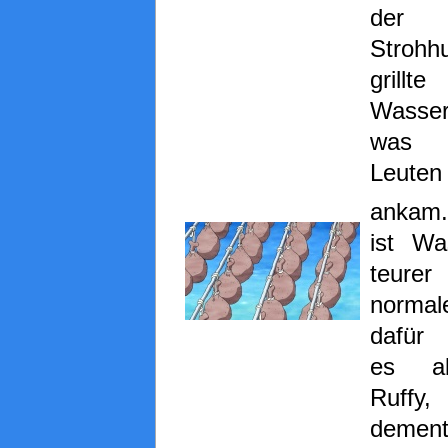
der
Strohh
grill
Wasserf
was 
Leuten
ankam
ist Was
teur
normale
dafür
es ab
Ruffy,
dement