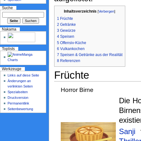
Suche
Inhaltsverzeichnis
[
Verbergen
]
1
Früchte
2
Getränke
Nakama
3
Gewürze
4
Speisen
5
Offensiv-Küche
6
Vulkankochen
Toplists
7
Speisen & Getränke aus der Realität
8
Referenzen
Werkzeuge
Früchte
Links auf diese Seite
Änderungen an
verlinkten Seiten
Horror Birne
Spezialseiten
Druckversion
Die Ho
Permanentlink
Birnen
Seitenbewertung
existie
Sanji
f