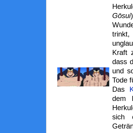
Herk
Gōsui
Wunde
trinkt
ungla
Kraft 
dass d
und s
Tode f
Das
K
dem 
Herkul
sich 
Geträ