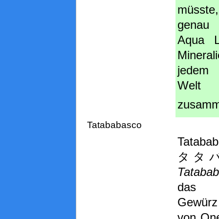
müsst
genau
Aqua L
Miner
jedem
Welt
zusamm
Tatababasco
Tatabab
タタ
Tataba
das s
Gewürz
von One