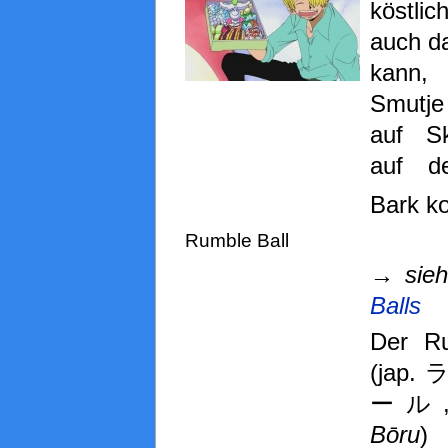
köstlic
auch d
kann,
Smutje
auf S
auf de
Bark ko
Rumble Ball
→
sie
Balls
Der Ru
(jap
ール
Bōru
) 