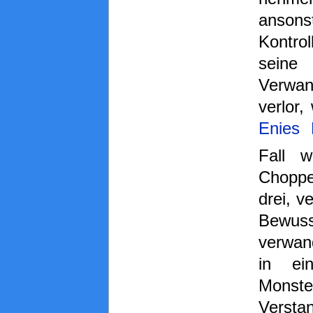
anson
Kontr
seine
Verwan
verlor,
Enies 
Fall w
Chopp
drei, v
Bewuss
verwan
in ein
Mons
Verst