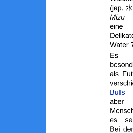
(jap.
Mizu 
eine 
Delika
Water 
Es
besond
als Fut
versch
Bulls
b
abe
Mensc
es se
Bei de