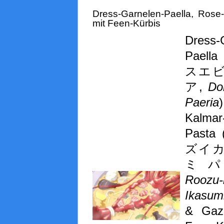
Dress-Garnelen-Paella, Rose
mit Feen-Kürbis
Dress-
Paella
スエ
ア,
Do
Paeria
Kalmar
Pasta
ズイ
ミパ
Rooz
Ikasum
& Gaz