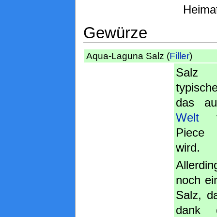
Heimat
Gewürze
Aqua-Laguna Salz (
Filler
)
Salz 
typisch
das au
Welt
v
Piece 
wird.
Allerdi
noch ei
Salz, d
dank