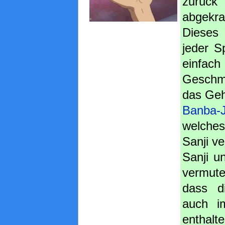
zurück
abgekra
Dieses
jeder S
einfach
Geschma
das Geh
Banba-J
welch
Sanji ver
Sanji u
vermut
dass d
auch 
entha