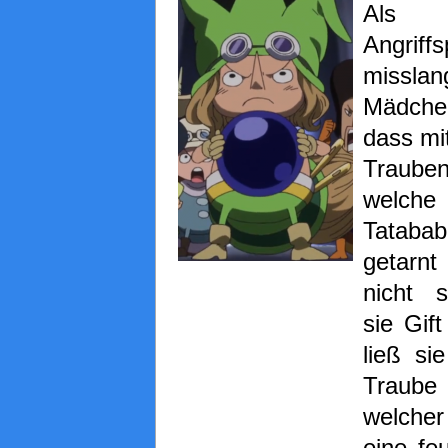
Als 
Angriff
misslan
Mädche
dass mit
Traub
welc
Tatabab
getarnt
nicht 
sie Gif
ließ si
Traub
welche
eine fe