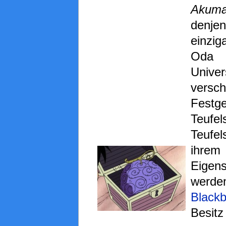
Aku
denje
einzi
Oda 
Uni
vers
Fest
Teufe
Teufel
ihr
Eige
werde
Black
Besi