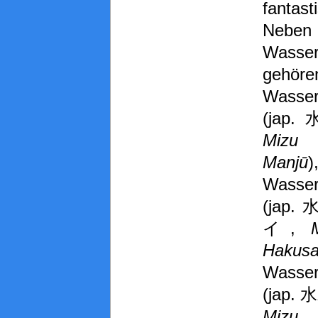
fantast
Neben
Wasser
gehö
Wasser
(jap
Miz
Manjū
)
Wasser
(jap
イ,
Hakusa
Wasse
(jap.
Mizu