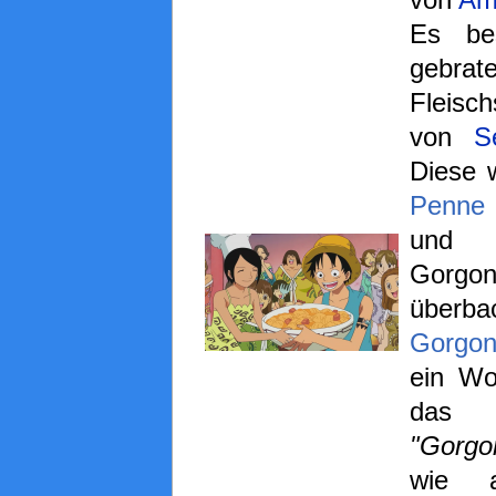
Es be
gebrat
Fleisc
von
S
Diese 
Penne
un
Gorgon
überba
Gorgon
ein Wor
das
"Gorgo
wie a