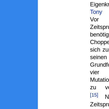
Eigenkr
Tony 
Vo
Zeitsp
benötig
Choppe
sich zu
sein
Grund
vier
Mutati
zu ve
[15]
Na
Zeitsp