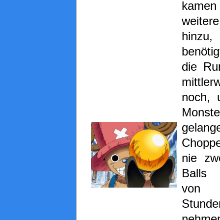
kame
weite
hinzu, 
benöti
die Ru
mittle
noch, 
Monste
gelang
Chopp
nie zw
Balls 
von
Stunde
nehme