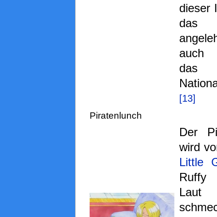
dieser 
das
angel
auch 
das
Nationa
[13]
Piratenlunch
Der Pi
wird vo
Little
Ruffy
Laut
schmec