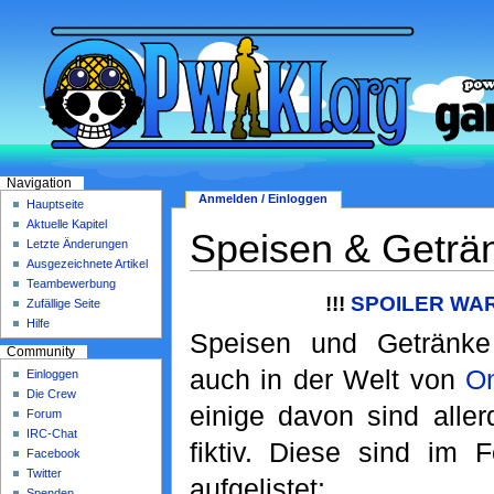
Navigation
Anmelden / Einloggen
Hauptseite
Aktuelle Kapitel
Speisen & Geträ
Letzte Änderungen
Ausgezeichnete Artikel
Teambewerbung
!!!
SPOILER WAR
Zufällige Seite
Hilfe
Speisen und Getränke
Community
auch in der Welt von
O
Einloggen
Die Crew
einige davon sind aller
Forum
IRC-Chat
fiktiv. Diese sind im 
Facebook
Twitter
aufgelistet:
Spenden