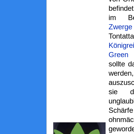
befinde
im Be
Zwerge
Tontatta
Königre
Green
sollte 
werd
auszusc
sie d
unglaub
Schärfe
ohnmäc
gewor