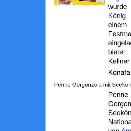
wurde
König
einem
Festma
eingel
bietet
Kelln
Konafa
Penne Gorgonzola mit Seekön
Penne
Gorgo
Seekön
Nationa
von
Am