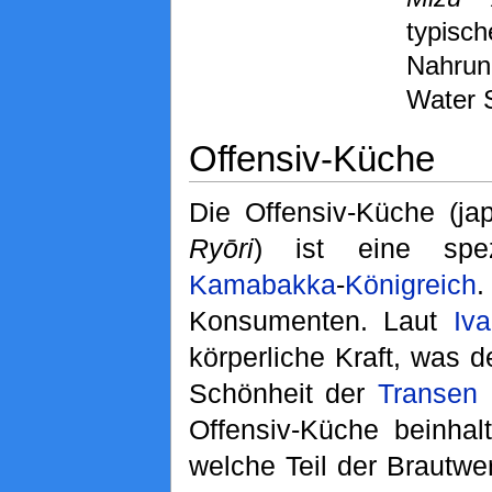
typisch
Nahrun
Water 
Offensiv-Küche
Die Offensiv-Küch
Ryōri
) ist eine spe
Kamabakka
-
Königreich
Konsumenten. Laut
Iv
körperliche Kraft, was d
Schönheit der
Transen
a
Offensiv-Küche beinhal
welche Teil der Brautw