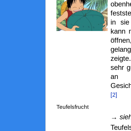
obenh
festst
in sie
kann 
öffnen
gela
zeigte
sehr 
an 
Gesic
[2]
Teufelsfrucht
→ sie
Teuf