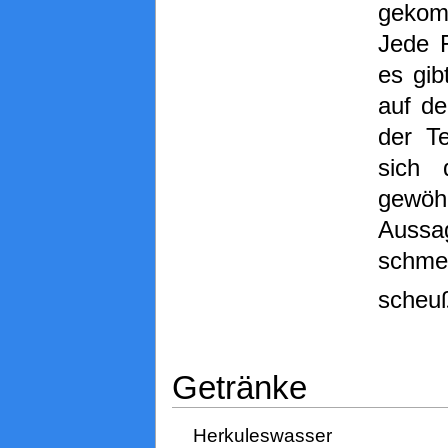
gekom
Jede F
es gib
auf de
der Te
sich 
gewö
Auss
schm
scheuß
Getränke
Herkuleswasser