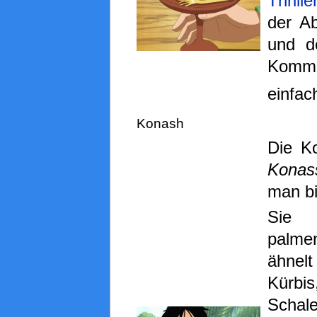
Thrill
der A
und d
Komme
einfac
Konash
Die 
Konas
man bi
Sie
palme
ähnel
Kürbi
Scha