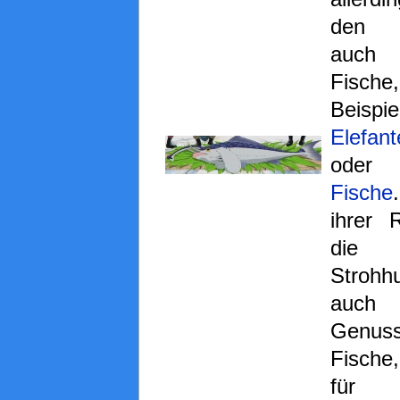
den n
auch 
Fische
Beis
Elefan
oder
Fische
ihrer 
die
Strohh
auch
Genus
Fische,
fü