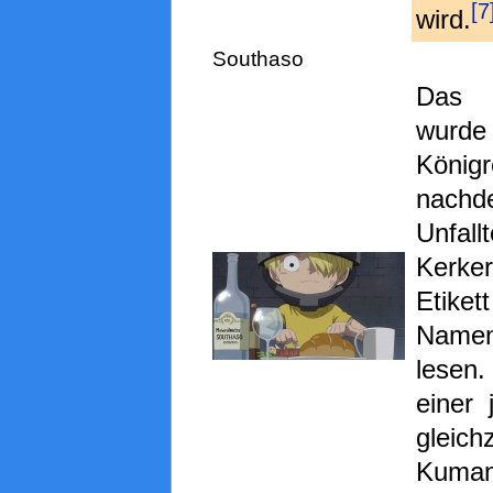
[7
wird.
Southaso
Das M
wurd
Köni
nach
Unfall
Kerker
Etiket
Name
lesen
einer 
gleic
Kuma