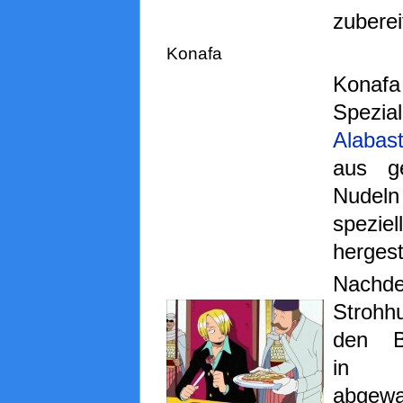
zuberei
Konafa
Konafa
Spezia
Alabas
aus g
Nudeln
spezie
hergeste
Nach
Strohh
den Bü
in A
abgewa