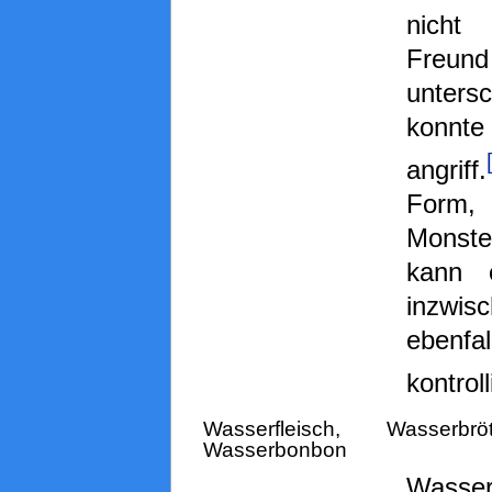
nicht
Freund
unters
konnte
angriff.
For
Monster
kann 
inzwis
ebenfal
kontroll
Wasserfleisch, Wasserb
Wasserbonbon
Wasser