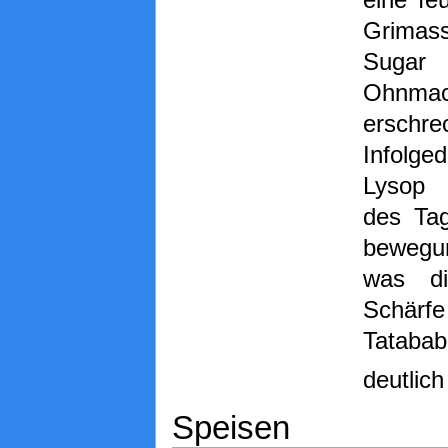
Grimas
Sugar
Ohnmac
erschre
Infolge
Lysop
des Ta
bewegun
was d
Schä
Tatabab
deutlich
Speisen