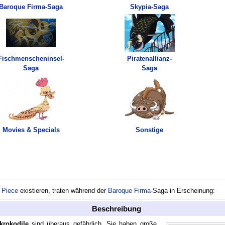
Baroque Firma-Saga
Skypia-Saga
Fischmenscheninsel-
Piratenallianz-
Saga
Saga
Movies & Specials
Sonstige
 Piece
existieren, traten während der
Baroque Firma
-Saga in Erscheinung:
Beschreibung
krokodile
sind überaus gefährlich. Sie haben große