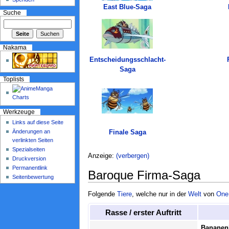
East Blue-Saga
Suche
Nakama
Entscheidungsschlacht-
Saga
Toplists
Werkzeuge
Links auf diese Seite
Änderungen an
Finale Saga
verlinkten Seiten
Spezialseiten
Anzeige:
(verbergen)
Druckversion
Permanentlink
Baroque Firma-Saga
Seitenbewertung
Folgende
Tiere
, welche nur in der
Welt
von
One
Rasse / erster Auftritt
Bananen