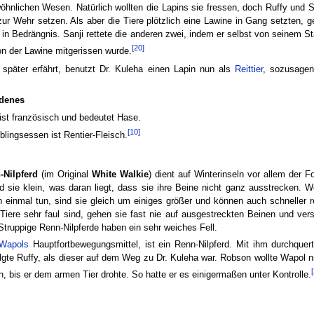
hnlichen Wesen. Natürlich wollten die Lapins sie fressen, doch Ruffy und S
zur Wehr setzen. Als aber die Tiere plötzlich eine Lawine in Gang setzten, g
 in Bedrängnis. Sanji rettete die anderen zwei, indem er selbst von seinem 
[20]
n der Lawine mitgerissen wurde.
später erfährt, benutzt Dr. Kuleha einen Lapin nun als
Reittier
, sozusagen
edenes
ist französisch und bedeutet Hase.
[10]
eblingsessen ist Rentier-Fleisch.
-Nilpferd
(im Original
White Walkie
) dient auf Winterinseln vor allem der 
d sie klein, was daran liegt, dass sie ihre Beine nicht ganz ausstrecken. W
 einmal tun, sind sie gleich um einiges größer und können auch schneller 
Tiere sehr faul sind, gehen sie fast nie auf ausgestreckten Beinen und vers
truppige Renn-Nilpferde haben ein sehr weiches Fell.
Wapols
Hauptfortbewegungsmittel, ist ein Renn-Nilpferd. Mit ihm durchque
lgte Ruffy, als dieser auf dem Weg zu Dr. Kuleha war. Robson wollte Wapol n
, bis er dem armen Tier drohte. So hatte er es einigermaßen unter Kontrolle.