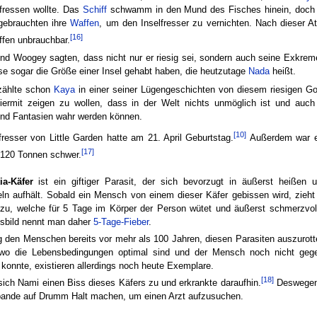
 fressen wollte. Das
Schiff
schwamm in den Mund des Fisches hinein, doc
ebrauchten ihre
Waffen
, um den Inselfresser zu vernichten. Nach dieser A
[16]
ffen unbrauchbar.
nd Woogey sagten, dass nicht nur er riesig sei, sondern auch seine Exkrem
ese sogar die Größe einer Insel gehabt haben, die heutzutage
Nada
heißt.
zählte schon
Kaya
in einer seiner Lügengeschichten von diesem riesigen Go
hiermit zeigen zu wollen, dass in der Welt nichts unmöglich ist und auch
nd Fantasien wahr werden können.
[10]
fresser von Little Garden hatte am 21. April Geburtstag.
Außerdem war e
[17]
 120 Tonnen schwer.
ia-Käfer
ist ein giftiger Parasit, der sich bevorzugt in äußerst heißen 
n aufhält. Sobald ein Mensch von einem dieser Käfer gebissen wird, zieht 
 zu, welche für 5 Tage im Körper der Person wütet und äußerst schmerzvoll
tsbild nennt man daher
5-Tage-Fieber
.
 den Menschen bereits vor mehr als 100 Jahren, diesen Parasiten auszurotten
wo die Lebensbedingungen optimal sind und der Mensch noch nicht gege
konnte, existieren allerdings noch heute Exemplare.
[18]
sich Nami einen Biss dieses Käfers zu und erkrankte daraufhin.
Deswegen
bande auf Drumm Halt machen, um einen Arzt aufzusuchen.