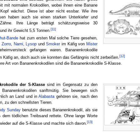
it mit normalen Krokodilen, wobei ihnen eine Banane
Kopf wächst. Diese ist aber nicht essbar. Wie ihre
sen haben auch sie einen starken Unterkiefer und
 Zähne. Ihre Länge beträgt schätzungsweise 30
[11]
und ihr Gewicht 5,5 Tonnen.
hhut-Bande
hat zum ersten Mal solche Tiere gesehen,
,
Zorro
,
Nami
,
Lysop
und
Smoker
im Käfig von
Mister
eimversteck gefangen waren. Bananenkrokodile
[12]
en Käfig an, doch auch sie konnten das Gefängnis nicht zerbeißen.
re Art von Bananenkrokodilen sind die Bananenkrokodile S-Klasse.
rokodile der S-Klasse
sind im Gegensatz zu den
 Bananenkrokodilen sanftmütig. Sie bewegen sich
hlich an Land und in
Alabasta
gehören sie, nach den
, zu den schnellsten Tieren.
ody Sunday
benutzte dieses Bananenkrokodil, als sie
s dem tödlichen Treibsand rettete. Ohne lange Worte
[13]
 wieder auf die S-Klasse und machte sich davon.