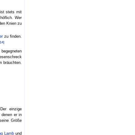
ist stets mit
höflich. Wer
 den Knien zu
er
zu finden.
[14]
 begegneten
esenschreck
n bräuchten.
Der einzige
 denen er in
 seine Größe
ng Lamb
und