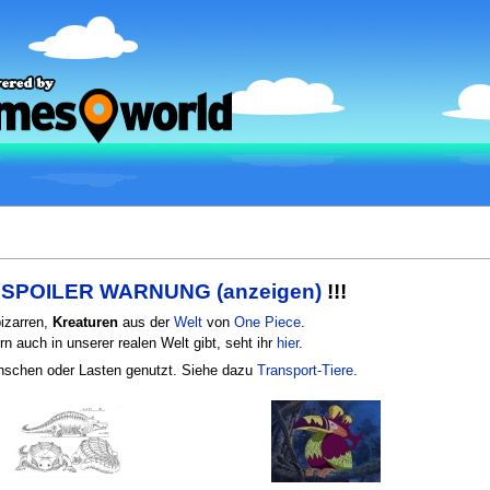
!
SPOILER WARNUNG (anzeigen)
!!!
bizarren,
Kreaturen
aus der
Welt
von
One Piece
.
rn auch in unserer realen Welt gibt, seht ihr
hier
.
schen oder Lasten genutzt. Siehe dazu
Transport-Tiere
.