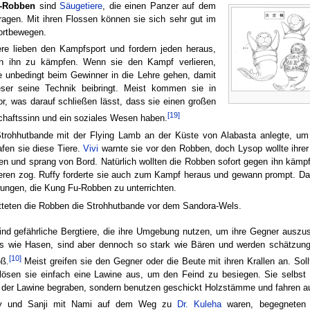
-Robben
sind
Säugetiere
, die einen Panzer auf dem
agen. Mit ihren Flossen können sie sich sehr gut im
ortbewegen.
ere lieben den Kampfsport und fordern jeden heraus,
 ihn zu kämpfen. Wenn sie den Kampf verlieren,
e unbedingt beim Gewinner in die Lehre gehen, damit
eser seine Technik beibringt. Meist kommen sie in
r, was darauf schließen lässt, dass sie einen großen
[19]
haftssinn und ein soziales Wesen haben.
Strohhutbande mit der Flying Lamb an der Küste von Alabasta anlegte, u
afen sie diese Tiere.
Vivi
warnte sie vor den Robben, doch Lysop wollte ihre
gen und sprang von Bord. Natürlich wollten die Robben sofort gegen ihn kämp
eren zog. Ruffy forderte sie auch zum Kampf heraus und gewann prompt. Da
ungen, die Kung Fu-Robben zu unterrichten.
tteten die Robben die Strohhutbande vor dem Sandora-Wels.
nd gefährliche Bergtiere, die ihre Umgebung nutzen, um ihre Gegner auszus
s wie Hasen, sind aber dennoch so stark wie Bären und werden schätzun
[10]
oß.
Meist greifen sie den Gegner oder die Beute mit ihren Krallen an. Soll
 lösen sie einfach eine Lawine aus, um den Feind zu besiegen. Sie selbst
 der Lawine begraben, sondern benutzen geschickt Holzstämme und fahren au
fy und Sanji mit Nami auf dem Weg zu
Dr. Kuleha
waren, begegneten 