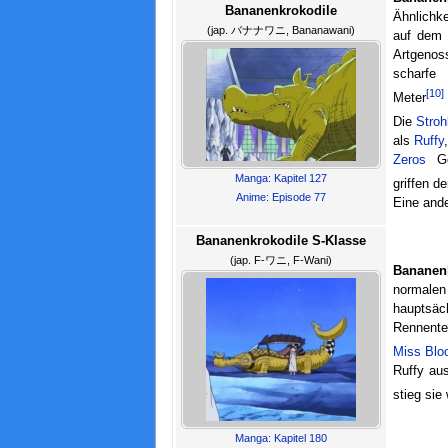
Bananenkrokodile
Ähnlichke
(jap. バナナワニ, Bananawani)
auf dem 
Artgenos
scharfe
[10]
Meter
Die
Stro
als
Ruffy
Zeros
Geh
Manga: Kapitel 127
griffen d
Anime: Episode 77
Eine ande
Bananenkrokodile S-Klasse
(jap. F-ワニ, F-Wani)
Bananenk
normalen
hauptsäc
Rennenten
Miss Blo
Ruffy au
stieg sie
Manga: Kapitel 180