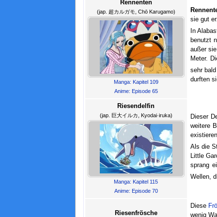
Rennenten
Rennent
(jap. 超カルガモ, Chō Karugamo)
sie gut e
In Alaba
benutzt n
außer sie
Meter. Di
sehr bald
durften s
Manga: Kapitel 109
Anime: Episode 65
Riesendelfin
(jap. 巨大イルカ, Kyodai·iruka)
Dieser De
weitere B
existiere
Als die 
Little Ga
sprang ei
Wellen, d
Manga: Kapitel 115
Anime: Episode 70
Diese
Fr
Riesenfrösche
wenig Was