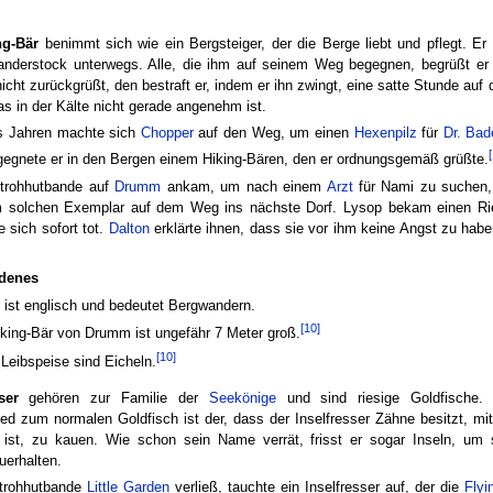
ng-Bär
benimmt sich wie ein Bergsteiger, der die Berge liebt und pflegt. Er 
nderstock unterwegs. Alle, die ihm auf seinem Weg begegnen, begrüßt er 
nicht zurückgrüßt, den bestraft er, indem er ihn zwingt, eine satte Stunde auf
as in der Kälte nicht gerade angenehm ist.
s Jahren machte sich
Chopper
auf den Weg, um einen
Hexenpilz
für
Dr. Bad
gegnete er in den Bergen einem Hiking-Bären, den er ordnungsgemäß grüßte.
Strohhutbande auf
Drumm
ankam, um nach einem
Arzt
für Nami zu suchen,
m solchen Exemplar auf dem Weg ins nächste Dorf. Lysop bekam einen Ri
e sich sofort tot.
Dalton
erklärte ihnen, dass sie vor ihm keine Angst zu habe
edenes
ist englisch und bedeutet Bergwandern.
[10]
iking-Bär von Drumm ist ungefähr 7 Meter groß.
[10]
Leibspeise sind Eicheln.
ser
gehören zur Familie der
Seekönige
und sind riesige Goldfische. 
ed zum normalen Goldfisch ist der, dass der Inselfresser Zähne besitzt, mit
 ist, zu kauen. Wie schon sein Name verrät, frisst er sogar Inseln, um
uerhalten.
Strohhutbande
Little Garden
verließ, tauchte ein Inselfresser auf, der die
Flyi