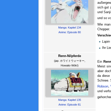
außergewö
sich gut 
und Sanji
und so vo
Wie man 
Manga: Kapitel 134
Chopper.
Anime: Episode 80
Verschi
Lapin
Ihr Li
Renn-Nilpferde
(jap. ホワイトウォーキー,
Ein
Renn
Howaito·Wōkī)
Meist sin
aber doch
da diese 
Schnee. S
Robson
,
und verfo
gehorchen
Manga: Kapitel 135
Anime: Episode 81