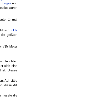
h
Boogey
und
ttacke waren
ente. Einmal
ldfisch.
Oda
 die größten
r 715 Meter
und feuchten
er sich eine
 ist. Dieses
. Auf Little
n diese Art
 musste die