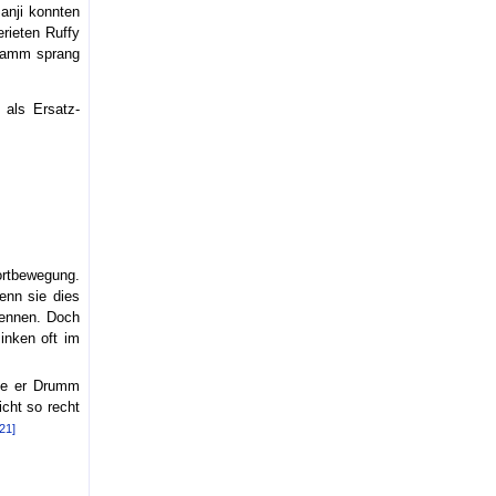
anji konnten
erieten Ruffy
Stamm sprang
 als Ersatz-
Fortbewegung.
enn sie dies
rennen. Doch
inken oft im
rte er Drumm
icht so recht
[21]