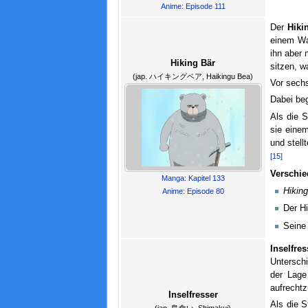
Anime: Episode 111
Der
Hiki
einem Wa
ihn aber 
Hiking Bär
sitzen, w
(jap. ハイキングベア, Haikingu Bea)
Vor sech
Dabei be
Als die 
sie eine
und stellt
[15]
Verschi
Manga: Kapitel 133
Hiking
Anime: Episode 80
Der H
Seine 
Inselfres
Unterschi
der Lage
aufrechtz
Inselfresser
Als die 
(jap. 島食い, Shimakui)