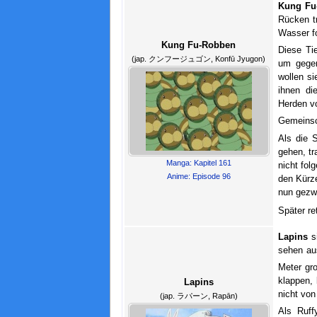
Kung Fu
Rücken tr
Wasser f
Kung Fu-Robben
Diese Ti
(jap. クンフージュゴン, Konfū Jyugon)
um gegen
wollen si
ihnen di
Herden vo
Gemeinsc
Als die 
gehen, tr
Manga: Kapitel 161
nicht fol
Anime: Episode 96
den Kürz
nun gezw
Später re
Lapins
si
sehen au
Meter gr
klappen,
Lapins
nicht von
(jap. ラパーン, Rapān)
Als Ruf