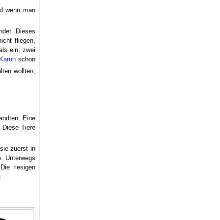
und wenn man
ndet. Dieses
cht fliegen,
ls ein, zwei
Karuh
schon
ten wollten,
andten. Eine
 Diese Tiere
ie zuerst in
te. Unterwegs
Die riesigen
]