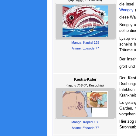
die Insel
Woogey
g
diese Wa
Boogey u
sollte di
Lysop er
Manga: Kapitel 128
scheint 
Anime: Episode 77
Träume u
Der Insel
groß und
Der
Kest
Kestia-Käfer
Dschungel
(jap. ケスチア, Kesuchia)
Infektion
Krankhei
Es gelang
Garden, 
vorgehen 
Hier zog 
Manga: Kapitel 130
Strohhut
Anime: Episode 77