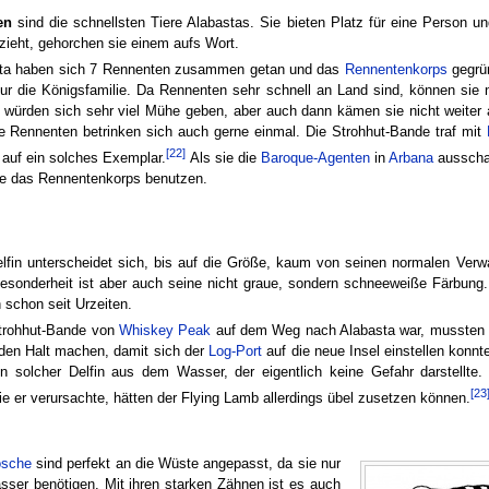
en
sind die schnellsten Tiere Alabastas. Sie bieten Platz für eine Person 
rzieht, gehorchen sie einem aufs Wort.
sta haben sich 7 Rennenten zusammen getan und das
Rennentenkorps
gegrü
ur die Königsfamilie. Da Rennenten sehr schnell an Land sind, können sie ni
 würden sich sehr viel Mühe geben, aber auch dann kämen sie nicht weiter a
e Rennenten betrinken sich auch gerne einmal. Die Strohhut-Bande traf mit
[22]
 auf ein solches Exemplar.
Als sie die
Baroque-Agenten
in
Arbana
ausschal
ie das Rennentenkorps benutzen.
lfin unterscheidet sich, bis auf die Größe, kaum von seinen normalen Verw
esonderheit ist aber auch seine nicht graue, sondern schneeweiße Färbung.
n schon seit Urzeiten.
Strohhut-Bande von
Whiskey Peak
auf dem Weg nach Alabasta war, mussten s
rden Halt machen, damit sich der
Log-Port
auf die neue Insel einstellen konn
n solcher Delfin aus dem Wasser, der eigentlich keine Gefahr darstellte. 
[23
ie er verursachte, hätten der Flying Lamb allerdings übel zusetzen können.
ösche
sind perfekt an die Wüste angepasst, da sie nur
ser benötigen. Mit ihren starken Zähnen ist es auch