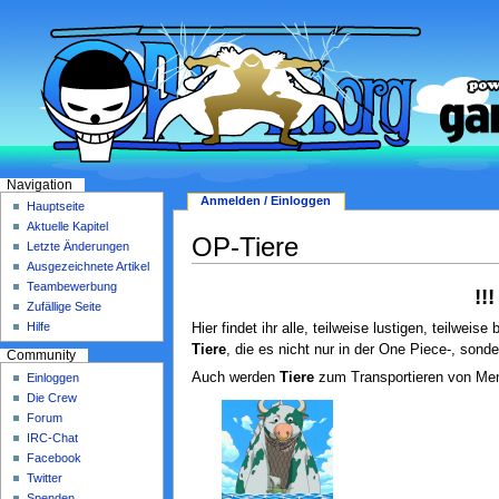
Navigation
Anmelden / Einloggen
Hauptseite
Aktuelle Kapitel
OP-Tiere
Letzte Änderungen
Ausgezeichnete Artikel
Teambewerbung
!!
Zufällige Seite
Hilfe
Hier findet ihr alle, teilweise lustigen, teilweise 
Tiere
, die es nicht nur in der One Piece-, sonde
Community
Auch werden
Tiere
zum Transportieren von Men
Einloggen
Die Crew
Forum
IRC-Chat
Facebook
Twitter
Spenden