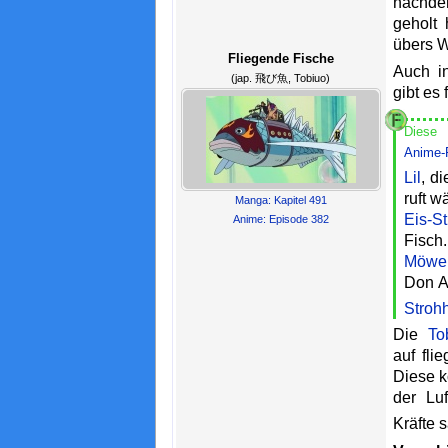
nachde
geholt 
übers W
Fliegende Fische
Auch i
(jap. 飛び魚, Tobiuo)
gibt es 
Diese 
Anime-F
Lil
, d
ruft w
Manga: Kapitel 491
Eis-S
Anime: Episode 382
Fisch.
Möwe
Don A
Stroh
Die
To
auf fli
Diese k
der Lu
Kräfte