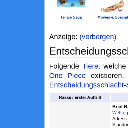
Finale Saga
Movies & Special
Anzeige:
(verbergen)
Entscheidungssc
Folgende
Tiere
, welche
One Piece
existieren,
Entscheidungsschlacht
-
Rasse / erster Auftritt
Brief-B
Weltreg
Adress
Stand