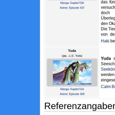
das fünf
Manga: Kapitel 536
versuc
Anime: Episode 437
doch 
Überleg
den Ok
Die Tier
von de
Haki
be
Yuda
(jap. ユダ, Yuda)
Yuda
si
Sees
Seekön
werde
eingese
Calm Be
Manga: Kapitel 516
Anime: Episode 409
Referenzangabe