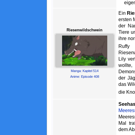
eigen
Ein
Rie
ersten 
der Na
Riesenwildschwein
Tiere u
ihre no
Ruff
Riesen
Lily ver
woll
Demons
Manga: Kapitel 514
Anime: Episode 408
der Jä
das Wil
die Kno
Seeha
Meeres
Meeress
Mal tr
dem Ab