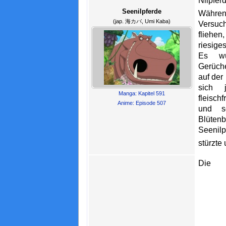
Seenilpferde
Währ
(jap. 海カバ, Umi Kaba)
Versuc
fliehe
riesige
Es wu
Gerüch
auf der
sich j
Manga: Kapitel 591
fleisc
Anime: Episode 507
und sc
Blüte
Seenilp
stürzte
Die