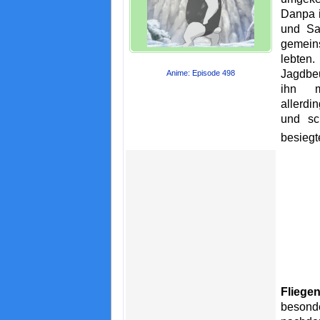
Danpa i
und Sa
gemein
lebten
Jagdbe
Anime: Episode 498
ihn mi
allerdi
und sc
besiegt
Flieg
beso