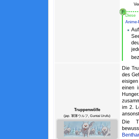
Ve
Diese 
Anime-F
A
Se
de
je
bez
Die Tru
des Ge
eisigen 
einen 
Hunge
zusamm
im 2. L
Truppenwölfe
ansonst
(jap. 軍隊ウルフ, Guntai Urufu)
Die Tr
bewus
Bentha