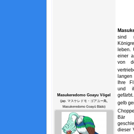
Masuk
sind 
Königr
leben. 
einer 
von d
vertrieb
langen 
Ihre F
und i
gefärb
Masukeredomo Goayu Vögel
(jap. マスケレドモ・ゴアユー鳥,
gelb ge
Masukeredomo Goayū Bādo)
Choppe
Bär i
geschle
dieser 