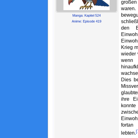
großen
waren.
beweg
Manga: Kapitel 524
schließ
Anime: Episode 419
den B
Einwoh
Einwohn
Krieg m
wieder 
wen
hinauf
wachse
Dies be
Missve
glaubte
ihre E
konnte
zwisc
Einwoh
fortan
[
lebten.