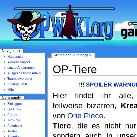
Navigation
Anmelden / Einloggen
Hauptseite
Aktuelle Kapitel
OP-Tiere
Letzte Änderungen
Ausgezeichnete Artikel
Teambewerbung
!!!
SPOILER WARNUN
Zufällige Seite
Hilfe
Hier findet ihr alle, 
Community
teilweise bizarren,
Krea
Einloggen
Die Crew
von
One Piece
.
Forum
IRC-Chat
Tiere
, die es nicht nu
Facebook
Twitter
sondern auch in unsere
Spenden