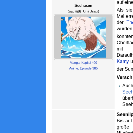
auf ein
Seehasen
Als si
(jap. 海兎, Umi Usagi)
Mal err
der
Th
wurden 
konnten
Oberflä
mit
Darauf
Kamy
u
Manga: Kapitel 490
Anime: Episode 385
der Sun
Versch
Auch
See
übe
Seeh
Seenil
Bis auf
große 
Nilpfer