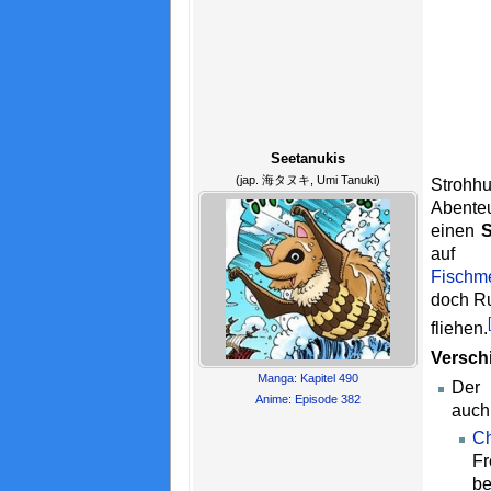
Seetanukis
(jap. 海タヌキ, Umi Tanuki)
Stroh
Abenteu
einen
S
auf
Fischm
doch Ru
fliehen.
Versch
Manga: Kapitel 490
De
Anime: Episode 382
auch
C
F
b