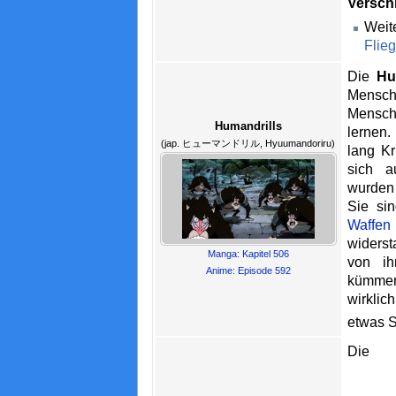
Versch
Wei
Flie
Die
Hu
Mensc
Mensch
Humandrills
lernen.
(jap. ヒューマンドリル, Hyuumandoriru)
lang Kr
sich 
wurden
Sie sin
Waffen
widerst
Manga: Kapitel 506
von ih
Anime: Episode 592
kümmer
wirklic
etwas S
Die