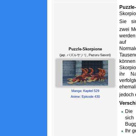
Puzzle
Skorpio
Sie si
zwei Me
werden
auf 
Normale
Puzzle-Skorpione
Tausen
(jap. パズルサソリ, Pazuru Sasori)
können 
Skorpio
ihr N
verfol
ehema
Manga: Kapitel 529
jedoch 
Anime: Episode 430
Versch
Die 
sich
Bug
Ihr 