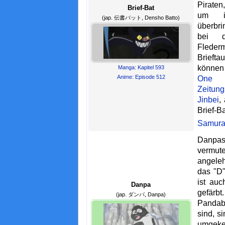
Pirate
Brief-Bat
um i
(jap. 伝書バット, Densho Batto)
überbri
bei 
Flederm
Briefta
können 
Manga: Kapitel 593
Anime: Episode 512
One 
Zeitun
Jinbei
,
Brief-
Samura
Danpa
vermu
angele
das "D"
ist auc
Danpa
gefärb
(jap. ダンパ, Danpa)
Pandab
sind, s
umgeke