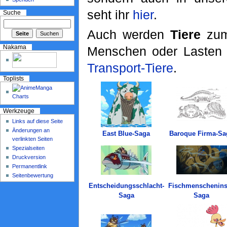
seht ihr
hier
.
Suche
Auch werden
Tiere
zum 
Nakama
Menschen oder Lasten 
Transport-Tiere
.
Toplists
Werkzeuge
Links auf diese Seite
Änderungen an
East Blue-Saga
Baroque Firma-Sa
verlinkten Seiten
Spezialseiten
Druckversion
Permanentlink
Seitenbewertung
Entscheidungsschlacht-
Fischmenschenins
Saga
Saga