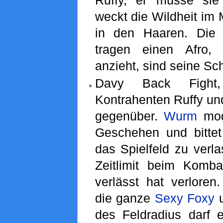
Ruffy, er müsse sie
weckt die Wildheit im 
in den Haaren. Die 
tragen einen Afro,
anzieht, sind seine Sch
Davy Back Fight,
Kontrahenten Ruffy u
gegenüber.
Wurm
mod
Geschehen und bitte
das Spielfeld zu verla
Zeitlimit beim Komb
verlässt hat verloren.
die ganze
Sexy Foxy
u
des Feldradius darf e