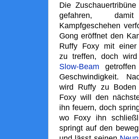
Die Zuschauertribüne
gefahren, dam
Kampfgeschehen verf
Gong eröffnet den Kamp
Ruffy Foxy mit eine
zu treffen, doch wi
Slow-Beam
getroffen 
Geschwindigkeit. N
wird Ruffy zu Boden
Foxy will den nächs
ihn feuern, doch spring
wo Foxy ihn schließli
springt auf den bewe
und lässt seinen
Neun