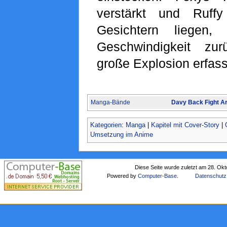
verstärkt und Ruff
Gesichtern liegen,
Geschwindigkeit zur
große Explosion erfass
Manga-Bände
Davy Back Fight A
Kategorien
:
Manga
|
Kapitel mit Cover-Story
|
Umsetzung im Anime
Diese Seite wurde zuletzt am 28. Ok
Powered by
Computer-Base
.
Datenschutz