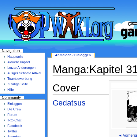
Navigation
Anmelden / Einloggen
Hauptseite
Aktuelle Kapitel
Manga:Kapitel 3
Letzte Änderungen
Ausgezeichnete Artikel
Teambewerbung
Cover
Zufällige Seite
Hilfe
Community
Gedatsus
Einloggen
Die Crew
Forum
IRC-Chat
Facebook
Twitter
◄ Vorherig
Spenden