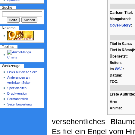
Suche
Carlsen-Titel:
Mangaband:
Cover-Story
:
Nakama
Titel in Kana:
Toplists
Titel in Rōmaji:
Übersetzt:
Seiten:
Werkzeuge
Im
WSJ
:
Links auf diese Seite
Datum:
Änderungen an
TOC:
verlinkten Seiten
Spezialseiten
Druckversion
Erste Auftritte
Permanentlink
Arc:
Seitenbewertung
Anime:
versehentliches Blaume
Es fiel ein Engel vom H