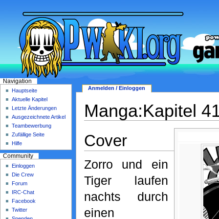
Navigation
Anmelden / Einloggen
Hauptseite
Aktuelle Kapitel
Manga:Kapitel 4
Letzte Änderungen
Ausgezeichnete Artikel
Teambewerbung
Cover
Zufällige Seite
Hilfe
Community
Zorro und ein
Einloggen
Die Crew
Tiger laufen
Forum
IRC-Chat
nachts durch
Facebook
einen
Twitter
Spenden