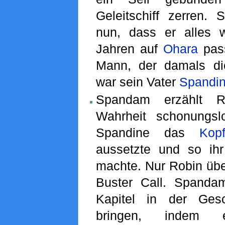
Geleitschiff zerren. 
nun, dass er alles 
Jahren auf
Ohara
pass
Mann, der damals di
war sein Vater
Spandi
Spandam erzählt R
Wahrheit schonungsl
Spandine das
Kopf
aussetzte und so ih
machte. Nur Robin übe
Buster Call. Spanda
Kapitel in der Ges
bringen, indem