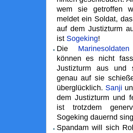
wem sie getroffen w
meldet ein Soldat, da
auf dem Justizturm a
ist
Sogeking
!
Die
Marinesoldaten
können es nicht fas
Justizturm aus und
genau auf sie schieße
überglücklich.
Sanji
un
dem Justizturm und f
ist trotzdem gener
Sogeking dauernd sing
Spandam will sich Rob