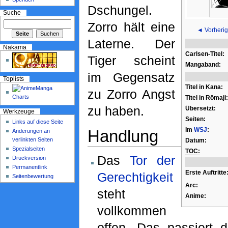
Dschungel.
Suche
Zorro hält eine
◄ Vorherig
Laterne. Der
Nakama
Carlsen-Titel:
Tiger scheint
Mangaband:
im Gegensatz
Toplists
Titel in Kana:
zu Zorro Angst
Titel in Rōmaji:
zu haben.
Übersetzt:
Werkzeuge
Seiten:
Links auf diese Seite
Im
WSJ
:
Handlung
Änderungen an
verlinkten Seiten
Datum:
Spezialseiten
TOC:
Das
Tor der
Druckversion
Permanentlink
Erste Auftritte
Gerechtigkeit
Seitenbewertung
Arc:
steht
Anime:
vollkommen
offen. Das passiert d