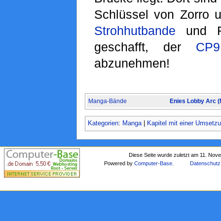
Schlüssel von Zorro u
Strohhutbande
und F
geschafft, der
CP9
abzunehmen!
Manga-Bände
Enies Lobby Arc 
Kategorien
:
Manga
|
Kapitel mit einer Umsetz
Diese Seite wurde zuletzt am 11. Nov
Powered by
Computer-Base
.
Datenschutz