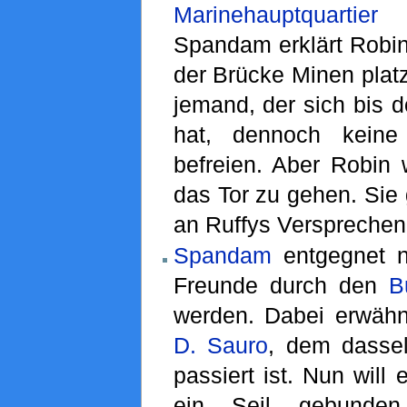
Marinehauptquartier
s
Spandam erklärt Robin
der Brücke Minen platzi
jemand, der sich bis d
hat, dennoch kein
befreien. Aber Robin 
das Tor zu gehen. Sie
an Ruffys Versprechen
Spandam
entgegnet nu
Freunde durch den
B
werden. Dabei erwäh
D. Sauro
, dem dasse
passiert ist. Nun will 
ein Seil gebunde