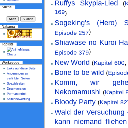
Ruffys Skypia-Lied
(
K
Suche
169
)
Sogeking's (Hero) 
Nakama
)
Episode 257
Shiawase no Kuroi Ha
Toplists
)
Episode 379
New World
(
Kapitel 600
,
Werkzeuge
Links auf diese Seite
Bone to be wild
(
Episod
Änderungen an
verlinkten Seiten
Komm, wir geh
Spezialseiten
Druckversion
Nekomamushi
(
Kapitel 
Permanentlink
Seitenbewertung
Bloody Party
(
Kapitel 82
Wald der Versuchung ~
kann niemand fliehen