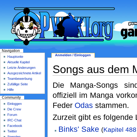
Navigation
Anmelden / Einloggen
Hauptseite
Aktuelle Kapitel
Songs aus dem 
Letzte Änderungen
Ausgezeichnete Artikel
Teambewerbung
Die Manga-Songs sind
Zufällige Seite
Hilfe
offiziell im Manga vor
Community
Feder
Odas
stammen.
Einloggen
Die Crew
Forum
Zurzeit gibt es folgende 
IRC-Chat
Facebook
Binks' Sake
(
Kapitel 488
Twitter
Spenden