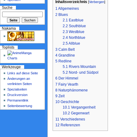
Inhaltsverzeichnis
[
Verbergen
]
Suche
1
Allgemeines
2
Blues
2.1
Eastblue
2.2
Southblue
Nakama
2.3
Westblue
2.4
Northblue
2.5
Allblue
Toplists
3
Calm Belt
4
Grandline
5
Redline
5.1
Rivers Mountain
Werkzeuge
5.2
Nord- und Südpol
Links auf diese Seite
6
Der Himmel
Änderungen an
verlinkten Seiten
7
Fairy Vearth
Spezialseiten
8
Naturphänomene
Druckversion
9
Zeit
Permanentlink
10
Geschichte
Seitenbewertung
10.1
Vergangenheit
10.2
Gegenwart
11
Verschiedenes
12
Referenzen