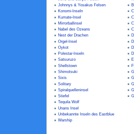
Johnnys & Yosakus Felsen
B
Konomi-Inseln
C
Kumate-Insel
C
Mirrorballinsel
C
Nabel des Ozeans
C
Nest der Drachen
D
Orgel-Insel
D
Oykot
D
Polestar-Inseln
D
Satsuruzo
E
Shellstown
F
Shimotsuki
G
Sixis
G
Solitary
G
Spiralquelleninsel
G
Stiefel
G
Tequila Wolf
Unans Insel
Unbekannte Inseln des Eastblue
Warship