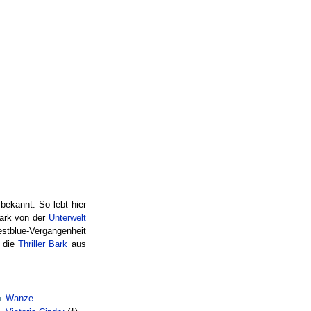
 bekannt. So lebt hier
tark von der
Unterwelt
estblue-Vergangenheit
 die
Thriller Bark
aus
Wanze