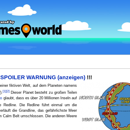
!
SPOILER WARNUNG (anzeigen)
!!!
 einer fiktiven Welt, auf dem Planeten namens
[1]
[2]
i
).
Dieser Planet besteht zu großen Teilen
co
glaubt, dass es über 20 Millionen Inseln auf
e Redline. Die Redline führt einmal um die
rläuft die Grandline, das gefährlichste Meer
vom Calm Belt umschlossen. Die anderen Meere