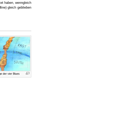
tet haben, wenngleich
ine) gleich geblieben
e der vier Blues