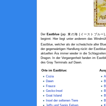
Der
Eastblue
(jap. 東の海 (イーストブルー)
beginnt. Hier liegt unter anderem das Windmü
Eastblue, welcher als der schwächste aller Blue
der gegenwärtigen Handlung rückt der Eastblu
aktuellen Ära immer wieder in die Schlagzeilen
Dragon. In der Vergangenheit fanden im Eastbl
des Gray Terminals auf Dawn.
Orte im Eastblue:
Ausg
Cozia
A
Dawn
B
Frauce
B
Gecko-Insel
B
Goat Island
B
Insel der seltenen Tiere
B
Jeffs und Sanjis Felsen
K