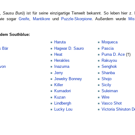
,
Sausu Burū
) ist für seine einzigartige Tierwelt bekannt. So leben hier z.
ie sogar
Greife
,
Mantikore
und
Puzzle-Skorpione
. Außerdem wurde
Mis
 dem Southblue:
Haruta
Moqueca
s Bär
Hagwar D. Sauro
Pascia
Heat
Puma D. Ace
(†)
Herakles
Rakuyou
von
Inazuma
Senghok
Jerry
Shanba
Jewelry Bonney
Shojo
Killer
Sicily
Kumadori
Suleiman
Kuzan
Wire
Lindbergh
Vasco Shot
Lucky Lou
Victoria Shiruton 