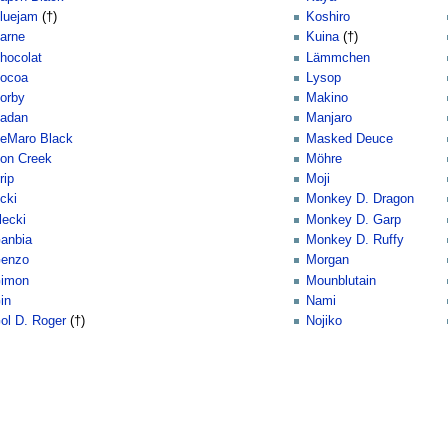
luejam
(†)
Koshiro
arne
Kuina
(†)
hocolat
Lämmchen
ocoa
Lysop
orby
Makino
adan
Manjaro
eMaro Black
Masked Deuce
on Creek
Möhre
rip
Moji
cki
Monkey D. Dragon
lecki
Monkey D. Garp
anbia
Monkey D. Ruffy
enzo
Morgan
imon
Mounblutain
in
Nami
ol D. Roger
(†)
Nojiko