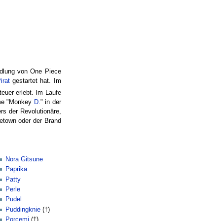
andlung von One Piece
irat
gestartet hat. Im
teuer erlebt. Im Laufe
ame "Monkey
D.
" in der
rs der Revolutionäre,
uetown oder der Brand
Nora Gitsune
Paprika
Patty
Perle
Pudel
Puddingknie
(†)
Porcemi
(†)