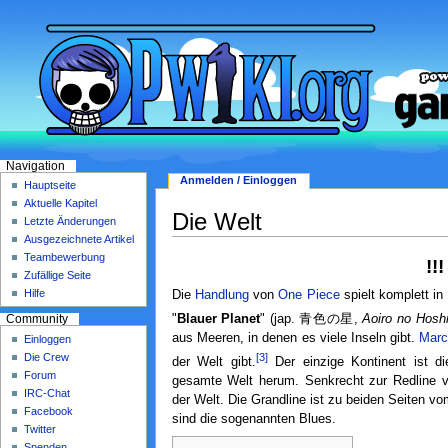
Navigation
Anmelden / Einloggen
Hauptseite
Aktuelle Kapitel
Die Welt
Letzte Änderungen
Ausgezeichnete Artikel
Teambewerbung
!!
Zufällige Seite
Hilfe
Die
Handlung
von
One Piece
spielt komplett in
"
Blauer Planet
" (jap. 青色の星,
Aoiro no Hosh
Community
aus Meeren, in denen es viele Inseln gibt.
Mar
Einloggen
Die Crew
[3]
der Welt gibt.
Der einzige Kontinent ist di
Forum
gesamte Welt herum. Senkrecht zur Redline ve
IRC-Chat
der Welt. Die Grandline ist zu beiden Seiten 
Facebook
sind die sogenannten Blues.
Twitter
Spenden