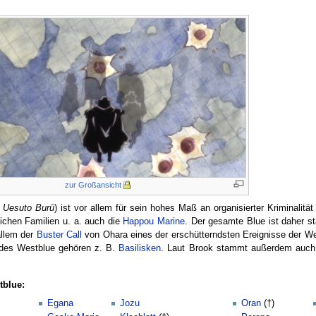
zur Großansicht
,
Uesuto Burū
) ist vor allem für sein hohes Maß an organisierter Kriminalität
ichen Familien u. a. auch die
Happou Marine
. Der gesamte Blue ist daher s
allem der
Buster Call
von Ohara eines der erschütterndsten Ereignisse der W
t des Westblue gehören z. B.
Basilisken
. Laut Brook stammt außerdem auch
tblue:
Egana
Jozu
Oran
(†)