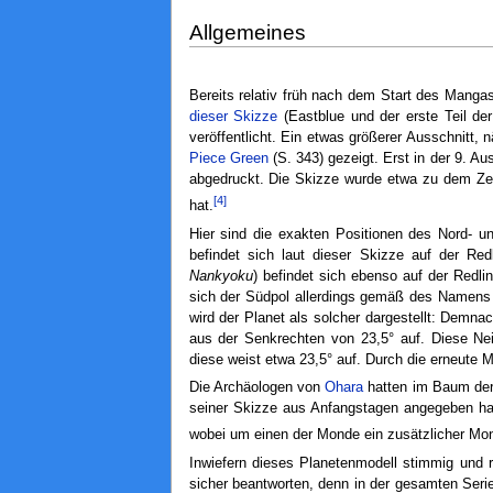
Allgemeines
Bereits relativ früh nach dem Start des Manga
dieser Skizze
(Eastblue und der erste Teil de
veröffentlicht. Ein etwas größerer Ausschnitt
Piece Green
(S. 343) gezeigt. Erst in der 9. A
abgedruckt. Die Skizze wurde etwa zu dem Zei
[4]
hat.
Hier sind die exakten Positionen des Nord- 
befindet sich laut dieser Skizze auf der R
Nankyoku
) befindet sich ebenso auf der Redl
sich der Südpol allerdings gemäß des Namens 
wird der Planet als solcher dargestellt: Demn
aus der Senkrechten von 23,5° auf. Diese Ne
diese weist etwa 23,5° auf. Durch die erneute M
Die Archäologen von
Ohara
hatten im Baum der 
seiner Skizze aus Anfangstagen angegeben h
wobei um einen der Monde ein zusätzlicher Mon
Inwiefern dieses Planetenmodell stimmig und re
sicher beantworten, denn in der gesamten Seri