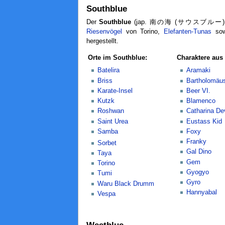
Southblue
Der
Southblue
(jap. 南の海 (サウスブルー)
Riesenvögel
von Torino,
Elefanten-Tunas
sow
hergestellt.
Orte im Southblue:
Charaktere aus
Batelira
Aramaki
Briss
Bartholomäu
Karate-Insel
Beer VI.
Kutzk
Blamenco
Roshwan
Catharina De
Saint Urea
Eustass Kid
Samba
Foxy
Franky
Sorbet
Gal Dino
Taya
Gem
Torino
Gyogyo
Tumi
Gyro
Waru Black Drumm
Hannyabal
Vespa