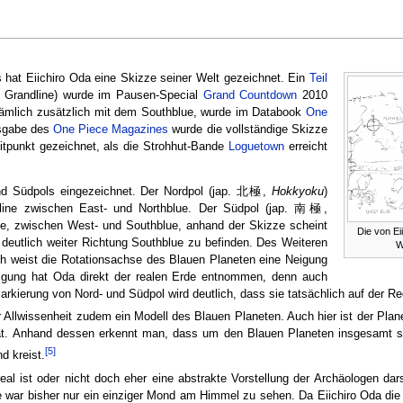
s hat Eiichiro Oda eine Skizze seiner Welt gezeichnet. Ein
Teil
r Grandline) wurde im Pausen-Special
Grand Countdown
2010
, nämlich zusätzlich mit dem Southblue, wurde im Databook
One
usgabe des
One Piece Magazines
wurde die vollständige Skizze
tpunkt gezeichnet, als die Strohhut-Bande
Loguetown
erreicht
und Südpols eingezeichnet. Der Nordpol (jap. 北極,
Hokkyoku
)
edline zwischen East- und Northblue. Der Südpol (jap. 南極,
ine, zwischen West- und Southblue, anhand der Skizze scheint
Die von Ei
deutlich weiter Richtung Southblue zu befinden. Des Weiteren
W
ach weist die Rotationsachse des Blauen Planeten eine Neigung
igung hat Oda direkt der realen Erde entnommen, denn auch
arkierung von Nord- und Südpol wird deutlich, dass sie tatsächlich auf der Red
Allwissenheit zudem ein Modell des Blauen Planeten. Auch hier ist der Plane
at. Anhand dessen erkennt man, dass um den Blauen Planeten insgesamt 
[5]
d kreist.
al ist oder nicht doch eher eine abstrakte Vorstellung der Archäologen darste
e war bisher nur ein einziger Mond am Himmel zu sehen. Da Eiichiro Oda die