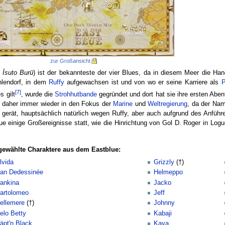
zur Großansicht
,
Īsuto Burū
) ist der bekannteste der vier Blues, da in diesem Meer die H
hlendorf, in dem
Ruffy
aufgewachsen ist und von wo er seine Karriere als
P
[7]
s gilt
, wurde die
Strohhutbande
gegründet und dort hat sie ihre ersten Aben
e daher immer wieder in den Fokus der
Marine
und
Weltregierung
, da der N
 gerät, hauptsächlich natürlich wegen Ruffy, aber auch aufgrund des Anführe
ue einige Großereignisse statt, wie die Hinrichtung von Gol D. Roger in Log
ewählte Charaktere aus dem Eastblue:
lvida
Grizzly
(†)
an Dedessinée
Helmeppo
ankina
Jacko
artolomeo
Jeff
ellemere
(†)
Johnny
elo Betty
Kabaji
äpt'n Black
Kaya