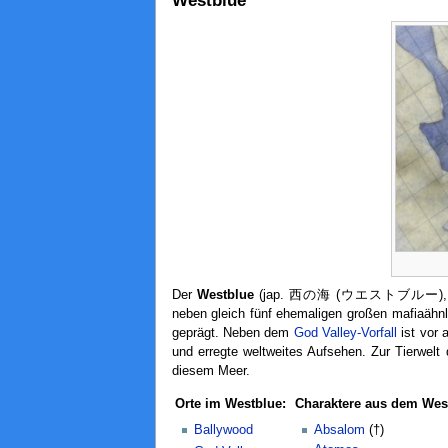
Westblue
Der
Westblue
(jap. 西の海 (ウエストブルー)
neben gleich fünf ehemaligen großen mafiaähnl
geprägt. Neben dem
God Valley-Vorfall
ist vor 
und erregte weltweites Aufsehen. Zur Tierwel
diesem Meer.
Orte im Westblue:
Charaktere aus dem Wes
Ballywood
Absalom
(†)