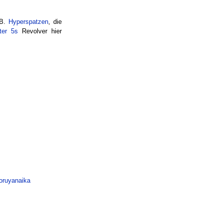
 B.
Hyperspatzen
, die
ter 5s
Revolver hier
Doruyanaika