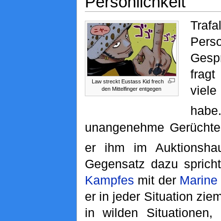
Persönlichkeit
Trafa
Pers
Gespr
fragt
Law streckt Eustass Kid frech
viel
den Mittelfinger entgegen
habe
unangenehme Gerüchte,
er ihm im Auktionshau
Gegensatz dazu sprich
Kampfes
mit der
Marine
er in jeder Situation zi
in wilden Situationen,