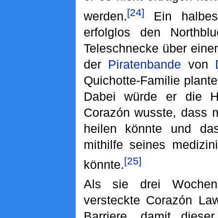
[24]
werden.
Ein halbes
erfolglos den Northb
Teleschnecke über eine
der
Piratenbande
von
Quichotte-Familie plante
Dabei würde er die H
Corazón wusste, dass m
heilen könnte und das
mithilfe seines medizi
[25]
könnte.
Als sie drei Woche
versteckte Corazón Law
Barriere, damit diese