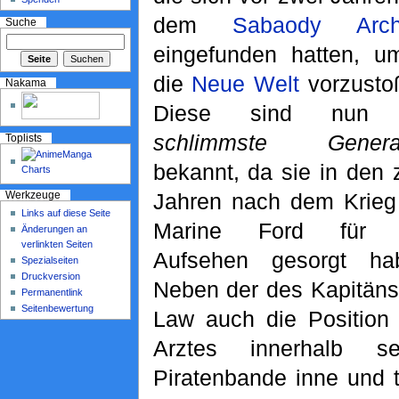
dem
Sabaody Arch
Suche
eingefunden hatten, u
die
Neue Welt
vorzusto
Nakama
Diese sind nun 
schlimmste Generat
Toplists
bekannt, da sie in den 
Jahren nach dem Krieg
Werkzeuge
Links auf diese Seite
Marine Ford für v
Änderungen an
verlinkten Seiten
Aufsehen gesorgt ha
Spezialseiten
Druckversion
Neben der des Kapitäns
Permanentlink
Seitenbewertung
Law auch die Position
Arztes innerhalb se
Piratenbande inne und t