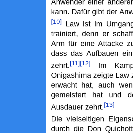
Anwender einer andere
kann. Dafür gibt der An
[10]
Law ist im Umgang m
trainiert, denn er scha
Arm für eine Attacke zu
dass das Aufbauen ein
[11]
[12]
zehrt.
Im Kampf 
Onigashima zeigte Law z
erwacht hat, auch wenn
gemeistert hat und d
[13]
Ausdauer zehrt.
Die vielseitigen Eige
durch die Don Quichott