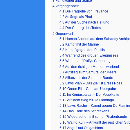
3
Fähigkeiten und Stärke
4
Vergangenheit
4.1
Die Tragödie von Frevance
4.2
Anfänge als Pirat
4.3
Auf der Suche nach Heilung
4.4
Der Chirurg des Todes
5
Gegenwart
5.1
Human Auction auf dem Sabaody Archipe
5.2
Kampf mit der Marine
5.3
Kampf gegen den Pacifista
5.4
Während des großen Ereignisses
5.5
Warten auf Ruffys Genesung
5.6
Auf den richtigen Moment wartend
5.7
Aufstieg zum Samurai der Meere
5.8
Allianz mit der Strohhut-Bande
5.9
Laws Plan – Das Ziel ist Dress Rosa
5.10
Green Bit – Caesars Übergabe
5.11
Im Königspalast – Der Vogelkäfig
5.12
Auf dem Weg zu De Flamingo
5.13
Laws Rache – Kampf gegen De Flamin
5.14
Das Ende des Schreckens
5.15
Wiedersehen mit seiner Piratenbande
5.16
Wa no Kuni – Ankunft der restlichen Str
5.17
Angriff auf Onigashima