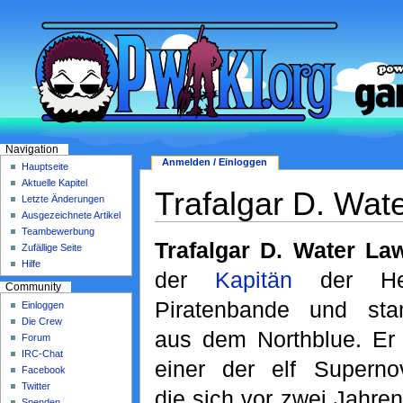
Navigation
Anmelden / Einloggen
Hauptseite
Aktuelle Kapitel
Trafalgar D. Wat
Letzte Änderungen
Ausgezeichnete Artikel
Teambewerbung
Trafalgar D. Water La
Zufällige Seite
Hilfe
der
Kapitän
der Hea
Community
Piratenbande und st
Einloggen
Die Crew
aus dem Northblue. Er
Forum
IRC-Chat
einer der elf Superno
Facebook
Twitter
die sich vor zwei Jahren
Spenden