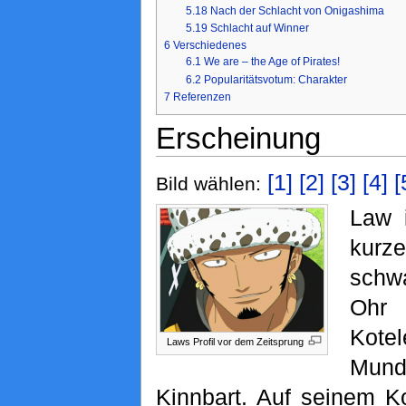
5.18
Nach der Schlacht von Onigashima
5.19
Schlacht auf Winner
6
Verschiedenes
6.1
We are – the Age of Pirates!
6.2
Popularitätsvotum: Charakter
7
Referenzen
Erscheinung
[1]
[2]
[3]
[4]
[
Bild wählen:
Law 
kurz
schwa
Ohr 
Kote
Laws Profil vor dem Zeitsprung
Mundh
Kinnbart. Auf seinem K