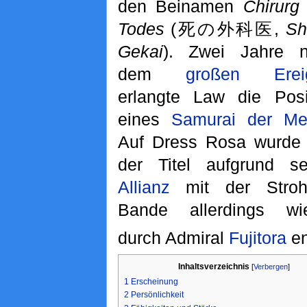
den Beinamen
Chirurg
Todes
(死の外科医,
Sh
Gekai
). Zwei Jahre 
dem
großen Ereig
erlangte Law die Posi
eines
Samurai der Me
Auf Dress Rosa wurde
der Titel aufgrund se
Allianz
mit der Stroh
Bande allerdings wi
durch Admiral
Fujitora
en
Inhaltsverzeichnis
[
Verbergen
]
1
Erscheinung
2
Persönlichkeit