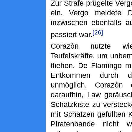
Zur Strafe prügelte Ve
ein. Vergo meldete D
inzwischen ebenfalls 
[26]
passiert war.
Corazón nutzte wi
Teufelskräfte, um unbem
fliehen. De Flamingo m
Entkommen durch de
unmöglich. Corazón e
daraufhin, Law geräusc
Schatzkiste zu verstec
mit Schätzen gefüllten 
Piratenbande nicht w