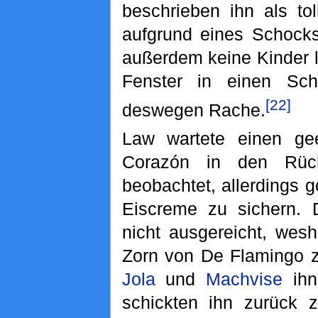
beschrieben ihn als tol
aufgrund eines Schock
außerdem keine Kinder 
Fenster in einen Sch
[22]
deswegen Rache.
Law wartete einen ge
Corazón in den Rück
beobachtet, allerdings 
Eiscreme zu sichern. D
nicht ausgereicht, wesh
Zorn von De Flamingo z
Jola
und
Machvise
ihn
schickten ihn zurück z