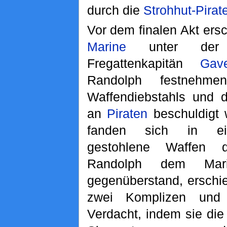
durch die
Strohhut-Pirat
Vor dem finalen Akt ersc
Marine
unter der 
Fregattenkapitän
Gav
Randolph festnehm
Waffendiebstahls und 
an
Piraten
beschuldigt 
fanden sich in ei
gestohlene Waffen 
Randolph dem Mari
gegenüberstand, erschi
zwei Komplizen und 
Verdacht, indem sie die