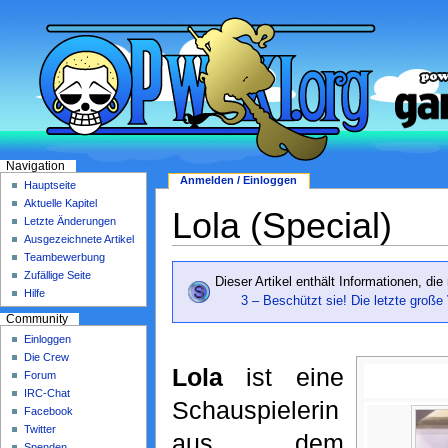
Navigation
Anmelden / Einloggen
Hauptseite
Aktuelle Kapitel
Lola (Special)
Letzte Änderungen
Ausgezeichnete Artikel
Teambewerbung
Zufällige Seite
Dieser Artikel enthält Informationen, die
Hilfe
3 – Beschützt sie! Die letzte große 
Community
Einloggen
Die Crew
Lola
ist eine
Forum
IRC-Chat
Schauspielerin
Facebook
Twitter
aus dem
Spenden