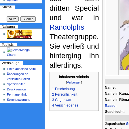
dritten Special
Suche
und war in
Randolphs
Nakama
Theatergruppe.
Sie verließ und
Toplists
hinterging ihn
allerdings.
Werkzeuge
Links auf diese Seite
Änderungen an
Inhaltsverzeichnis
verlinkten Seiten
[
Verbergen
]
Spezialseiten
Name:
1
Erscheinung
Druckversion
Name in Kana:
2
Persönlichkeit
Permanentlink
Name in Rōmaj
Seitenbewertung
3
Gegenwart
4
Verschiedenes
Rasse
:
Geschlecht:
Japanischer
S