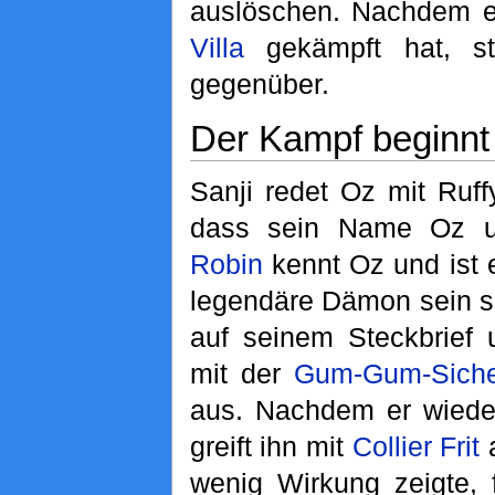
auslöschen. Nachdem e
Villa
gekämpft hat, s
gegenüber.
Der Kampf beginnt
Sanji redet Oz mit Ruff
dass sein Name Oz un
Robin
kennt Oz und ist e
legendäre Dämon sein so
auf seinem Steckbrief u
mit der
Gum-Gum-Siche
aus. Nachdem er wieder
greift ihn mit
Collier Frit
a
wenig Wirkung zeigte, 