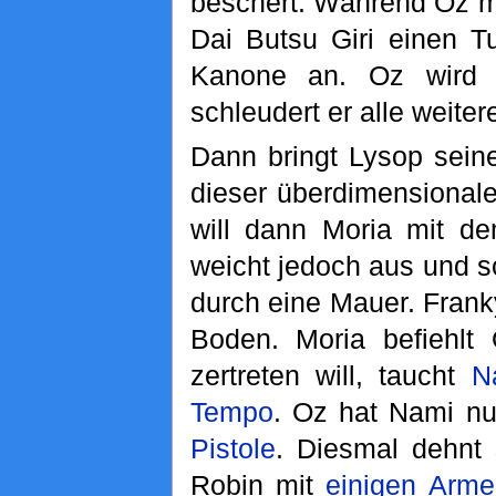
beschert. Während Oz m
Dai Butsu Giri einen T
Kanone an. Oz wird 
schleudert er alle weite
Dann bringt Lysop sein
dieser überdimensional
will dann Moria mit 
weicht jedoch aus und s
durch eine Mauer. Franky
Boden. Moria befiehlt
zertreten will, taucht
N
Tempo
. Oz hat Nami nu
Pistole
. Diesmal dehnt 
Robin mit
einigen Arme