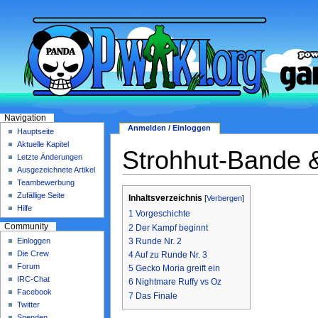
Navigation
Anmelden / Einloggen
Hauptseite
Aktuelle Kapitel
Strohhut-Bande 
Letzte Änderungen
Ausgezeichnete Artikel
Teambewerbung
Zufällige Seite
Inhaltsverzeichnis
[
Verbergen
]
Hilfe
1
Vorgeschichte
Community
2
Der Kampf beginnt
3
Runde Nr. 2
Einloggen
Die Crew
4
Auf zu Runde Nr. 3
Forum
5
Gecko Moria greift ein
IRC-Chat
6
Nightmare Ruffy vs Oz
Facebook
7
Das Finale
Twitter
Spenden