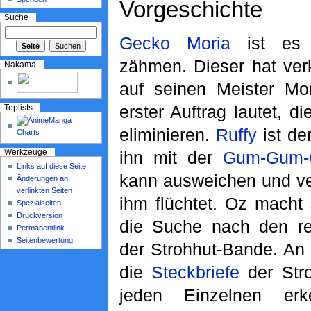
Vorgeschichte
Suche
Gecko Moria
ist es 
zähmen. Dieser hat ver
Nakama
auf seinen Meister Mor
erster Auftrag lautet, d
Toplists
eliminieren.
Ruffy
ist der
ihn mit der
Gum-Gum-
Werkzeuge
Links auf diese Seite
kann ausweichen und ver
Änderungen an
verlinkten Seiten
ihm flüchtet. Oz macht 
Spezialseiten
Druckversion
die Suche nach den res
Permanentlink
Seitenbewertung
der Strohhut-Bande. An 
die
Steckbriefe
der Str
jeden Einzelnen er