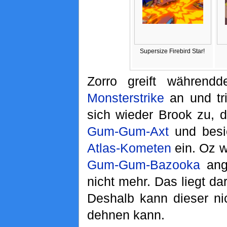
Supersize Firebird Star!
Zorro greift währen
Monsterstrike
an und tri
sich wieder Brook zu, de
Gum-Gum-Axt
und besie
Atlas-Kometen
ein. Oz wi
Gum-Gum-Bazooka
angr
nicht mehr. Das liegt da
Deshalb kann dieser ni
dehnen kann.