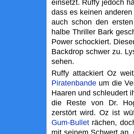
einsetzt. Ruffy jedoch hä
dass es keinen anderen
auch schon den ersten
halbe Thriller Bark ges
Power schockiert. Diese
Backdrop schwer zu. Ly
sehen.
Ruffy attackiert Oz we
Piratenbande
um die Ver
Haaren und schleudert i
die Reste von Dr. Hog
zerstört wird. Oz ist w
Gum-Bullet
rächen, doch
mit seinem Schwert an. 