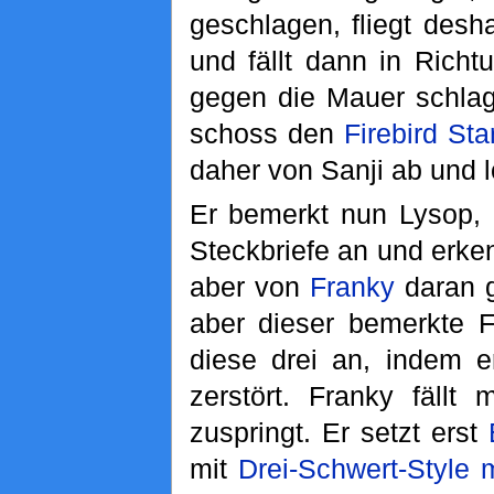
geschlagen, fliegt des
und fällt dann in Richt
gegen die Mauer schla
schoss den
Firebird Sta
daher von Sanji ab und l
Er bemerkt nun Lysop,
Steckbriefe an und erken
aber von
Franky
daran g
aber dieser bemerkte 
diese drei an, indem 
zerstört. Franky fäll
zuspringt. Er setzt erst
mit
Drei-Schwert-Style 