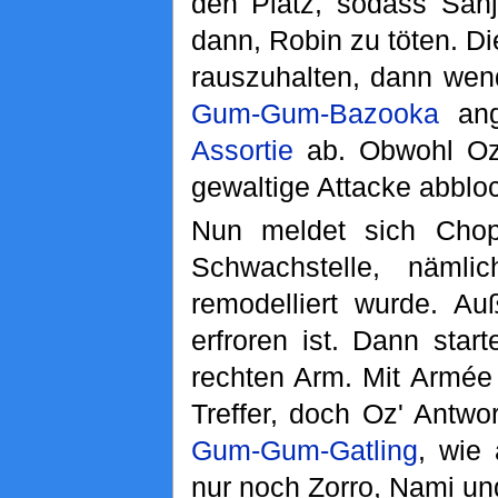
den Platz, sodass Sanj
dann, Robin zu töten. Di
rauszuhalten, dann wend
Gum-Gum-Bazooka
angr
Assortie
ab. Obwohl Oz 
gewaltige Attacke abblo
Nun meldet sich Chop
Schwachstelle, näml
remodelliert wurde. A
erfroren ist. Dann star
rechten Arm. Mit Armée 
Treffer, doch Oz' Antwo
Gum-Gum-Gatling
, wie
nur noch Zorro, Nami un